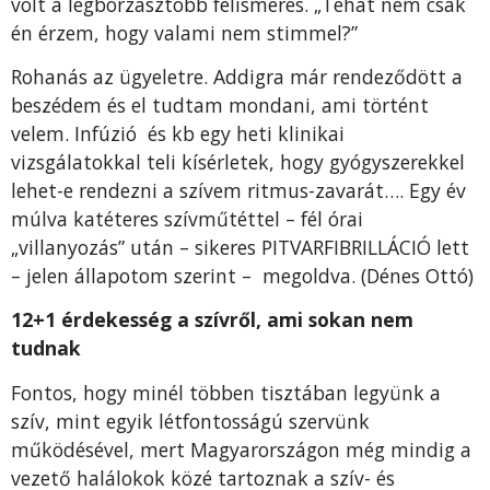
volt a legborzasztóbb felismerés. „Tehát nem csak
én érzem, hogy valami nem stimmel?”
Rohanás az ügyeletre. Addigra már rendeződött a
beszédem és el tudtam mondani, ami történt
velem. Infúzió és kb egy heti klinikai
vizsgálatokkal teli kísérletek, hogy gyógyszerekkel
lehet-e rendezni a szívem ritmus-zavarát…. Egy év
múlva katéteres szívműtéttel – fél órai
„villanyozás” után – sikeres PITVARFIBRILLÁCIÓ lett
– jelen állapotom szerint – megoldva. (Dénes Ottó)
12+1 érdekesség a szívről, ami sokan nem
tudnak
Fontos, hogy minél többen tisztában legyünk a
szív, mint egyik létfontosságú szervünk
működésével, mert Magyarországon még mindig a
vezető halálokok közé tartoznak a szív- és