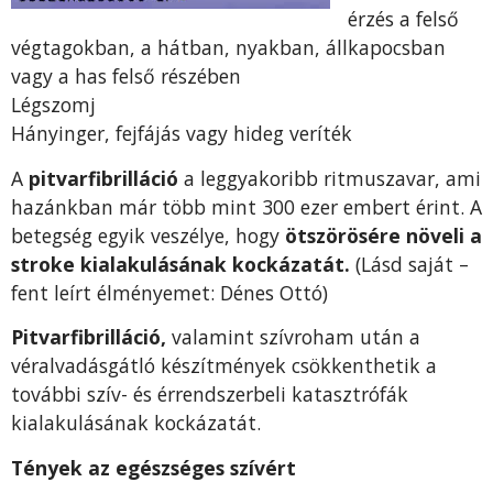
érzés a felső
végtagokban, a hátban, nyakban, állkapocsban
vagy a has felső részében
Légszomj
Hányinger, fejfájás vagy hideg veríték
A
pitvarfibrilláció
a leggyakoribb ritmuszavar, ami
hazánkban már több mint 300 ezer embert érint. A
betegség egyik veszélye, hogy
ötszörösére növeli a
stroke kialakulásának kockázatát.
(Lásd saját –
fent leírt élményemet: Dénes Ottó)
Pitvarfibrilláció,
valamint szívroham után a
véralvadásgátló készítmények csökkenthetik a
további szív- és érrendszerbeli katasztrófák
kialakulásának kockázatát.
Tények az egészséges szívért