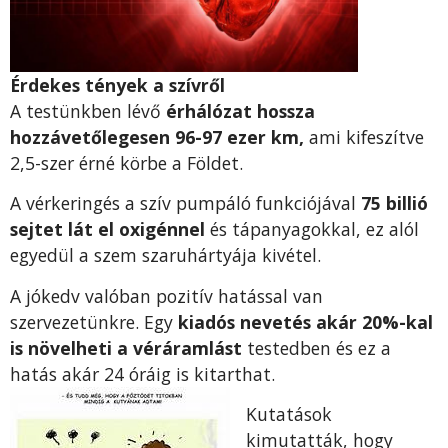
Érdekes tények a szívről
A testünkben lévő
érhálózat hossza
hozzávetőlegesen 96-97 ezer km,
ami kifeszítve
2,5-szer érné körbe a Földet.
A vérkeringés a szív pumpáló funkciójával
75 billió
sejtet lát el oxigénnel
és tápanyagokkal, ez alól
egyedül a szem szaruhártyája kivétel.
A jókedv valóban pozitív hatással van
szervezetünkre. Egy
kiadós nevetés akár 20%-kal
is növelheti a véráramlást
testedben és ez a
hatás akár 24 óráig is kitarthat.
Kutatások
kimutatták, hogy