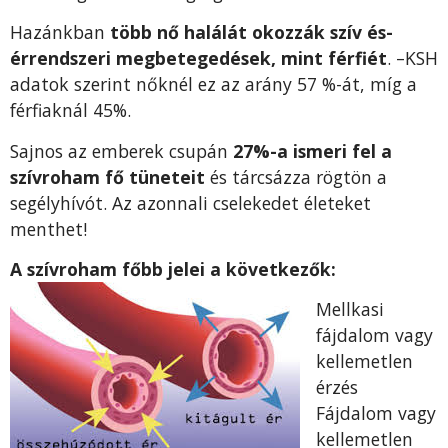
Hazánkban
több nő halálát okozzák szív és-
érrendszeri megbetegedések, mint férfiét
. –KSH
adatok szerint nőknél ez az arány 57 %-át, míg a
férfiaknál 45%.
Sajnos az emberek csupán
27%-a ismeri fel a
szívroham fő tüneteit
és tárcsázza rögtön a
segélyhívót. Az azonnali cselekedet életeket
menthet!
A szívroham főbb jelei a következők:
Mellkasi
fájdalom vagy
kellemetlen
érzés
Fájdalom vagy
kellemetlen