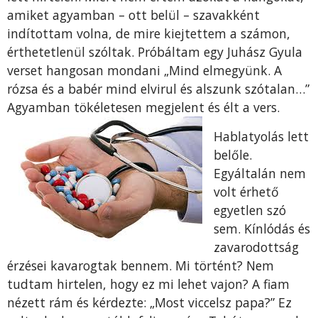
amiket agyamban – ott belül – szavakként
indítottam volna, de mire kiejtettem a számon,
érthetetlenül szóltak. Próbáltam egy Juhász Gyula
verset hangosan mondani „Mind elmegyünk. A
rózsa és a babér mind elvirul és alszunk szótalan…”
Agyamban tökéletesen megjelent és élt a vers.
Hablatyolás lett
belőle.
Egyáltalán nem
volt érhető
egyetlen szó
sem. Kínlódás és
zavarodottság
érzései kavarogtak bennem. Mi történt? Nem
tudtam hirtelen, hogy ez mi lehet vajon? A fiam
nézett rám és kérdezte: „Most viccelsz papa?” Ez