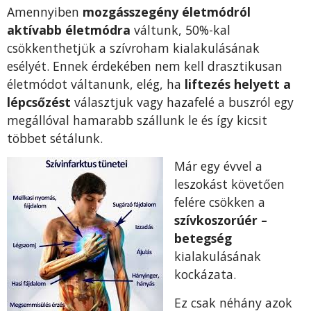
Amennyiben
mozgásszegény életmódról
aktívabb életmódra
váltunk, 50%-kal
csökkenthetjük a szívroham kialakulásának
esélyét. Ennek érdekében nem kell drasztikusan
életmódot váltanunk, elég, ha
liftezés helyett a
lépcsőzést
választjuk vagy hazafelé a buszról egy
megállóval hamarabb szállunk le és így kicsit
többet sétálunk.
Már egy évvel a
leszokást követően
felére csökken a
szívkoszorúér –
betegség
kialakulásának
kockázata.
Ez csak néhány azok