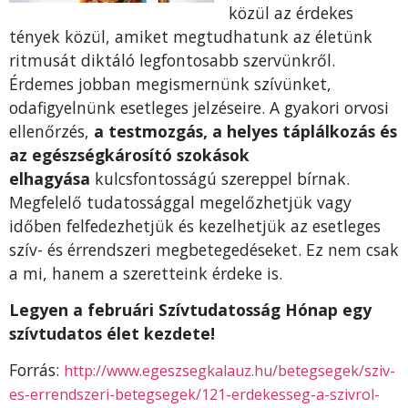
közül az érdekes
tények közül, amiket megtudhatunk az életünk
ritmusát diktáló legfontosabb szervünkről.
Érdemes jobban megismernünk szívünket,
odafigyelnünk esetleges jelzéseire. A gyakori orvosi
ellenőrzés,
a testmozgás, a helyes táplálkozás és
az egészségkárosító szokások
elhagyása
kulcsfontosságú szereppel bírnak.
Megfelelő tudatossággal megelőzhetjük vagy
időben felfedezhetjük és kezelhetjük az esetleges
szív- és érrendszeri megbetegedéseket. Ez nem csak
a mi, hanem a szeretteink érdeke is.
Legyen a februári Szívtudatosság Hónap egy
szívtudatos élet kezdete!
Forrás:
http://www.egeszsegkalauz.hu/betegsegek/sziv-
es-errendszeri-betegsegek/121-erdekesseg-a-szivrol-