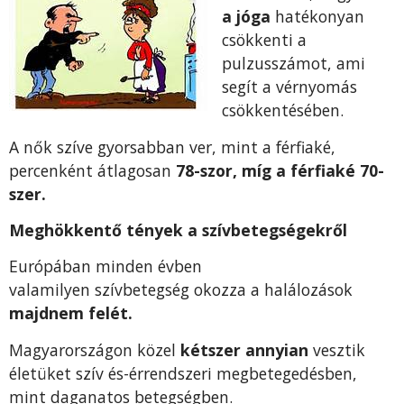
a jóga
hatékonyan
csökkenti a
pulzusszámot, ami
segít a vérnyomás
csökkentésében.
A nők szíve gyorsabban ver, mint a férfiaké,
percenként átlagosan
78-szor, míg a férfiaké 70-
szer.
Meghökkentő tények a szívbetegségekről
Európában minden évben
valamilyen szívbetegség okozza a halálozások
majdnem felét.
Magyarországon közel
kétszer annyian
vesztik
életüket szív és-érrendszeri megbetegedésben,
mint daganatos betegségben.