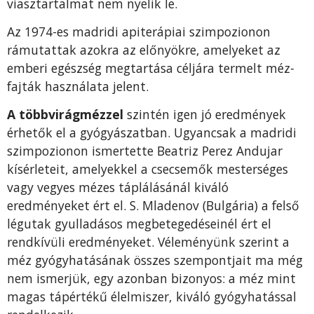
viasztartalmat nem nyelik le.
Az 1974-es madridi apiterápiai szimpozionon
rámutattak azokra az előnyökre, amelyeket az
emberi egészség megtartása céljára termelt méz­
fajták használata jelent.
A többvirágmézzel
szintén igen jó eredmények
érhetők el a gyógyászat­ban. Ugyancsak a madridi
szimpozionon ismertette Beatriz Perez Andujar
kísérleteit, amelyekkel a csecsemők mesterséges
vagy vegyes mézes táp­lálásánál kiváló
eredményeket ért el. S. Mladenov (Bulgária) a felső
légutak gyulladásos megbetegedéseinél ért el
rendkívüli eredményeket. Véle­ményünk szerint a
méz gyógyhatásának összes szempontjait ma még
nem ismerjük, egy azonban bizonyos: a méz mint
magas tápértékű élelmiszer, kiváló gyógyhatással