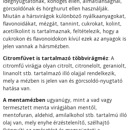
idegnyugtatónak, köhögés ellen, álmatlanság­nál,
görcsoldónak és hörghurut ellen használják.
Miután a hársvirágok különböző nyálkaanyagokat,
flavonoidákat, méz­gát, tannint, cukrokat, kolint,
acetilkolint is tartalmaznak, feltételezik, hogy a
cukrokon és flavonoidokon kívül ezek az anyagok is
jelen vannak a hársmézben.
Citromfüvet is tartalmazó többvirágméz
: A
citromfű virágja olyan citrolt, citronelolt, geraniolt,
linanolt stb. tartalmazó illó olajjal rendelkezik,
mely a mézben is jelen van és görcsoldó-nyugtató
hatása van.
A mentamézben
ugyanúgy, mint a vad vagy
termesztett menta virágjában mentől,
mentofuran, aldehid, amilalkohol stb. tartalmú illó
olaj van, mely enyhe érzéstelenítő, szélhajtó
(könnyíti az emésztést és megszünteti a