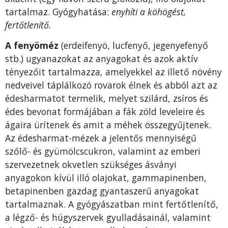
tartalmaz. Gyógyhatása:
enyhíti a köhögést,
fertőtlenítő.
A fenyöméz
(erdeifenyö, lucfenyő, jegenyefenyő
stb.) ugyanazokat az anyagokat és azok aktív
tényezőit tartalmazza, amelyekkel az illető növény
nedveivel táplálkozó rovarok élnek és abból azt az
édesharmatot termelik, melyet szilárd, zsíros és
édes bevonat formájában a fák zöld leveleire és
ágaira ürítenek és amit a méhek összegyűjtenek.
Az édesharmat-mézek a jelentős mennyiségű
szőlő- és gyümölcscukron, valamint az emberi
szervezetnek okvetlen szükséges ásványi
anyagokon kívül illó olajokat, gammapinenben,
betapinenben gazdag gyantaszerű anyagokat
tartalmaznak. A gyógyászatban mint fertőtlenítő,
a légző- és húgyszervek gyulladásai­nál, valamint