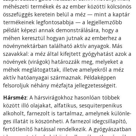
méhészeti termékek és az ember közötti kölcsönös
összefüggés keretein belül a méz — mint a kaptár
termékeinek legfontosabbja — a legjellemzőbb
példát képezi annak demonstrálására, hogy a
méhen keresztül hogyan jutnak az emberhez a
növénynektárban található aktív anyagok. Más
szavakkal: a méz által kifejtett gyógyhatást azok a
nö­vények (virágok) határozzák meg, melyeket a
méhek meglátogattak, illet­ve amelyekről a méz
aktív hatóanyagai származnak. Példaképpen
felsorol­juk néhány mézfajta jellegzetességeit.
Hársméz
: A hársvirágokhoz hasonlóan többek
között illó olajakat, alfatikus, sesquiterpenikus
alkoholt, farnezolt is tartalmaz, amelynek különle­
ges illatát is köszönheti. A farnezol idegcsillapító,
fertőtlenítő hatással ren­delkezik. A gyógyászatban