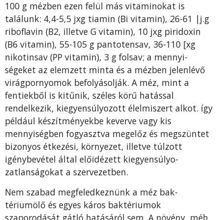
100 g mézben ezen felül más vitaminokat is
találunk: 4,4-5,5 jxg tiamin (Bi vitamin), 26-61 |j.g
riboflavin (B2, illetve G vitamin), 10 jxg piridoxin
(B6 vitamin), 55-105 g pantotensav, 36-110 [xg
nikotinsav (PP vitamin), 3 g folsav; a mennyi­
ségeket az elemzett minta és a mézben jelenlévő
virágpornyomok befolyá­solják. A méz, mint a
fentiekből is kitűnik, széles körű hatással
rendelkezik, kiegyensúlyozott élelmiszert alkot. így
például készítményekbe keverve vagy kis
mennyiségben fogyasztva megelőz és megszüntet
bizonyos ét­kezési, környezet, illetve túlzott
igénybevétel által előidézett kiegyensúlyo­
zatlanságokat a szervezetben.
Nem szabad megfeledkeznünk a méz bak­
tériumölő és egyes káros baktériumok
szaporodását gátló hatásáról sem. A növény, méh,