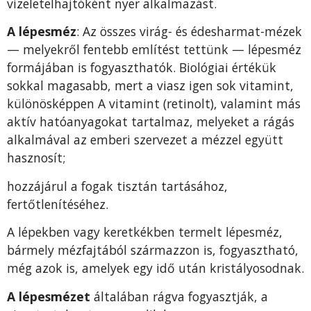
vizeletelhajtóként nyer alkalmazást.
A lépesméz
: Az összes virág- és édesharmat-mézek
— melyekről fentebb említést tettünk — lépesméz
formájában is fogyaszthatók. Biológiai ér­tékük
sokkal magasabb, mert a viasz igen sok vitamint,
különösképpen A vitamint (retinolt), vala­mint más
aktív hatóanyagokat tartalmaz, melyeket a rágás
alkalmá­val az emberi szervezet a mézzel együtt
hasznosít;
hozzájárul a fogak tisztán tartásához,
fertőtlenítéséhez.
A lépekben vagy keretkékben termelt lépesméz,
bármely mézfajtából származzon is, fogyasztható,
még azok is, amelyek egy idő után kris­tályosodnak.
A lépesmézet
általában rágva fogyasztják, a