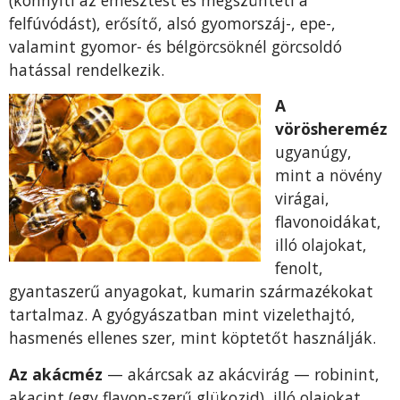
felfúvódást), erősítő, alsó gyomorszáj-, epe-,
valamint gyomor- és bél­görcsöknél görcsoldó
hatással rendelkezik.
A
vöröshereméz
ugyanúgy,
mint a növény
virágai,
flavonoidákat,
illó olajokat,
fenolt,
gyantaszerű anyagokat, kumarin származékokat
tar­talmaz. A gyógyászatban mint vizelethajtó,
hasmenés ellenes szer, mint köptetőt használják.
Az akácméz
— akárcsak az akácvirág — robinint,
akacint (egy flavon-szerű glükozid), illó olajokat