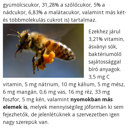
gyü­mölcscukor, 31,28% a szőlőcukor, 5% a
nádcukor, 6,83% a malátacukor, valamint más két-
és többmolekulás cukrot is) tartalmaz.
Ezekhez járul
3,21% vitamin,
ásványi sók,
baktériumölő
sajátossággal
bíró anyagok.
3,5 mg C
vitamin, 5 mg nátrium, 10 mg kálium, 5 mg mész,
6 mg mangán, 0,6 mg vas, 16 mg réz, 33 mg
foszfor, 5 mg kén, valamint
nyomokban más
elemek is
, melyek mennyiségileg jóformán ki sem
fejezhetők, de jelen­létüknek a szervezetben igen
nagy szerepük van.