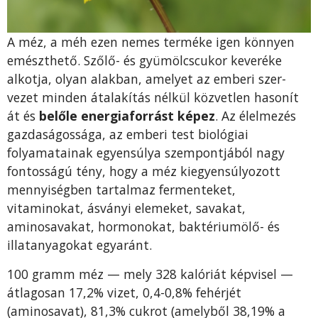
A méz, a méh ezen nemes terméke igen könnyen
emészthető. Szőlő- és gyümölcscukor keveréke
alkotja, olyan alakban, amelyet az emberi szer­
vezet minden átalakítás nélkül közvetlen hasonít
át és
belőle energiaforrást képez
. Az élelmezés
gazdaságossága, az emberi test biológiai
folyamatai­nak egyensúlya szempontjából nagy
fontosságú tény, hogy a méz kiegyen­súlyozott
mennyiségben tartalmaz fermenteket,
vitaminokat, ásványi ele­meket, savakat,
aminosavakat, hormonokat, baktériumölő- és
illatanyagokat egyaránt.
100 gramm méz — mely 328 kalóriát képvisel —
átlagosan 17,2% vizet, 0,4-0,8% fehérjét
(aminosavat), 81,3% cukrot (amelyből 38,19% a