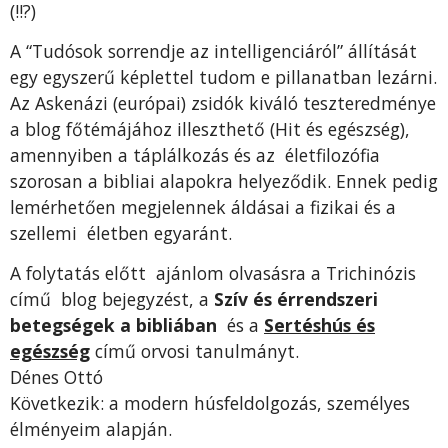
(!!?)
A “Tudósok sorrendje az intelligenciáról” állítását
egy egyszerű képlettel tudom e pillanatban lezárni.
Az Askenázi (európai) zsidók kiváló teszteredménye
a blog főtémájához illeszthető (Hit és egészség),
amennyiben a táplálkozás és az életfilozófia
szorosan a bibliai alapokra helyeződik. Ennek pedig
lemérhetően megjelennek áldásai a fizikai és a
szellemi életben egyaránt.
A folytatás előtt ajánlom olvasásra a Trichinózis
című blog bejegyzést, a
Szív és érrendszeri
betegségek a bibliában
és a
Sertéshús és
egészség
című orvosi tanulmányt.
Dénes Ottó
Következik: a modern húsfeldolgozás, személyes
élményeim alapján.