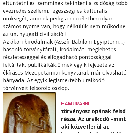
eltüntetni és semminek tekinteni a zsidóság több
évezredes szellemi, egészségi és kulturális
örökségét, aminek pedig a mai életben olyan
számos nyoma van, hogy nélkülük nem működne
az un. nyugati civilizáció!!
Az ókori birodalmak (Asszír-Babiloni-Egyiptomi…)
hasonló törvénytárait, irodalmát meglehetős
részletességgel és elfogadható pontossággal
feltárták, publikálták.Ennek egyik fejezete az
ékírásos Mezopotámiai könyvtárak már olvasható
hányada. Az egyik legismertebb uralkodó
törvényeit felsoroló oszlop.
HAMURABBI
törvényoszlopának felső
része. Az uralkodó –mint
aki közvetlenül az