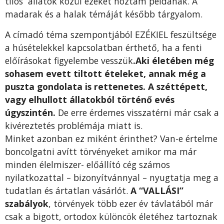
tilos állatok közül ezeket hoztam példának. A
madarak és a halak témáját később tárgyalom.
A címadó téma szempontjából EZÉKIEL feszültsége
a húsételekkel kapcsolatban érthető, ha a fenti
előírásokat figyelembe vesszük
.Aki életében még
sohasem evett tiltott ételeket, annak még a
puszta gondolata is rettenetes. A széttépett,
vagy elhullott állatokból történő evés
úgyszintén.
De erre érdemes visszatérni már csak a
kivéreztetés problémája miatt is.
Minket azonban ez miként érinthet? Van-e értelme
boncolgatni avítt törvényeket amikor ma már
minden élelmiszer- előállító cég számos
nyilatkozattal – bizonyítvánnyal – nyugtatja meg a
tudatlan és ártatlan vásárlót.
A “VALLÁSI”
szabályok
, törvények több ezer év távlatából már
csak a bigott, ortodox különcök életéhez tartoznak