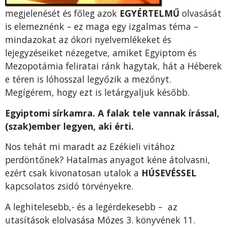
megjelenését és főleg azok
EGYÉRTELMŰ
olvasását
is elemeznénk – ez maga egy izgalmas téma –
mindazokat az ókori nyelvemlékeket és
lejegyzéseiket nézegetve, amiket Egyiptom és
Mezopotámia feliratai ránk hagytak, hát a Héberek
e téren is lóhosszal legyőzik a mezőnyt.
Megígérem, hogy ezt is letárgyaljuk később.
Egyiptomi sírkamra. A falak tele vannak írással,
(szak)ember legyen, aki érti.
Nos tehát mi maradt az Ezékieli vitához
perdöntőnek? Hatalmas anyagot kéne átolvasni,
ezért csak kivonatosan utalok a
HÚSEVÉSSEL
kapcsolatos zsidó törvényekre.
A leghitelesebb,- és a legérdekesebb – az
utasítások elolvasása Mózes 3. könyvének 11.