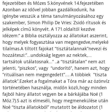
fejezetében és Mózes 5.könyvének 14.fejezetében
Azonban az idővel jobban gazdálkodunk, ha
igénybe vesszük a téma tanulmányozásához egy
szakember, Simon Philip De Vries: Zsidó rítusok és
jelképek című könyvét. A 171.oldaltól kezdve
idézem:” a Biblia osztályozza az állatokat aszerint,
hogy melyek fogyasztása van megengedve,melyeké
tilalmas.A tiltott fajokat “tisztátalannak”nevezi és
hozzáteszi:”…undokság legyen az nektek,…
tartsátok utálatosnak…” ..a “tisztátalan” nem azt
jelenti, “piszkos”, vagy “undorító”, hanem azt, hogy
“rituálisan nem megengedett”…. A többiek “tiszta
állatok”.Ezeket a fogalmakat a Tóra már az özönvíz
történetében használja, midőn közli,hogy minden
fajból hány állatot vegyen be a bárkájába Noé (1
Móz.7).S azt is elmeséli, hogy megmenekülése után
Noé “tiszta állatokból” mutatott be áldozatot (1