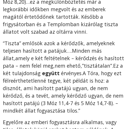
Móz 8,20)…ez a megkülönböztetés már a
legkorábbi időkben megvolt és az emberek
magától értetődőnek tartották. Később a
frigysátorban és a Templomban kizárólag tiszta
állatot volt szabad az oltárra vinni.
“Tiszta” emlősök azok a kérődzők, amelyeknek
teljesen hasított a patájuk….Minden más
állat,amely e két feltételnek – kérődzés és hasított
pata – nem felel meg,nem ehető,”tisztátalan”.Ez a
két tulajdonság
együtt
érvényes.A Tóra, hogy ezt
félreérthetetlenné tegye, két példát is hoz: a
disznót, ami hasított patájú ugyan, de nem
kérődző, és a tevét, amely kérődző ugyan, de nem
hasított patájú (3 Móz 11,4-7 és 5 Móz 14,7-8). –
mindkét állat fogyasztása tilos.”
Egyelőre az emberi fogyasztásra alkalmas, vagy