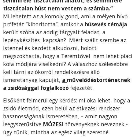
semmiféle tisztát
alan állatot, és semmiféle
tisztátalan húst nem vettem a számba.”
Mi lehetett az a komoly gond, ami a mélyen hívő
prófétát “kiborította”, amikor a
húsevés témája
került szóba az addig tárgyalt feladat, a
lepénykészítés kapcsán? Miért szállt szembe az
Istennel és kezdett alkudozni, holott
megszokhatta, hogy a Teremtővel nem lehet piaci
kofa módjára viselkedni? A válaszhoz szélesebbre
kell tárni az ókorról rendelkezésre álló
ismeretanyag kapuját,
a
művelődéstörténetnek
a zsidósággal foglalkozó
fejezetét.
Elsőként felmerül egy kérdés: mi oka lehet, hogy a
zsidó életmód, ezen belül az étkezési rendszer
hasznosságának ismeretében, – amit nagyon
leegyszerűsítve
MÓZESI
törvényeknek neveznek,-
úgy tűnik, mintha az egész világ szeretné