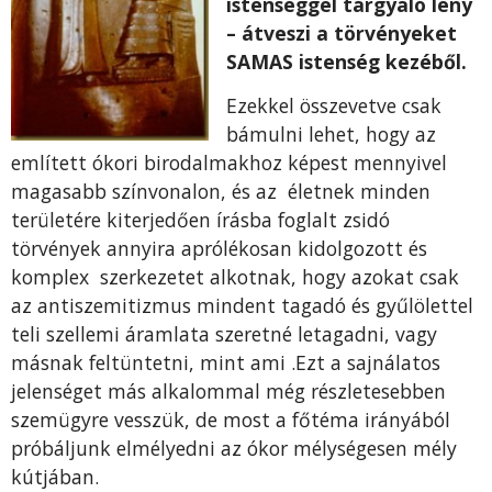
istenséggel tárgyaló lény
– átveszi a törvényeket
SAMAS istenség kezéből.
Ezekkel összevetve csak
bámulni lehet, hogy az
említett ókori birodalmakhoz képest mennyivel
magasabb színvonalon, és az életnek minden
területére kiterjedően írásba foglalt zsidó
törvények annyira aprólékosan kidolgozott és
komplex szerkezetet alkotnak, hogy azokat csak
az antiszemitizmus mindent tagadó és gyűlölettel
teli szellemi áramlata szeretné letagadni, vagy
másnak feltüntetni, mint ami .Ezt a sajnálatos
jelenséget más alkalommal még részletesebben
szemügyre vesszük, de most a főtéma irányából
próbáljunk elmélyedni az ókor mélységesen mély
kútjában.