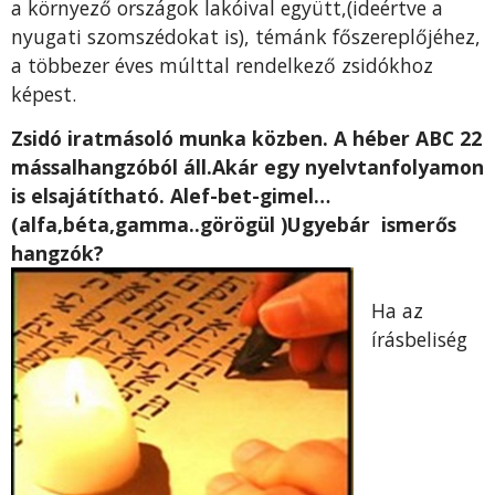
a környező országok lakóival együtt,(ideértve a
nyugati szomszédokat is), témánk főszereplőjéhez,
a többezer éves múlttal rendelkező zsidókhoz
képest.
Zsidó iratmásoló munka közben. A héber ABC 22
mássalhangzóból áll.Akár egy nyelvtanfolyamon
is elsajátítható. Alef-bet-gimel…
(alfa,béta,gamma..görögül )Ugyebár ismerős
hangzók?
Ha az
írásbeliség