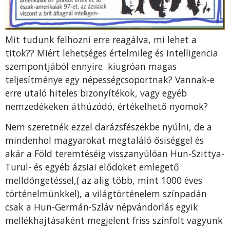
Mit tudunk felhozni erre reagálva, mi lehet a
titok?? Miért lehetséges értelmileg és intelligencia
szempontjából ennyire kiugróan magas
teljesítménye egy népességcsoportnak? Vannak-e
erre utaló hiteles bizonyítékok, vagy egyéb
nemzedékeken áthúzódó, értékelhető nyomok?
Nem szeretnék ezzel darázsfészekbe nyúlni, de a
mindenhol magyarokat megtaláló ősiséggel és
akár a Föld teremtéséig visszanyúlóan Hun-Szittya-
Turul- és egyéb ázsiai elődöket emlegető
melldöngetéssel,( az alig több, mint 1000 éves
történelmünkkel), a világtörténelem színpadán
csak a Hun-Germán-Szláv népvándorlás egyik
mellékhajtásaként megjelent friss színfolt vagyunk