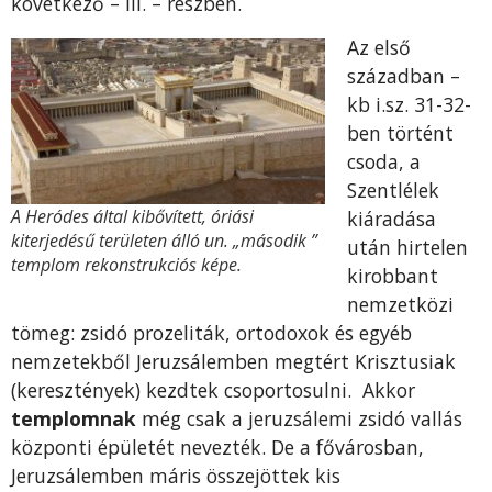
következő – III. – részben.
Az első
században –
kb i.sz. 31-32-
ben történt
csoda, a
Szentlélek
A Heródes által kibővített, óriási
kiáradása
kiterjedésű területen álló un. „második ”
után hirtelen
templom rekonstrukciós képe.
kirobbant
nemzetközi
tömeg: zsidó prozeliták, ortodoxok és egyéb
nemzetekből Jeruzsálemben megtért Krisztusiak
(keresztények) kezdtek csoportosulni. Akkor
templomnak
még csak a jeruzsálemi zsidó vallás
központi épületét nevezték. De a fővárosban,
Jeruzsálemben máris összejöttek kis