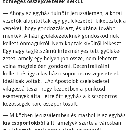
tömeges összejö­vetelek nélkül.
— Ahogy az egyház túlnőtt Jeruzsálemen, a korai
vezetők alapítottak egy gyülekezetet, kiképezték a
véne­ket, hogy gondozzák azt, és utána tovább
mentek. A házi gyü­lekezeteknek gondoskodniuk
kellett önmagukról. Nem kaptak kívülről lelkészt.
Egy nagy taglétszámú intézményesített gyüleke­
zetet, amely egy helyen jön össze, nem lehetett
volna megfelelően gondozni. Decentralizálni
kellett, és így a kis házi csoportos összejövetelek
ideálisak voltak. …Az Apostolok cselekedetei
világossá teszi, hogy kezdetben a pün­kösdi
események által létrejött egyház a kiscsoportos
közösségek köré összpontosult.
— Miközben Jeruzsálemben és máshol is az egyház
kis csoportok­ból
állt, amelyek szerte a városban