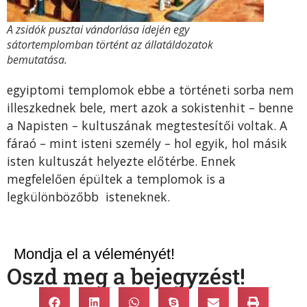
A zsidók pusztai vándorlása idején egy
sátortemplomban történt az állatáldozatok
bemutatása.
egyiptomi templomok ebbe a történeti sorba nem
illeszkednek bele, mert azok a sokistenhit – benne
a Napisten – kultuszának megtestesítői voltak. A
fáraó – mint isteni személy – hol egyik, hol másik
isten kultuszát helyezte előtérbe. Ennek
megfelelően épültek a templomok is a
legkülönbözőbb isteneknek.
Mondja el a véleményét!
Oszd meg a bejegyzést!