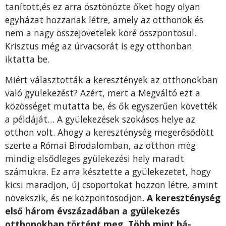
tanított,és ez arra ösztönözte őket hogy olyan
egyházat hozzanak létre, amely az otthonok és
nem a nagy összejövetelek köré összpontosul.
Krisztus még az úrvacsorát is egy otthonban
iktatta be.
Miért választották a keresztények az otthonokban
való gyüle­kezést? Azért, mert a Megváltó ezt a
közösséget mutatta be, és ők egyszerűen követték
a példáját… A gyülekezések szokásos helye az
otthon volt. Ahogy a kereszténység megerősö­dött
szerte a Római Birodalomban, az otthon még
mindig elsőd­leges gyülekezési hely maradt
számukra. Ez arra késztette a gyü­lekezetet, hogy
kicsi maradjon, új csoportokat hozzon létre, amint
növekszik, és ne központosodjon.
A kereszténység
első három év­századában a gyülekezés
otthonokban történt meg. Több mint há­