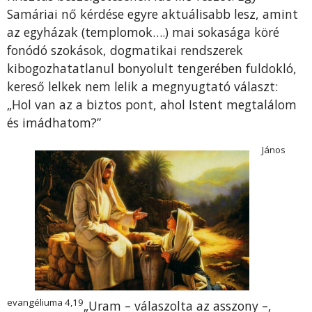
Samáriai nő kérdése egyre aktuálisabb lesz, amint
az egyházak (templomok….) mai sokasága köré
fonódó szokások, dogmatikai rendszerek
kibogozhatatlanul bonyolult tengerében fuldokló,
kereső lelkek nem lelik a megnyugtató választ:
„Hol van az a biztos pont, ahol Istent megtalálom
és imádhatom?”
János
evangéliuma 4,19
„Uram – válaszolta az asszony –,