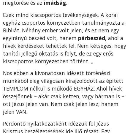
megtörése és az
imádság
.
Ezek mind kiscso­portos tevékenységek. A korai
egyház csoportos környezetben ta­nulmányozta a
Bibliát. Néhány ember volt jelen, és ez nem egy
egyirányú beszéd volt, hanem
párbeszéd,
ahol a
hívek kérdéseket tehettek fel. Nem kétséges, hogy
tanítói jellegű oktatás is folyt, de ez egy erős
kiscsoportos környezetben történt. „
Nos ebben a kivonatosan idézett történészi
munkából elég világosan kirajzolódott az épített
TEMPLOM nélkül is működő EGYHÁZ. Ahol hívek
összejönnek – akár csak ketten, vagy hárman is –
ott Jézus jelen van. Nem csak jelen lesz, hanem
jelen VAN.
Perdöntő nyilatkozatként idézzük föl Jézus
Krisztus beszélgetésének ide illő részét. Egy