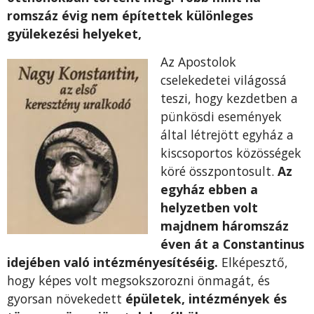
romszáz évig nem építettek különleges
gyülekezési helyeket,
Az Apostolok
cselekedetei világossá
teszi, hogy kezdetben a
pün­kösdi események
által létrejött egyház a
kiscsoportos közösségek
köré összpontosult.
Az
egyház ebben a
helyzetben volt
majdnem háromszáz
éven át a Constantinus
idejében való intézményesíté­séig.
Elképesztő,
hogy képes volt megsokszorozni önmagát, és
gyorsan növekedett
épületek, intézmények és