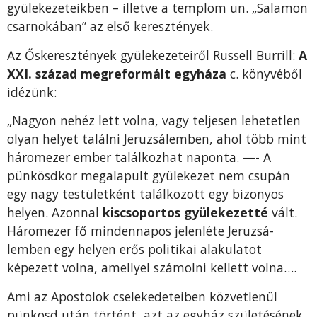
gyülekezeteikben – illetve a templom un. „Salamon
csarnokában” az első keresztények.
Az Őskeresztények gyülekezeteiről Russell Burrill:
A
XXI. század megreformált egyháza
c. könyvéből
idézünk:
„Nagyon nehéz lett volna, vagy tel­jesen lehetetlen
olyan helyet találni Jeruzsálemben, ahol több mint
háromezer ember találkozhat naponta. —- A
pünkösdkor megalapult gyülekezet nem csupán
egy nagy tes­tületként találkozott egy bizonyos
helyen. Azonnal
kiscsoportos gyülekezetté
vált.
Háromezer fő mindennapos jelenléte Jeruzsá­
lemben egy helyen erős politikai alakulatot
képezett volna, amellyel számolni kellett volna….
Ami az Apostolok cselekedeteiben közvetlenül
pünkösd után történt, azt az egyház születésének