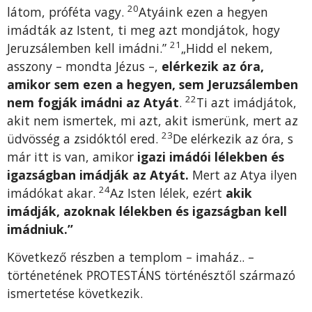
20
látom, próféta vagy.
Atyáink ezen a hegyen
imádták az Istent, ti meg azt mondjátok, hogy
21
Jeruzsálemben kell imádni.”
„Hidd el nekem,
asszony – mondta Jézus –,
elérkezik az óra,
amikor sem ezen a hegyen, sem Jeruzsálemben
22
nem fogják imádni az Atyát
.
Ti azt imádjátok,
akit nem ismertek, mi azt, akit ismerünk, mert az
23
üdvösség a zsidóktól ered.
De elérkezik az óra, s
már itt is van, amikor
igazi imádói lélekben és
igazságban imádják az Atyát.
Mert az Atya ilyen
24
imádókat akar.
Az Isten lélek, ezért
akik
imádják, azoknak lélekben és igazságban kell
imádniuk.”
Következő részben a templom – imaház.. –
történetének PROTESTÁNS történésztől származó
ismertetése következik.