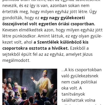
nevezik, és ez így is van, azon­ban sokan nem
értették meg, hogy milyen egyház jött létre. Úgy
gondolták, hogy ez
egy nagy gyülekezeti
összejövetel volt egyet­len óriási csoportban.
Kevesen elmélkedtek azon, hogy milyen egyház jött
létre pünkösdkor. Amint láttuk, ez egy olyan gyüle­
kezet volt, ahol
a Szentlélek különböző kis
csoportokra osztotta a hívőket.
Ezekből a
sejtekből épült fel az az egyház, amelyet Jé­zus
megálmodott.
…A kis csoportokban
való gyülekezésnek
nem csak politikai
oka volt. A
tanítványok
találhattak volna