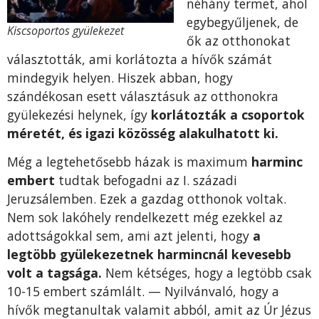
néhány termet, ahol
egybe­gyűljenek, de
Kiscsoportos gyülekezet
ők az otthonokat
választották, ami korlátozta a hí­vők számát
mindegyik helyen. Hiszek abban, hogy
szándékosan esett választásuk az otthonokra
gyülekezési helynek, így
korlátoz­ták a csoportok
méretét, és igazi közösség alakulhatott ki.
Még a legtehetősebb házak is maximum
harminc
embert
tudtak befo­gadni az I. századi
Jeruzsálemben. Ezek a gazdag otthonok vol­tak.
Nem sok lakóhely rendelkezett még ezekkel az
adottságok­kal sem, ami azt jelenti, hogy
a
legtöbb gyülekezetnek harmincnál kevesebb
volt a tagsága.
Nem kétséges, hogy a legtöbb csak
10-15 embert számlált. — Nyilvánvaló, hogy a
hívők megtanultak valamit abból, amit az Úr Jézus