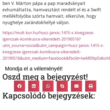
ben V. Márton pápa a pap maradványait
exhumáltatta, hamvasztást rendelt el és a Swift
mellékfolyóba szórta hamvait, elkerülve, hogy
nyughelye zarándokhellyé váljon.
https://mult-kor.hu/husz-janos-1415-s-kivegzese-
igencsak-komikusra-sikeredett-20190516?
utm_source=social&utm_campaign=husz-janos-1415-s-
kivegzese-igencsak-komikusra-sikeredett-
20190516&utm_medium=facebook&fbclid=IwAR09pDdko
Mondja el a véleményét!
Oszd meg a bejegyzést!
Kapcsolódó bejegyzések: