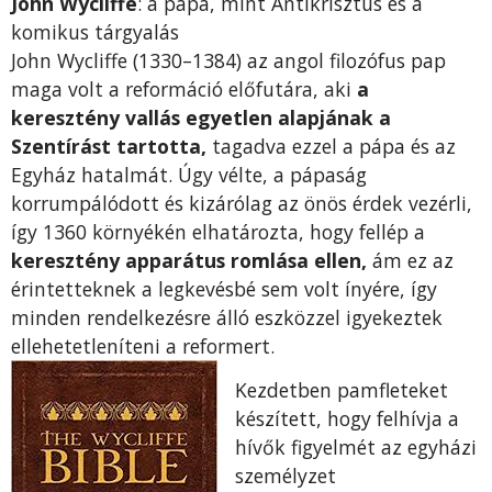
John Wycliffe
: a pápa, mint Antikrisztus és a
komikus tárgyalás
John Wycliffe (1330–1384) az angol filozófus pap
maga volt a reformáció előfutára, aki
a
keresztény vallás egyetlen alapjának a
Szentírást tartotta,
tagadva ezzel a pápa és az
Egyház hatalmát. Úgy vélte, a pápaság
korrumpálódott és kizárólag az önös érdek vezérli,
így 1360 környékén elhatározta, hogy fellép a
keresztény apparátus romlása ellen,
ám ez az
érintetteknek a legkevésbé sem volt ínyére, így
minden rendelkezésre álló eszközzel igyekeztek
ellehetetleníteni a reformert.
Kezdetben pamfleteket
készített, hogy felhívja a
hívők figyelmét az egyházi
személyzet