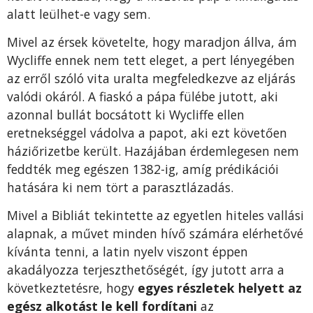
alatt leülhet-e vagy sem.
Mivel az érsek követelte, hogy maradjon állva, ám
Wycliffe ennek nem tett eleget, a pert lényegében
az erről szóló vita uralta megfeledkezve az eljárás
valódi okáról. A fiaskó a pápa fülébe jutott, aki
azonnal bullát bocsátott ki Wycliffe ellen
eretnekséggel vádolva a papot, aki ezt követően
háziőrizetbe került. Hazájában érdemlegesen nem
feddték meg egészen 1382-ig, amíg prédikációi
hatására ki nem tört a parasztlázadás.
Mivel a Bibliát tekintette az egyetlen hiteles vallási
alapnak, a művet minden hívő számára elérhetővé
kívánta tenni, a latin nyelv viszont éppen
akadályozza terjeszthetőségét, így jutott arra a
következtetésre, hogy
egyes részletek helyett az
egész alkotást le kell fordítani
az