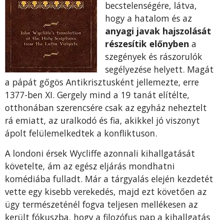
becstelenségére, látva,
hogy a hatalom és az
anyagi javak hajszolását
részesítik előnyben
a
szegények és rászorulók
segélyezése helyett. Magát
a pápát gőgös Antikrisztusként jellemezte, erre
1377-ben XI. Gergely mind a 19 tanát elítélte,
otthonában szerencsére csak az egyház neheztelt
rá emiatt, az uralkodó és fia, akikkel jó viszonyt
ápolt felülemelkedtek a konfliktuson.
A londoni érsek Wycliffe azonnali kihallgatását
követelte, ám az egész eljárás mondhatni
komédiába fulladt. Már a tárgyalás elején kezdetét
vette egy kisebb verekedés, majd ezt követően az
ügy természeténél fogva teljesen mellékesen az
került fókuszba, hogy a filozófus pap a kihallgatás