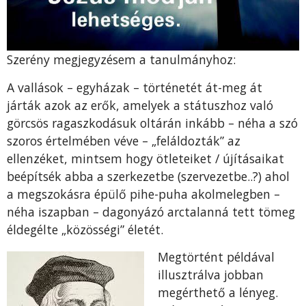
Szerény megjegyzésem a tanulmányhoz:
A vallások – egyházak – történetét át-meg át
járták azok az erők, amelyek a státuszhoz való
görcsös ragaszkodásuk oltárán inkább – néha a szó
szoros értelmében véve – „feláldozták” az
ellenzéket, mintsem hogy ötleteiket / újításaikat
beépítsék abba a szerkezetbe (szervezetbe..?) ahol
a megszokásra épülő pihe-puha akolmelegben –
néha iszapban – dagonyázó arctalanná tett tömeg
éldegélte „közösségi” életét.
Megtörtént példával
illusztrálva jobban
megérthető a lényeg.