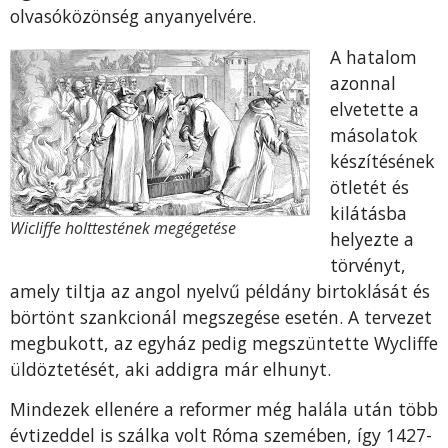
olvasóközönség anyanyelvére.
A hatalom
azonnal
elvetette a
másolatok
készítésének
ötletét és
kilátásba
Wicliffe holttestének megégetése
helyezte a
törvényt,
amely tiltja az angol nyelvű példány birtoklását és
börtönt szankcionál megszegése esetén. A tervezet
megbukott, az egyház pedig megszüntette Wycliffe
üldöztetését, aki addigra már elhunyt.
Mindezek ellenére a reformer még halála után több
évtizeddel is szálka volt Róma szemében, így 1427-