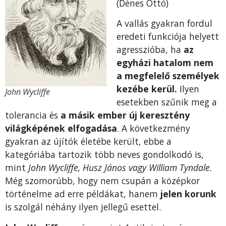
(Dénes Ottó)
A vallás gyakran fordul
eredeti funkciója helyett
agresszióba, ha
az
egyházi hatalom nem
a megfelelő személyek
kezébe kerül.
Ilyen
John Wycliffe
esetekben szűnik meg a
tolerancia és
a másik ember új keresztény
világképének elfogadása
. A következmény
gyakran az újítók életébe került, ebbe a
kategóriába tartozik több neves gondolkodó is,
mint
John Wycliffe, Husz János vagy William Tyndale.
Még szomorúbb, hogy nem csupán a középkor
történelme ad erre példákat, hanem
jelen korunk
is szolgál néhány ilyen jellegű esettel.