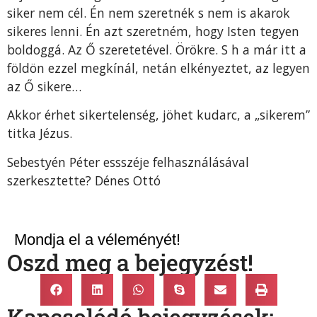
siker nem cél. Én nem szeretnék s nem is akarok
sikeres lenni. Én azt szeretném, hogy Isten tegyen
boldoggá. Az Ő szeretetével. Örökre. S h a már itt a
földön ezzel megkínál, netán elkényeztet, az legyen
az Ő sikere…
Akkor érhet sikertelenség, jöhet kudarc, a „sikerem”
titka Jézus.
Sebestyén Péter essszéje felhasználásával
szerkesztette? Dénes Ottó
Mondja el a véleményét!
Oszd meg a bejegyzést!
Kapcsolódó bejegyzések: