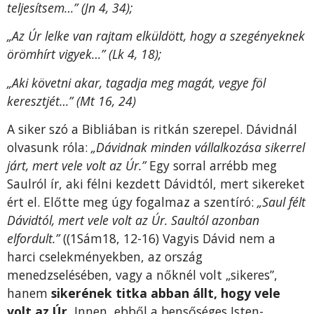
teljesítsem…” (Jn 4, 34);
„Az Úr lelke van rajtam elküldött, hogy a szegényeknek
örömhírt vigyek…” (Lk 4, 18);
„Aki követni akar, tagadja meg magát, vegye föl
keresztjét…” (Mt 16, 24)
A siker szó a Bibliában is ritkán szerepel. Dávidnál
olvasunk róla:
„Dávidnak minden vállalkozása sikerrel
járt, mert vele volt az Úr.”
Egy sorral arrébb meg
Saulról ír, aki félni kezdett Dávidtól, mert sikereket
ért el. Előtte meg úgy fogalmaz a szentíró:
„Saul félt
Dávidtól, mert vele volt az Úr. Saultól azonban
elfordult.”
((1Sám18, 12-16) Vagyis Dávid nem a
harci cselekményekben, az ország
menedzselésében, vagy a nőknél volt „sikeres”,
hanem
sikerének titka abban állt, hogy vele
volt az Úr.
Innen, ebből a bensőséges Isten-