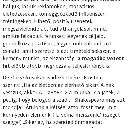
halljuk, látjuk reklámokon, motivációs
életedzéseken, tömeggyőzködő influenszer-
tréningeken. Hihető, pozitív üzenetek,
megszívlelendő attitűd áthangolások mind,
amikre felkapjuk fejünket: legyenek céljaid,
gondolkozz pozitívan, legyen önbizalmad, azt
csináld, amit szeretsz, s azt ismételd sokszor, a
kemény munka, az elszántság,
a magadba vetett
hit
előbb utóbb meghozza a teljesítményt is.
De klasszikusokat is idézhetnénk. Einstein
szerint: „Ha az életben az elérhető sikert A-nak
vesszük, akkor A = X+Y+Z. X a munka, Y a játék, Z
pedig, hogy befogod a szád…” Shakespeare meg azt
mondja: „Árulónk a kétség: attól foszt meg, mit
könnyedén elérnénk. Ha volna merszünk.” (Szeget
szeggel) „Siker az, ha szereted önmagadat,