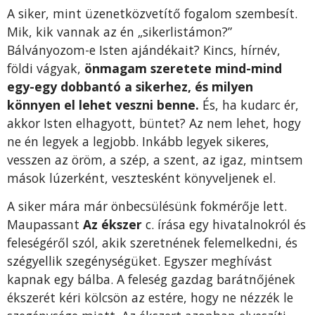
A siker, mint üzenetközvetítő fogalom szembesít.
Mik, kik vannak az én „sikerlistámon?”
Bálványozom-e Isten ajándékait? Kincs, hírnév,
földi vágyak,
önmagam szeretete mind-mind
egy-egy dobbantó a sikerhez, és milyen
könnyen el lehet veszni benne.
És, ha kudarc ér,
akkor Isten elhagyott, büntet? Az nem lehet, hogy
ne én legyek a legjobb. Inkább legyek sikeres,
vesszen az öröm, a szép, a szent, az igaz, mintsem
mások lúzerként, vesztesként könyveljenek el.
A siker mára már önbecsülésünk fokmérője lett.
Maupassant
Az ékszer
c. írása egy hivatalnokról és
feleségéről szól, akik szeretnének felemelkedni, és
szégyellik szegénységüket. Egyszer meghívást
kapnak egy bálba. A feleség gazdag barátnőjének
ékszerét kéri kölcsön az estére, hogy ne nézzék le