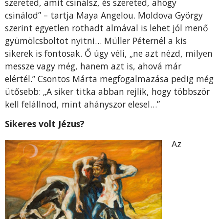
szereted, amit csinálsz, és szereted, ahogy
csinálod” – tartja Maya Angelou. Moldova György
szerint egyetlen rothadt almával is lehet jól menő
gyümölcsboltot nyitni… Müller Péternél a kis
sikerek is fontosak. Ő úgy véli, „ne azt nézd, milyen
messze vagy még, hanem azt is, ahová már
elértél.” Csontos Márta megfogalmazása pedig még
ütősebb: „A siker titka abban rejlik, hogy többször
kell felállnod, mint ahányszor elesel…”
Sikeres volt Jézus?
Az