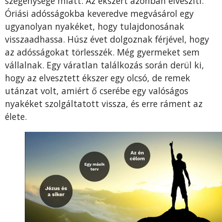
szegénysége miatt. Az ékszert azonban elveszíti.
Óriási adósságokba keveredve megvásárol egy
ugyanolyan nyakéket, hogy tulajdonosának
visszaadhassa. Húsz évet dolgoznak férjével, hogy
az adósságokat törlesszék. Még gyermeket sem
vállalnak. Egy váratlan találkozás során derül ki,
hogy az elvesztett ékszer egy olcsó, de remek
utánzat volt, amiért ő cserébe egy valóságos
nyakéket szolgáltatott vissza, és erre ráment az
élete.