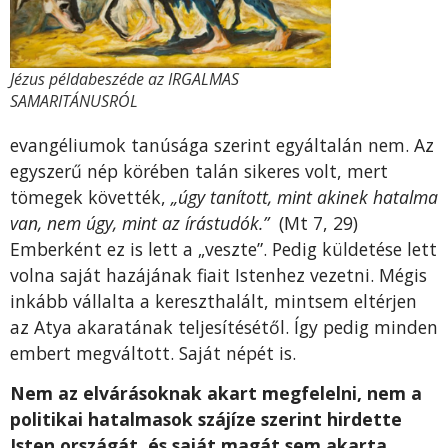
Jézus példabeszéde az IRGALMAS
SAMARITÁNUSRÓL
evangéliumok tanúsága szerint egyáltalán nem. Az
egyszerű nép körében talán sikeres volt, mert
tömegek követték,
„úgy tanított, mint akinek hatalma
van, nem úgy, mint az írástudók.”
(Mt 7, 29)
Emberként ez is lett a „veszte”. Pedig küldetése lett
volna saját hazájának fiait Istenhez vezetni. Mégis
inkább vállalta a kereszthalált, mintsem eltérjen
az Atya akaratának teljesítésétől. Így pedig minden
embert megváltott. Saját népét is.
Nem az elvárásoknak akart megfelelni, nem a
politikai hatalmasok szájíze szerint hirdette
Isten országát, és saját magát sem akarta