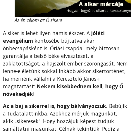
Az én célom az Ő sikere
A siker is lehet ilyen hamis ékszer. A
jóléti
evangélium
köntösébe bújtatva akár
önbecsapásként is. Óriási csapda, mely biztosan
garantálja a belső béke elvesztését, a
zaklatottságot, a hajszolt ember szorongását. Nem
lenne-e életünk sokkal inkább akkor sikertörténet,
ha mernénk vállalni a Keresztelő János-i
magatartást:
Nekem kisebbednem kell, hogy Ő
növekedjék
!
Az a baj a sikerrel is, hogy bálványozzuk.
Bebújik
a tudatalattinkba. Azokhoz mérjük magunkat,
akik „sikeresek”. Hogy hozzájuk képest tudjuk
sajnáltatni magunkat. Célnak tekintjük. Pedig a