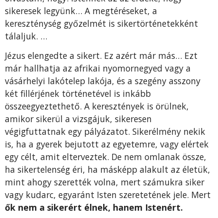
sikeresek legyünk… A megtéréseket, a
kereszténység győzelmét is sikertörténetekként
tálaljuk. …
Jézus elengedte a sikert. Ez azért már más… Ezt
már hallhatja az afrikai nyomornegyed vagy a
vásárhelyi lakótelep lakója, és a szegény asszony
két fillérjének történetével is inkább
összeegyeztethető. A keresztények is örülnek,
amikor sikerül a vizsgájuk, sikeresen
végigfuttatnak egy pályázatot. Sikerélmény nekik
is, ha a gyerek bejutott az egyetemre, vagy elértek
egy célt, amit elterveztek. De nem omlanak össze,
ha sikertelenség éri, ha másképp alakult az életük,
mint ahogy szerették volna, mert számukra siker
vagy kudarc, egyaránt Isten szeretetének jele. Mert
ők nem a sikerért élnek, hanem Istenért.