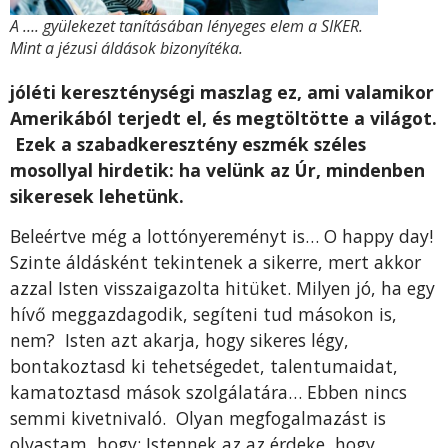
A …. gyülekezet tanításában lényeges elem a SIKER.
Mint a jézusi áldások bizonyítéka.
jóléti kereszténységi maszlag ez, ami valamikor
Amerikából terjedt el, és megtöltötte a világot.
Ezek a szabadkeresztény eszmék széles
mosollyal hirdetik: ha velünk az Úr, mindenben
sikeresek lehetünk.
Beleértve még a lottónyereményt is… O happy day!
Szinte áldásként tekintenek a sikerre, mert akkor
azzal Isten visszaigazolta hitüket. Milyen jó, ha egy
hívő meggazdagodik, segíteni tud másokon is,
nem? Isten azt akarja, hogy sikeres légy,
bontakoztasd ki tehetségedet, talentumaidat,
kamatoztasd mások szolgálatára… Ebben nincs
semmi kivetnivaló. Olyan megfogalmazást is
olvastam, hogy: Istennek az az érdeke, hogy