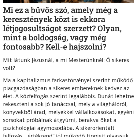
Mi ez a bűvös szó, amely még a
keresztények közt is ekkora
létjogosultságot szerzett? Olyan,
mint a boldogság, vagy még
fontosabb? Kell-e hajszolni?
Mit látunk Jézusnál, a mi Mesterünknél: Ő sikeres
volt?
Ma a kapitalizmus farkastörvényei szerint működő
piacgazdaságban a sikeres embereknek kedvez az
élet. A közfelfogás szerint legalábbis. Dunát lehetne
rekeszteni a sok jó tanáccsal, mely a világhálóról,
könyvekből árad, melyekkel vállalkozásokat, egyéni
sorsokat próbálnak átgyúrni, berakva őket a
pszichológiai agymosodába. A sikerorientált
felfogás, „értékrend” jól működő tippjeit olvassuk,