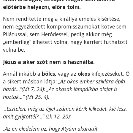
előtérbe helyezni, előre tolni.
Nem rendítette meg a királlyá emelés kísértése,
nem egyezkedett kompromisszumokat kötve sem
Pilátussal, sem Heródessel, pedig akkor még
„emberileg” élhetett volna, nagy karriert futhatott
volna be.
Jézus a siker szót nem is használta.
Annál inkább a
bölcs,
vagy az
okos
kifejezéseket. Ő
a sikert másban látja:
„Az okos ember sziklára építi
házát…”(Mt 7, 24); „Az okosak lámpáikba olajat is
hoztak…” (Mt 25, 4);
„Esztelen, még az éjjel számon kérik lelkedet, kié lesz,
amit gyűjtöttél?…” (Lk 12, 20);
„Az én eledelem az, hogy Atyám akaratát