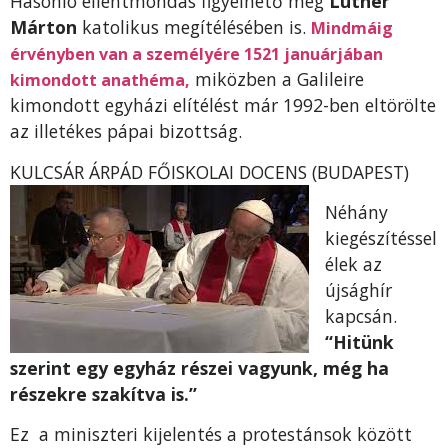
Hasonló ellentmondás figyelhető meg
Luther
Márton
katolikus megítélésében is.
Mindmáig
érvényben van a személyére 1521 ja­nuárjában
miközben a Galileire
kimondott anathéma,
kimondott egyházi elítélést már 1992-ben eltörölte
az illetékes pápai bizottság.
KULCSÁR ÁRPÁD FŐISK
OLAI DOCENS (BUDAPEST)
Néhány
kiegészítéssel
élek az
újsághír
kapcsán.
“Hitünk
szerint egy egyház részei vagyunk, még ha
részekre szakítva is.”
Ez a miniszteri kijelentés a protestánsok között