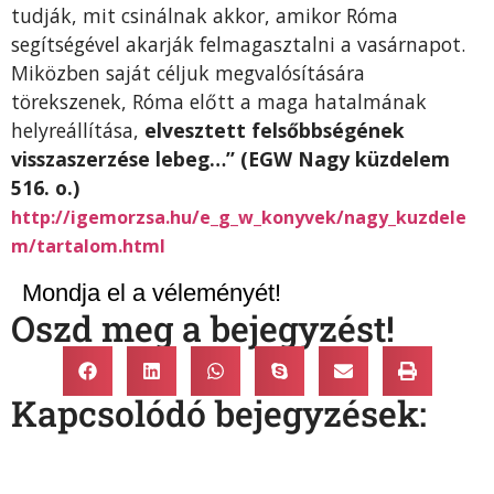
tudják, mit csinálnak akkor, amikor Róma
segítségével akarják felmagasztalni a vasárnapot.
Miközben saját céljuk megvalósítására
törekszenek, Róma előtt a maga hatalmának
helyreállítása,
elvesztett felsőbbségének
visszaszerzése lebeg…” (EGW Nagy küzdelem
516. o.)
http://igemorzsa.hu/e_g_w_konyvek/nagy_kuzdele
m/tartalom.html
Mondja el a véleményét!
Oszd meg a bejegyzést!
Kapcsolódó bejegyzések: