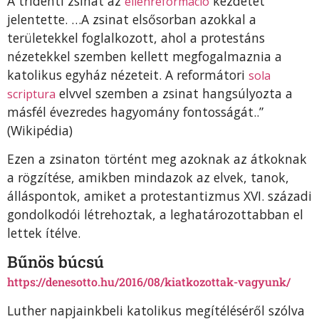
A tridenti zsinat az
kezdetét
ellenreformáció
jelentette. …A zsinat elsősorban azokkal a
területekkel foglalkozott, ahol a protestáns
nézetekkel szemben kellett megfogalmaznia a
katolikus egyház nézeteit. A reformátori
sola
elvvel szemben a zsinat hangsúlyozta a
scriptura
másfél évezredes hagyomány fontosságát..”
(Wikipédia)
Ezen a zsinaton történt meg azoknak az átkoknak
a rögzítése, amikben mindazok az elvek, tanok,
álláspontok, amiket a protestantizmus XVI. századi
gondolkodói létrehoztak, a leghatározottabban el
lettek ítélve.
Bűnös búcsú
https://denesotto.hu/2016/08/kiatkozottak-vagyunk/
Luther napjainkbeli katolikus megítéléséről szólva