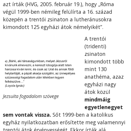
azt írták (HVG, 2005. február 19.), hogy „Róma
végül 1999-ben némileg felülírta a 16. század
közepén a trentói zsinaton a lutheránu­sokra
kimondott 125 egyházi átok némelyikét”.
A trentói
(tridenti)
zsinaton
kimondott több
mint 130
anathéma, azaz
egyházi nagy
átok kö­zül
Jezsuita fogadalom szövege
mindmáig
egyetlenegyet
sem vontak vissza.
Sőt 1999-ben a katolikus
egyház nyilatkozatban erősítette meg valamennyi
trentói átok érvé­nyességét. Ekkor írták alá