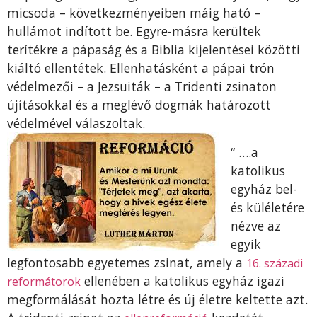
micsoda – következményeiben máig ható –
hullámot indított be. Egyre-másra kerültek
terítékre a pápaság és a Biblia kijelentései közötti
kiáltó ellentétek. Ellenhatásként a pápai trón
védelmezői – a Jezsuiták – a Tridenti zsinaton
újításokkal és a meglévő dogmák határozott
védelmével válaszoltak.
“ ….a
katolikus
egyház bel-
és küléletére
nézve az
egyik
legfontosabb egyetemes zsinat, amely a
16. századi
ellenében a katolikus egyház igazi
reformátorok
megformálását hozta létre és új életre keltette azt.