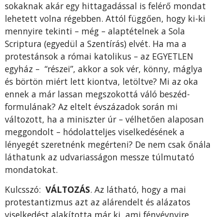
sokaknak akár egy hittagadással is felérő mondat
lehetett volna régebben. Attól függően, hogy ki-ki
mennyire tekinti – még – alaptételnek a Sola
Scriptura (egyedül a Szentírás) elvét. Ha ma a
protestánsok a római katolikus – az EGYETLEN
egyház – “részei”, akkor a sok vér, könny, máglya
és börtön miért lett kiontva, letöltve? Mi az oka
ennek a már lassan megszokottá váló beszéd-
formulának? Az eltelt évszázadok során mi
változott, ha a miniszter úr – vélhetően alaposan
meggondolt – hódolatteljes viselkedésének a
lényegét szeretnénk megérteni? De nem csak őnála
láthatunk az udvariasságon messze túlmutató
mondatokat.
Kulcsszó:
VÁLTOZÁS
. Az látható, hogy a mai
protestantizmus azt az alárendelt és alázatos
viselkedést alakította már ki, ami fényévnyire