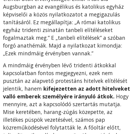
Augsburgban az evangélikus és katolikus egyház
képviselői a közös nyilatkozatot a megigazulás
tanításáról. Ez meg­állapítja: „A római katolikus
egyház tridenti zsi­natán tanbeli elítéléseket
fogalmaztak meg.” E „tanbeli elítélések” a szóban
forgó anathémák. Majd a nyilatkozat kimondja:
„Ezek mindmáig érvényben vannak.”
A mindmáig érvényben lé­vő tridenti átkokkal
kapcsolatban fontos megje­gyezni, ezek nem
pusztán az alapvető protes­táns hitelvek elítélését
jelentik, hanem
kifejezet­ten az adott hitelveket
valló emberek személyé­re irányuló átkok.
Hogy
mennyire, azt a kapcso­lódó szertartás mutatja.
Mise keretében, harang-zúgás közepette, az
illetékes püspök vezetésével, számos pap
közreműködésével folytatták le. A főoltár előtt,