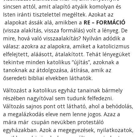
sincsen attól, amit alapító atyáik komolyan és
Isten iránti tisztelettel megéltek. Azokat az
alapokat ássák alá, amikben a
RE – FORMÁCIÓ
(vissza alakítás, vissza formálás) volt a lényeg. De
mire, hová való visszaalakítás? Nyilván adódik a
válasz: azokra az alapokra, amiket a katolicizmus
elfelejtett, aláásott, átalakított. Tehát lényegüket
tekintve minden katolikus “újítás”, azoknak a
tanoknak az átdolgozása, átírása, amik az
őseredeti bibliai elvekben láthatók.
Változást a katolikus egyház tanainak bármely
részében nagyítóval sem tudunk felfedezni.
Változás sajnos pont ott látható, ahol a behódolás,
a megalázkodás eleve nem lenne jogos. Azaz a
mára már csupán nevükben protestáló
egyházakban. Azok a megegyezések, nyilatkozatok,