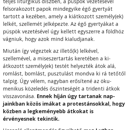
teljes liturgikus díszben, a püspök vezetésével
felsorakozott papok mindegyike égő gyertyát
tartott a kezében, amely a kiátkozott személy(ek)
lelkét, szellemét jelképezte. Az égő gyertyákat a
püspök vezetésével úgy kellett egy­szerre a földhöz
vágniuk, hogy azok mind ki­aludjanak.
Miután így végeztek az illető(k) lelké­vel,
szellemével, a miseszertartás keretében a ki­
átkozott személy(ek) testét helyezték átok alá,
romlást, bomlást, pusztulást mondva ki rá tető­től
talpig. Úgy vélem, nagyban erősítené az öku­
menikus közeledés őszinteségét a tridenti átkok
visszavonása.
Ennek híján úgy tartanak nap­
jainkban közös imákat a protestánsokkal, hogy
közben a legkeményebb átkokat is
érvényesnek tekintik.