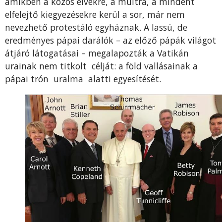
amikben a közös elvekre, a múltra, a mindent
elfelejtő kiegyezésekre kerül a sor, már nem
nevezhető protestáló egyháznak. A lassú, de
eredményes pápai darálók – az előző pápák világot
átjáró látogatásai – megalapozták a Vatikán
urainak nem titkolt célját: a föld vallásainak a
pápai trón uralma alatti egyesítését.