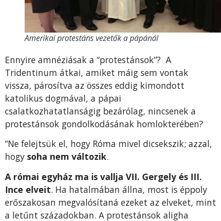
Amerikai protestáns vezetők a pápánál
Ennyire amnéziásak a “protestánsok”? A
Tridentinum átkai, amiket máig sem vontak
vissza, párosítva az összes eddig kimondott
katolikus dogmával, a pápai
csalatkozhatatlanságig bezárólag, nincsenek a
protestánsok gondolkodásának homlokterében?
“Ne felejtsük el, hogy Róma mivel dicsekszik; azzal,
hogy
soha nem változik
.
A római egyház ma is vallja VII. Gergely és III.
Ince elveit
. Ha hatalmában állna, most is éppoly
erőszakosan megvalósítaná ezeket az elveket, mint
a letűnt századokban. A protestánsok aligha