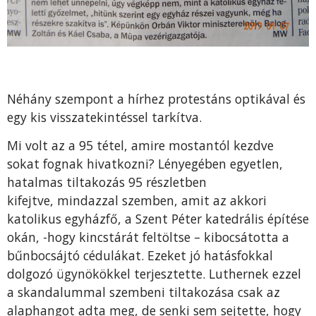
Néhány szempont a hírhez protestáns optikával és
egy kis visszatekintéssel tarkítva.
Mi volt az a 95 tétel, amire mostantól kezdve
sokat fognak hivatkozni? Lényegében egyetlen,
hatalmas tiltakozás 95 részletben
kifejtve, mindazzal szemben, amit az akkori
katolikus egyházfő, a Szent Péter katedrális építése
okán, -hogy kincstárát feltöltse – kibocsátotta a
bűnbocsájtó cédulákat. Ezeket jó hatásfokkal
dolgozó ügynökökkel terjesztette. Luthernek ezzel
a skandalummal szembeni tiltakozása csak az
alaphangot adta meg, de senki sem sejtette, hogy