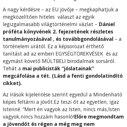
A nagy kérdésre – az EU jövője – megkaphatjuk a
megközelítően hiteles választ az egyik
legizgalmasabb világtörténelmi vázlat –
Dániel
próféta könyvének 2. fejezetének részletes
tanulmányozásával , és továbbgondolásával
– a
történelem urától. Ez a képsorozat érthető
tanítást ad az emberi EGYSÉGTÖREKVÉSEK és az
egymást követő MÚLTBELI birodalmak sorsáról.
Tehát a
mai publicisták “jóslatainak”
megcáfolása a tét. (
Lásd a fenti gondolatindító
cikket).
Az írások kijelentése szerint egyedül a Mindenható
képes feltárni a jövőt.Ez teszi őt az egyetlen, igaz
Istenné. “Mert én vagyok az Isten, nincs más,Isten
vagyok,nincs hozzám hasonló!
Előre megmondtam
a jövendőt és régen a még meg nem