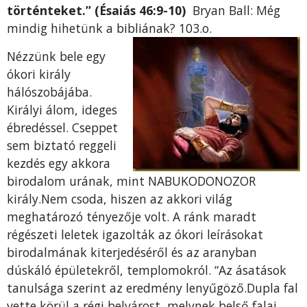
történteket.” (Ésaiás 46:9-10)
Bryan Ball: Még
mindig hihetünk a bibliának? 103.o.
Nézzünk bele egy
ókori király
hálószobájába.
Királyi álom, ideges
ébredéssel. Cseppet
sem biztató reggeli
kezdés egy akkora
birodalom urának, mint NABUKODONOZOR
király.Nem csoda, hiszen az akkori világ
meghatározó tényezője volt. A ránk maradt
régészeti leletek igazolták az ókori leírásokat
birodalmának kiterjedéséről és az aranyban
dúskáló épületekről, templomokról. “Az ásatások
tanulsága szerint az eredmény lenyűgöző.Dupla fal
vette körül a régi belvárost, melynek belső falai