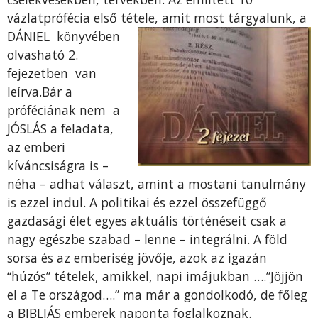
vázlatprófécia első tétele, amit most tárgyalun
k, a
DÁNIEL könyvében
olvasható 2.
fejezetben van
leírva.Bár a
próféciának nem a
JÓSLÁS a feladata,
az emberi
kíváncsiságra is –
néha – adhat választ, amint a mostani tanulmány
is ezzel indul. A politikai és ezzel összefüggő
gazdasági élet egyes aktuális történéseit csak a
nagy egészbe szabad – lenne – integrálni. A föld
sorsa és az emberiség jövője, azok az igazán
“húzós” tételek, amikkel, napi imájukban ….”Jöjjön
el a Te országod….” ma már a gondolkodó, de főleg
a BIBLIÁS emberek naponta foglalkoznak.