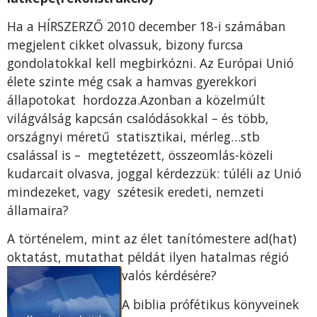
Ha a HÍRSZERZŐ 2010 december 18-i számában
megjelent cikket olvassuk, bizony furcsa
gondolatokkal kell megbirkózni. Az Európai Unió
élete szinte még csak a hamvas gyerekkori
állapotokat hordozza.Azonban a közelmúlt
világválság kapcsán csalódásokkal – és több,
országnyi méretű statisztikai, mérleg…stb
csalással is – megtetézett, összeomlás-közeli
kudarcait olvasva, joggal kérdezzük: túléli az Unió
mindezeket, vagy szétesik eredeti, nemzeti
államaira?
A történelem, mint az élet tanítómestere ad(hat)
oktatást, mutathat példát ilyen hatalmas rég
ió
valós kérdésére?
A biblia prófétikus könyveinek