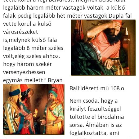
legalább három méter vastagok voltak, a külső
falak pedig legalább hét méter vastagok.Dupla f
al
vette körül a külső
városrészeket
is,melynek külső fala
legalább 8 méter széles
volt,elég széles ahhoz,
hogy három szekér
versenyezhessen
egymás mellett.” Bryan
Ball:Idézett mű
108.o.
Nem csoda, hogy a
királyt feszültséggel
töltötte el birodalma
sorsa. Álmában is az
foglalkoztatta, ami