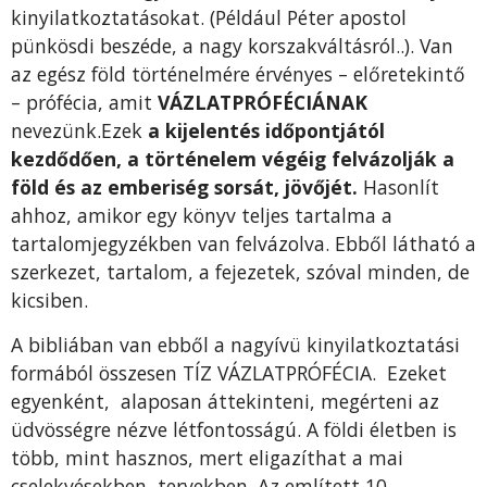
kinyilatkoztatásokat. (Például Péter apostol
pünkösdi beszéde, a nagy korszakváltásról..). Van
az egész föld történelmére érvényes – előretekintő
– prófécia, amit
VÁZLATPRÓFÉCIÁNAK
nevezünk.Ezek
a kijelentés időpontjától
kezdődően, a történelem végéig felvázolják a
föld és az emberiség sorsát, jövőjét.
Hasonlít
ahhoz, amikor egy könyv teljes tartalma a
tartalomjegyzékben van felvázolva. Ebből látható a
szerkezet, tartalom, a fejezetek, szóval minden, de
kicsiben.
A bibliában van ebből a nagyívü kinyilatkoztatási
formából összesen TÍZ VÁZLATPRÓFÉCIA. Ezeket
egyenként, alaposan áttekinteni, megérteni az
üdvösségre nézve létfontosságú. A földi életben is
több, mint hasznos, mert eligazíthat a mai
cselekvésekben, tervekben. Az említett 10