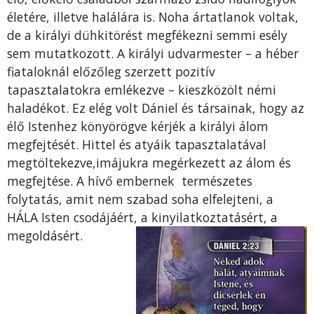
életére, illetve halálára is. Noha ártatlanok voltak,
de a királyi dühkitörést megfékezni semmi esély
sem mutatkozott. A királyi udvarmester – a héber
fiataloknál előzőleg szerzett pozitív
tapasztalatokra emlékezve – kieszközölt némi
haladékot. Ez elég volt Dániel és társainak, hogy az
élő Istenhez könyörögve kérjék a királyi álom
megfejtését. Hittel és atyáik tapasztalatával
megtöltekezve,imájukra megérkezett az álom és
megfejtése. A hívő embernek természetes
folytatás, amit nem szabad soha elfelejteni, a
HÁLA Isten csodájáért, a kinyilatkoztatásért, a
megoldásért.