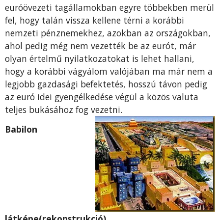
euróövezeti tagállamokban egyre többekben merül
fel, hogy talán vissza kellene térni a korábbi
nemzeti pénznemekhez, azokban az országokban,
ahol pedig még nem vezették be az eurót, már
olyan értelmű nyilatkozatokat is lehet hallani,
hogy a korábbi vágyálom valójában ma már nem a
legjobb gazdasági befektetés, hosszú távon pedig
az euró idei gyengélkedése végül a közös valuta
teljes bukásához fog vezetni.
Babilon
látképe(rekonstrukció)