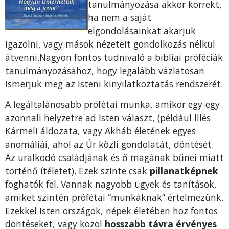
tanulmányozása akkor korrekt,
ha nem a saját
elgondolásainkat akarjuk
igazolni, vagy mások nézeteit gondolkozás nélkül
átvenni.Nagyon fontos tudnivaló a bibliai próféciák
tanulmányozásához, hogy legalább vázlatosan
ismerjük meg az Isteni kinyilatkoztatás rendszerét.
A legáltalánosabb prófétai munka, amikor egy-egy
azonnali helyzetre ad Isten választ, (például Illés
Kármeli áldozata, vagy Akháb életének egyes
anomáliái, ahol az Úr közli gondolatát, döntését.
Az uralkodó családjának és ő magának bűnei miatt
történő ítéletet). Ezek szinte csak
pillanatképnek
foghatók fel. Vannak nagyobb ügyek és tanítások,
amiket szintén prófétai “munkáknak” értelmezünk.
Ezekkel Isten országok, népek életében hoz fontos
döntéseket, vagy közöl
hosszabb távra érvényes