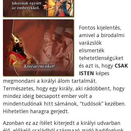
Fontos kijelentés,
amivel a birodalmi
varázslók
elismerték
tehetetlenségüket
és azt is, hogy
CSAK
ISTEN
képes
megmondani a királyi álom tartalmát.
Természetes, hogy egy király, aki rádöbbent, hogy
mindez ideig becsapott ember volt a
mindentudónak hitt sámánok, “tudósok” kezében.
Hihetetlen haragra gerjedt.
Azonban ez az ítélet kiterjedt a királyi udvarban
élő, előkelő családból származó zsidó hadifoglyok