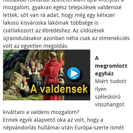
mozgalom, gyakran egész települések valdenssé
lettek, sőt van rá adat, hogy még egy kétezer
lakosú kisvároska lakóinak többsége is
csatlakozott az ébredéshez. Az üldözések
újraindulásakor azonban néha csak az elmenekülés
volt az egyetlen megoldás.
A
megromlott
egyház
Miért tudott
ilyen
széleskörű
visszhangot
kiváltani a valdens mozgalom?
Ennek egyik alapvető oka az volt, hogy a
népvándorlás hullámai után Európa-szerte ismét