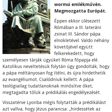
wormsi emlékművén.
Megmozgatta Európát.
Éppen ekkor ülésezett
Rómában a III. lateráni
zsinat III. Sándor pápa
elnökletével. Valdo néhány
követőjével együtt
felkerekedett, hogy
személyesen tárják ügyüket Róma főpapja elé.
Katolikus neveltetésük folytán úgy gondolták, hogy
a pápa méltányosan fog ítélni, és újra hirdethetik
az evangéliumot. Csalódniuk kellett. A pápa
teológiailag tudatlanoknak minősítve őket,
megtagadta tőlük a prédikálás engedélyezését.
Visszatérve Lyonba mégis folytatták a prédikálást
azt vallva, hogy Jézus parancsa: „hirdessétek az