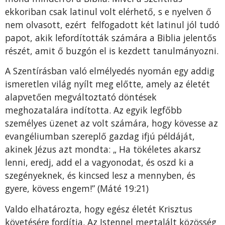
ekkoriban csak latinul volt elérhető, s e nyelven ő
nem olvasott, ezért felfogadott két latinul jól tudó
papot, akik lefordították számára a Biblia jelentős
részét, amit ő buzgón el is kezdett tanulmányozni.
A Szentírásban való elmélyedés nyomán egy addig
ismeretlen világ nyílt meg előtte, amely az életét
alapvetően megváltoztató döntések
meghozatalára indította. Az egyik legfőbb
személyes üzenet az volt számára, hogy kövesse az
evangéliumban szereplő gazdag ifjú példáját,
akinek Jézus azt mondta: „ Ha tökéletes akarsz
lenni, eredj, add el a vagyonodat, és oszd ki a
szegényeknek, és kincsed lesz a mennyben, és
gyere, kövess engem!” (Máté 19:21)
Valdo elhatározta, hogy egész életét Krisztus
követésére fordítja. Az Istennel megtalált közösség