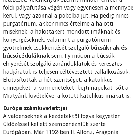
földi pályafutása végén vagy egyenesen a mennybe
kerül, vagy azonnal a pokolba jut. Ha pedig nincs
purgatórium, akkor nincs értelme a halotti
miséknek, a halottakért mondott imáknak és
könyörgéseknek, valamint a purgatóriumi
gyötrelmek csökkentését szolgáló
búcsúknak és
búcsúcéduláknak
sem. Ily módon a búcsúk
elnyerését szolgáló zarándoklatok és keresztes
hadjáratok is teljesen céltévesztett vállalkozások.
Elutasították a hét szentséget, a katolikus
ünnepeket, a körmeneteket, böjti napokat, sőt a
Miatyánk kivételével a kötött katolikus imákat is.
Európa számkivetettjei
A valdenseknek a kezdetektől fogva kegyetlen
üldözéssel kellett szembenézniük szerte
Európában. Már 1192-ben II. Alfonz, Aragónia