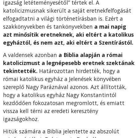
igazság letéteményesétől” tértek el. A
katolicizmusnak sikerült a saját eretnekfelfogását
elfogadtatni a világi történetírásban is. Ezért a
szakkönyvekben és tankönyvekben
a mai napig
azt minősítik eretneknek, aki eltért a katolikus
egyháztól, és nem azt, aki eltért a Szentírástól.
A valdensek azonban
a Biblia alapján a római
katolicizmust a legnépesebb eretnek szektának
tekintették.
Határozottan hirdették, hogy a
római katolikus egyház a Jelenések könyvében
szereplő Nagy Paráznával azonos. Azt állították,
hogy a katolikus egyház Nagy Konstantintól
kezdődően fokozatosan megromlott, és emiatt
vissza kell térni az eredeti keresztény
igazságokhoz.
Hitük számára a Biblia jelentette az abszolút