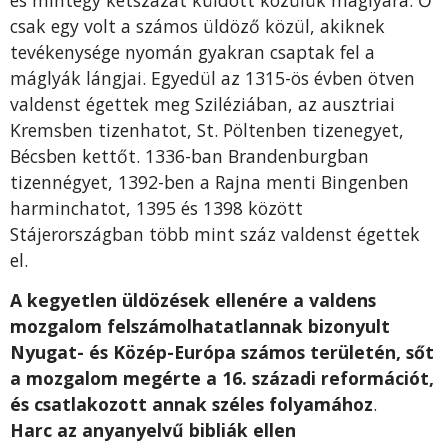
csak egy volt a számos üldöző közül, akiknek
tevékenysége nyomán gyakran csaptak fel a
máglyák lángjai. Egyedül az 1315-ös évben ötven
valdenst égettek meg Sziléziában, az ausztriai
Kremsben tizenhatot, St. Pöltenben tizenegyet,
Bécsben kettőt. 1336-ban Brandenburgban
tizennégyet, 1392-ben a Rajna menti Bingenben
harminchatot, 1395 és 1398 között
Stájerországban több mint száz valdenst égettek
el.
A kegyetlen üldözések ellenére a valdens
mozgalom felszámolhatatlannak bizonyult
Nyugat- és Közép-Európa számos területén, sőt
a mozgalom megérte a 16. századi reformációt,
és csatlakozott annak széles folyamához
.
Harc az anyanyelvű bibliák ellen