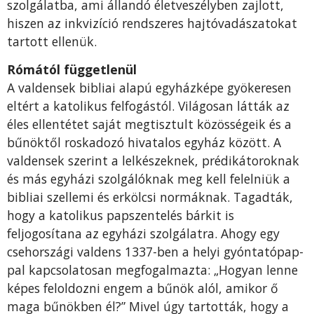
szolgálatba, ami állandó életveszélyben zajlott,
hiszen az inkvizíció rendszeres hajtóvadászatokat
tartott ellenük.
Rómától függetlenül
A valdensek bibliai alapú egyházképe gyökeresen
eltért a katolikus felfogástól. Világosan látták az
éles ellentétet saját megtisztult közösségeik és a
bűnöktől roskadozó hivatalos egyház között. A
valdensek szerint a lelkészeknek, prédikátoroknak
és más egyházi szolgálóknak meg kell felelniük a
bibliai szellemi és erkölcsi normáknak. Tagadták,
hogy a katolikus papszentelés bárkit is
feljogosítana az egyházi szolgálatra. Ahogy egy
csehországi valdens 1337-ben a helyi gyóntatópap­
pal kapcsolatosan megfogalmazta: „Ho­gyan lenne
képes feloldozni engem a bűnök alól, amikor ő
maga bűnökben él?” Mivel úgy tartották, hogy a