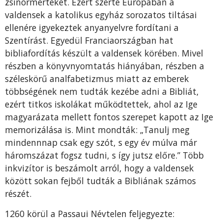
zsinórmértéket. Ezért szerte Európában a
valdensek a katolikus egyház sorozatos tiltásai
ellenére igyekeztek anyanyelvre fordítani a
Szentírást. Egyedül Franciaországban hat
bibliafordítás készült a valdensek körében. Mivel
részben a könyvnyomtatás hiányában, részben a
széleskörű analfabetizmus miatt az emberek
többségének nem tudták kezébe adni a Bibliát,
ezért titkos iskolákat működtettek, ahol az Ige
magyarázata mellett fontos szerepet kapott az Ige
memorizálása is. Mint mondták: „Tanulj meg
mindennnap csak egy szót, s egy év múlva már
háromszázat fogsz tudni, s így jutsz előre.” Több
inkvizítor is beszámolt arról, hogy a valdensek
között sokan fejből tudták a Bibliának számos
részét.
1260 körül a Passaui Névtelen feljegyezte: