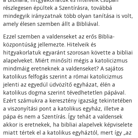
részlegesen épültek a Szentírásra, továbbá
mindegyik irányzatnak több olyan tanítása is volt,
amely élesen szemben állt a Bibliával.
Ezzel szemben a valdenseket az erős Biblia-
központúság jellemezte. Hitelveik és
hitgyakorlatuk egyaránt szorosan követte a bibliai
alapelveket. Miért minősíti mégis a katolicizmus
mindmáig eretneknek a valdenseket? A sajátos
katolikus felfogás szerint a római katolicizmus
jelenti az egyedül üdvözítő egyházat, élén a
katolikus dogma szerint tévedhetetlen pápával.
Ezért számukra a keresztény igazság tekintetében
a viszonyítási pont a katolikus egyház, illetve a
pápa és nem a Szentírás. Így tehát a valdensek
akkor is eretnekek, ha bibliai alapelvek képviselete
miatt tértek el a katolikus egyháztól, mert így „az