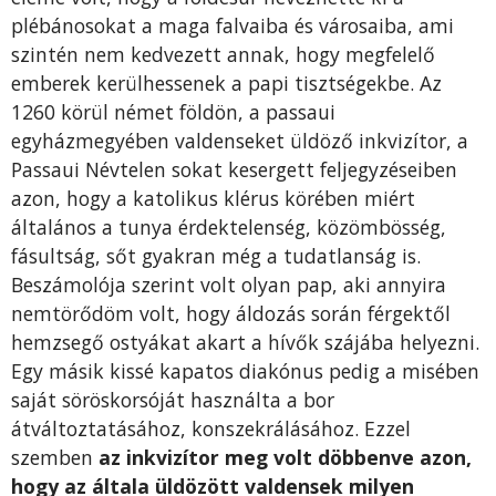
plébánosokat a maga falvaiba és városaiba, ami
szintén nem kedvezett annak, hogy megfelelő
emberek kerülhessenek a papi tisztségekbe. Az
1260 körül német földön, a passaui
egyházmegyében valdenseket üldöző inkvizítor, a
Passaui Névtelen sokat kesergett feljegyzéseiben
azon, hogy a katolikus klérus körében miért
általános a tunya érdektelenség, közömbösség,
fásultság, sőt gyakran még a tudatlanság is.
Beszámolója szerint volt olyan pap, aki annyira
nemtörődöm volt, hogy áldozás során férgektől
hemzsegő ostyákat akart a hívők szájába helyezni.
Egy másik kissé kapatos diakónus pedig a misében
saját söröskorsóját használta a bor
átváltoztatásához, konszekrálásához. Ezzel
szemben
az inkvizítor meg volt döbbenve azon,
hogy az általa üldözött valdensek milyen