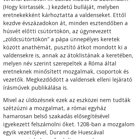
(Hogy kiirtassék…) kezdetű bulláját, melyben
eretnekekként kárhoztatta a valdenseket. Ettől
kezdve évszázadokon át, minden esztendőben a
húsvét előtti csütörtökön, az úgynevezett
„zöldcsütörtökön” a pápa ünnepélyes keretek
között anathémát, pusztító átkot mondott ki a
valdensekre is, annak az átoklistának a keretében,
melyen név szerint szerepeltek a Róma által
eretneknek minősített mozgalmak, csoportok és
vezetők. Megkezdődött a valdensek elleni lejárató
írásművek publikálása is.
Mivel az üldözésnek ezek az eszközei nem tudták
szétzúzni a mozgalmat, a római egyház
hamarosan belső szakadás elősegítésével
igyekezett felszámolni őket. 1208-ban a mozgalom
egyik vezetőjével, Durand de Huescával