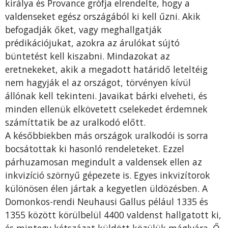
királya és Provance grófja elrendelte, hogy a
valdenseket egész országából ki kell űzni. Akik
befogadják őket, vagy meghallgatják
prédikációjukat, azokra az árulókat sújtó
büntetést kell kiszabni. Mindazokat az
eretnekeket, akik a megadott határidő leteltéig
nem hagyják el az országot, törvényen kívül
állónak kell tekinteni. Javaikat bárki elveheti, és
minden ellenük elkövetett cselekedet érdemnek
számíttatik be az uralkodó előtt.
A későbbiekben más országok uralkodói is sorra
bocsátottak ki hasonló rendeleteket. Ezzel
párhuzamosan megindult a valdensek ellen az
inkvizíció szörnyű gépezete is. Egyes inkvizítorok
különösen élen jártak a kegyetlen üldözésben. A
Domonkos-rendi Neuhausi Gallus pélául 1335 és
1355 között körülbelül 4400 valdenst hallgatott ki,
és mintegy kétszázat küldött közülük máglyára. Ő