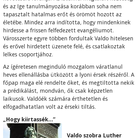
és az Ige tanulmányozása korábban soha nem
tapasztalt hatalmas erőt és örömöt hozott az
életébe. Mindez arra indította, hogy mindenkinek
hirdesse a frissen felfedezett evangéliumot.
Városszerte egyre többen fordultak Valdo hitelesen
és erővel hirdetett üzenete felé, és csatlakoztak
lelkes csoportjához.
Az ígéretesen meginduló mozgalom váratlanul
heves ellenállásba ütközött a lyoni érsek részéről. A
főpap maga elé rendelte őket, és megtiltotta nekik
a prédikálást, mondván, ők csak képzetlen
laikusok. Valdóék számára érthetetlen és
elfogadhatatlan volt az érseki tiltás.
„Hogy kiirtassék…”
Valdo szobra Luther