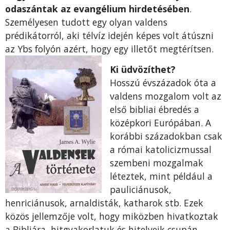
odaszántak az evangélium hirdetésében
.
Személyesen tudott egy olyan valdens
prédikátorról, aki télvíz idején képes volt átúszni
az Ybs folyón azért, hogy egy illetőt megtérítsen.
Ki üdvözíthet?
Hosszú évszázadok óta a
valdens mozgalom volt az
első bibliai ébredés a
középkori Európában. A
korábbi századokban csak
a római katolicizmussal
szembeni mozgalmak
léteztek, mint például a
pauliciánusok,
henriciánusok, arnaldisták, katharok stb. Ezek
közös jellemzője volt, hogy miközben hivatkoztak
a Bibliára, hitgyakorlatuk és hitelveik csupán