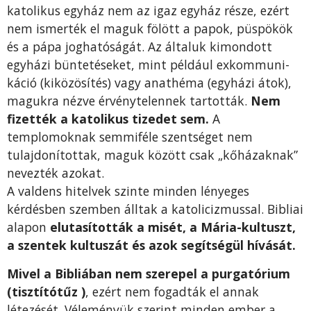
katolikus egyház nem az igaz egyház része, ezért
nem ismerték el maguk fölött a papok, püspökök
és a pápa joghatóságát. Az általuk kimondott
egyházi büntetéseket, mint például exkommuni­
káció (kiközösítés) vagy anathéma (egyházi átok),
magukra nézve érvény­telennek tartották.
Nem
fizették a ka­tolikus tizedet sem.
A
templomoknak semmiféle szentséget nem
tulajdonítottak, maguk között csak „kőházaknak”
nevezték azokat.
A valdens hitelvek szinte minden lényeges
kérdésben szemben álltak a katolicizmussal. Bibliai
alapon
elutasították a misét, a Mária-kultuszt,
a szentek kultuszát és azok segítségül hívását.
Mivel a Bibliában nem szerepel a purgatórium
(tisztítótűz )
, ezért nem fogadták el annak
létezését. Véleményük szerint minden ember a