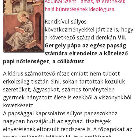
Aquinói Szent Tamás, az eretnekek
halálbüntetésének ideológusa.
Rendkívül súlyos
következményekkel járt az is, hogy
a következő század derekán
VII.
Gergely pápa az egész papság
számára elrendelte a kötelező
papi nőtlenséget, a cölibátust
.
A klérus számottevő része emiatt nem tudott
erkölcsileg tisztán élni, sokan tartottak közülük
szeretőket, ágyasokat, számos törvénytelen
gyermek hányatott élete is ezekből a viszonyokból
következett.
A papsággal kapcsolatos súlyos panaszokhoz
nagyban hozzájárult az egyházi tisztségek
elnyerésének eltorzult rendszere is. A főpapokat az