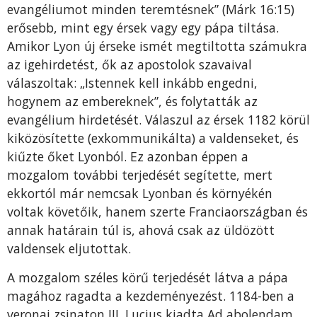
evangéliumot minden teremtésnek” (Márk 16:15)
erősebb, mint egy érsek vagy egy pápa tiltása.
Amikor Lyon új érseke ismét megtiltotta számukra
az igehirdetést, ők az apostolok szavaival
válaszoltak: „Istennek kell inkább engedni,
hogynem az embereknek”, és folytatták az
evangélium hirdetését. Válaszul az érsek 1182 körül
kiközösítette (exkommunikálta) a valdenseket, és
kiűzte őket Lyonból. Ez azonban éppen a
mozgalom további terjedését segítette, mert
ekkortól már nemcsak Lyonban és környékén
voltak követőik, hanem szerte Franciaországban és
annak határain túl is, ahová csak az üldözött
valdensek eljutottak.
A mozgalom széles körű terjedését látva a pápa
magához ragadta a kezdeményezést. 1184-ben a
veronai zsinaton III. Lucius kiadta Ad abolendam