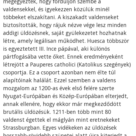
megegyeztek, hogy forduljon szembe a
valdensekkel, és igyekezzen közülük minél
többeket elszakítani. A kiszakadt valdenseket
biztosították, hogy rájuk nézve vége lesz minden
ad­digi üldözésnek, saját gyülekezetet hozhatnak
létre, amely legálisan működ­­het. Huesca többször
is egyeztetett III. Ince pápával, aki különös
pártfogásába vette őket. Ennek eredményeként
létrejött a Pauperes catholici (Katolikus szegények)
csoportja. Ez a csoport azonban nem élte túl
alapítóinak halálát. Ezzel szemben a valdens
mozgalom az 1200-as évek első felére szerte
Nyugat-Európában és Közép-Európában elterjedt,
annak ellenére, hogy ekkor már megkezdődött
brutális üldözésük. 1211-ben több mint 80
valdenst égettek el máglyán mint eretnekeket
Strassburgban. Egyes vidékeken az üldözések
hosszabb-rövidebb szünetei alatt újra kiterjedt a