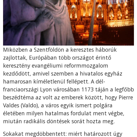
Miközben a Szentföldön a keresztes háborúk
zajlottak, Európában több országot érintő
keresztény evangéliumi reformmozgalom
kezdődött, amivel szemben a hivatalos egyház
hamarosan kíméletlenül fellépett. A dél-
franciaországi Lyon városában 1173 táján a legfőbb
beszédtéma az volt az emberek között, hogy Pierre
Valdes (Valdo), a város egyik ismert polgára
életében milyen hatalmas fordulat ment végbe,
miután radikális döntések sorát hozta meg.
Sokakat megdöbbentett: miért határozott úgy