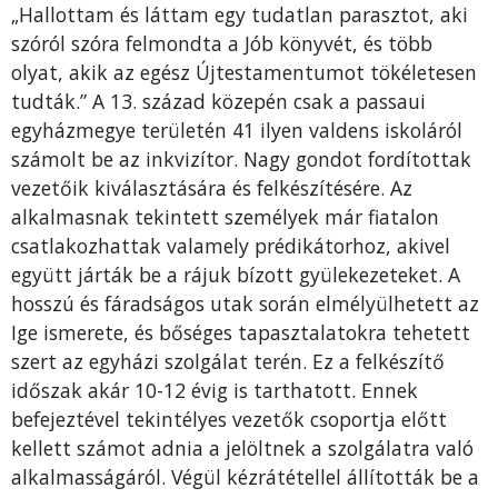
„Hallottam és láttam egy tudatlan parasztot, aki
szóról szóra felmondta a Jób könyvét, és több
olyat, akik az egész Újtestamentumot tökéletesen
tudták.” A 13. század közepén csak a passaui
egyházmegye területén 41 ilyen valdens iskoláról
számolt be az inkvizítor. Nagy gondot fordítottak
vezetőik kiválasztására és felkészítésére. Az
alkalmasnak tekintett személyek már fiatalon
csatlakozhattak valamely prédikátorhoz, akivel
együtt járták be a rájuk bízott gyülekezeteket. A
hosszú és fáradságos utak során elmélyülhetett az
Ige ismerete, és bőséges tapasztalatokra tehetett
szert az egyházi szolgálat terén. Ez a felkészítő
időszak akár 10-12 évig is tarthatott. Ennek
befejeztével tekintélyes vezetők csoportja előtt
kellett számot adnia a jelöltnek a szolgálatra való
alkalmasságáról. Végül kézrátétellel állították be a