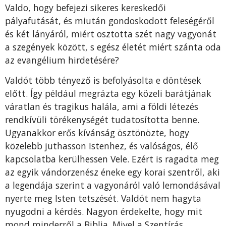
Valdo, hogy befejezi sikeres kereskedői
pályafutását, és miután gondoskodott feleségéről
és két lányáról, miért osztotta szét nagy vagyonát
a szegények között, s egész életét miért szánta oda
az evangélium hirdetésére?
Valdót több tényező is befolyásolta e döntések
előtt. Így például megrázta egy közeli barátjának
váratlan és tragikus halála, ami a földi létezés
rendkívüli törékenységét tudatosította benne.
Ugyanakkor erős kívánság ösztönözte, hogy
közelebb juthasson Istenhez, és valóságos, élő
kapcsolatba kerülhessen Vele. Ezért is ragadta meg
az egyik vándorzenész éneke egy korai szentről, aki
a legendája szerint a vagyonáról való lemondásával
nyerte meg Isten tetszését. Valdót nem hagyta
nyugodni a kérdés. Nagyon érdekelte, hogy mit
mond minderről a Biblia. Mivel a Szentírás