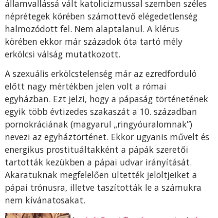
államvallássá vált katolicizmussal szemben széles
néprétegek körében számottevő elégedetlenség
halmozódott fel. Nem alaptalanul. A klérus
körében ekkor már századok óta tartó mély
erkölcsi válság mutatkozott.
A szexuális erkölcstelenség már az ezredforduló
előtt nagy mértékben jelen volt a római
egyházban. Ezt jelzi, hogy a pápaság történetének
egyik több évtizedes szakaszát a 10. században
pornokráciának (magyarul „ringyóuralomnak”)
nevezi az egyháztörténet. Ekkor ugyanis művelt és
energikus prostituáltakként a pápák szeretői
tartották kezükben a pápai udvar irányítását.
Akaratuknak megfelelően ültették jelöltjeiket a
pápai trónusra, illetve taszították le a számukra
nem kívánatosakat.