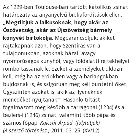
Az 1229-ben Toulouse-ban tartott katolikus zsinat
határozata az anyanyelvű bibliafordítások ellen:
„Megtiltjuk a laikusoknak, hogy akár az
Ószövetség, akár az Újszövetség bármely
könyvét birtokolja.
Megparancsoljuk: akiket
rajtakapnak azon, hogy Szentírás van a
tulajdonukban, azoknak házai, avagy
nyomorúságos kunyhói, vagy földalatti rejtekhelyei
romboltassanak le. Ezeket a személyeket üldözni
kell, még ha az erdőkben vagy a barlangokban
bujdosnak is, és szigorúan meg kell büntetni őket.
Úgyszintén azokat is, akik az ilyeneknek
menedéket nyújtanak.” Hasonló tiltást
fogalmazott meg később a tarragonai (1234) és a
beziers-i (1246) zsinat, valamint több pápa és
számos főpap.
Kulcsár Árpád (folytatjuk)
(A szerző történész.)
2011. 03. 25. (XV/12)