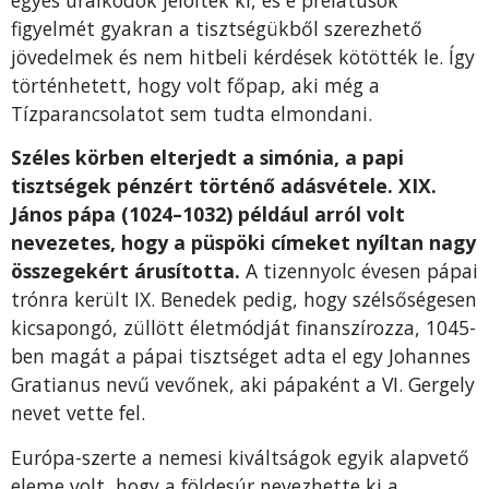
egyes uralkodók jelölték ki, és e prelátusok
figyelmét gyakran a tisztségükből szerezhető
jövedelmek és nem hitbeli kérdések kötötték le. Így
történhetett, hogy volt főpap, aki még a
Tízparancsolatot sem tudta elmondani.
Széles körben elterjedt a simónia, a papi
tisztségek pénzért történő adásvétele. XIX.
János pápa (1024–1032) például arról volt
nevezetes, hogy a püspöki címeket nyíltan nagy
összegekért árusította.
A tizennyolc évesen pápai
trónra került IX. Benedek pedig, hogy szélsőségesen
kicsapongó, züllött életmódját finanszírozza, 1045-
ben magát a pápai tisztséget adta el egy Johannes
Gratianus nevű vevőnek, aki pápaként a VI. Gergely
nevet vette fel.
Európa-szerte a nemesi kiváltságok egyik alapvető
eleme volt, hogy a földesúr nevezhette ki a