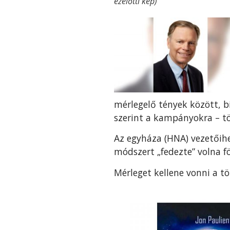
ezelőtti kép)
mérlegelő tények között, b
szerint a kampányokra – t
Az egyháza (HNA) vezetőihe
módszert „fedezte” volna f
Mérleget kellene vonni a t