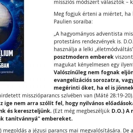
missziós módszert választók – kö
Meg fogjuk érteni a miértet, ha 
Paulien soraiba:
„A hagyományos adventista miss
protestáns rendezvények is. D.O
használja a lelki „életmódváltá
posztmodern emberek
viszont
magukat kényelmesen egy ilyenf
Valószínűleg nem fognak eljön
evangelizációs sorozatra, vag
megérinti őket, ha el is jönne
hirdetett misszióparancs szívében van (Máté 28:19-20).
az ige nem arra szólít fel, hogy nyilvános előadás
nk és kereszteljünk.
(Ezt még megbeszéljük
D.O.) A 
ünk tanítvánnyá” embereket.
 megoldás a jézusi parancs mai megvalósítására. De a