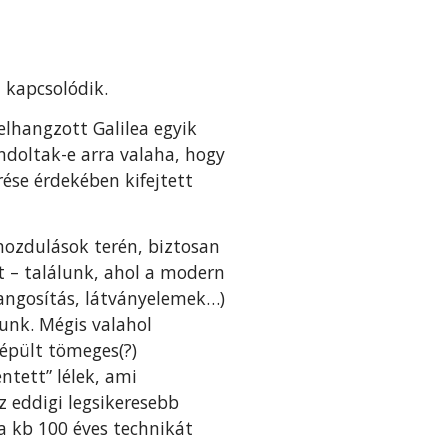
 kapcsolódik.
elhangzott Galilea egyik
ndoltak-e arra valaha, hogy
ése érdekében kifejtett
ozdulások terén, biztosan
t – találunk, ahol a modern
angosítás, látványelemek…)
unk. Mégis valahol
épült tömeges(?)
tett” lélek, ami
z eddigi legsikeresebb
a kb 100 éves technikát