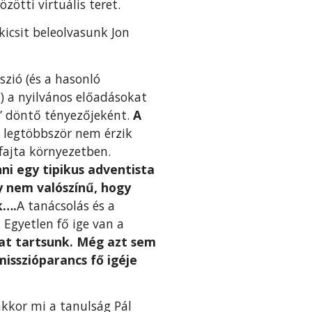
zötti virtuális teret.
kicsit beleolvasunk Jon
zió (és a hasonló
.) a nyilvános előadásokat
s” döntő tényezőjeként.
A
 legtöbbször nem érzik
ajta környezetben.
ni egy tipikus adventista
y nem valószínű, hogy
k….
A tanácsolás és a
 Egyetlen fő ige van a
okat tartsunk. Még azt sem
misszióparancs fő igéje
kkor mi a tanulság Pál