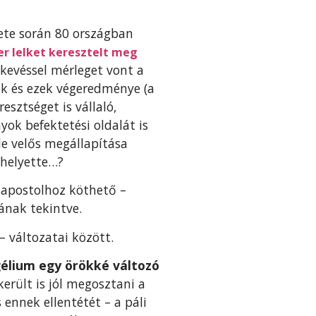
ete során 80 országban
er lelket keresztelt meg
kevéssel mérleget vont a
k és ezek végeredménye (a
esztséget is vállaló,
ok befektetési oldalát is
de velős megállapítása
 helyette…?
 apostolhoz köthető –
ának tekintve.
– változatai között.
élium egy örökké változó
ikerült is jól megosztani a
nnek ellentétét – a páli