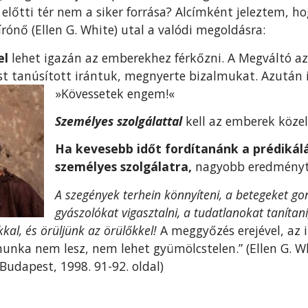
 előtti tér nem a siker forrása? Alcímként jeleztem, h
rónő (Ellen G. White) utal a valódi megoldásra:
el
lehet igazán az emberekhez férkőzni. A Megváltó az
st tanúsított irántuk, megnyerte bizalmukat. Azután í
»Kövessetek engem!«
Személyes szolgálattal
kell az emberek közel
Ha ke­vesebb időt fordítanánk a prédikálá
személyes szolgálatra,
nagyobb eredményt
A szegények terhein könnyíteni, a betegeket g
gyászolókat vigasztalni, a tudatlanokat tanítan
ókkal, és örüljünk az örülőkkel!
A meggyőzés erejével, az
munka nem lesz, nem lehet gyümölcstelen.” (Ellen G. W
udapest, 1998. 91-92. oldal)