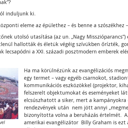
nak”?
ól induljunk ki.
központi eleme az épülethez – és benne a szószékhez –
őnek utolsó utasítása (az un. „Nagy Misszióparancs”) 
lenül hallották és életük végéig szívükben őrízték, go
k lecsapódni a XXI. századi posztmodern emberek elér
Ha ma körülnézünk az evangélizációs megm
egy termet – vagy egyéb csarnokot, stadion
kommunikációs eszközökkel (projektor, kih
felszerelt objektumokat és eseményeket lát
elcsúszhatott a siker, mert a kampányokra 
rendezvények után nem jött annyi „megmen
bizonyította volna a beruházás értelmét. A
amerikai evangélizátor Billy Graham is ezt 
vel