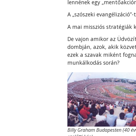
lennének egy „mentőakció
A „szószeki evangélizáció”-t
A mai missziós stratégiák 
De vajon amikor az Üdvözít
dombján, azok, akik közvet
ezek a szavak miként fogna
munkálkodás során?
Billy Graham Budapesten (40 év