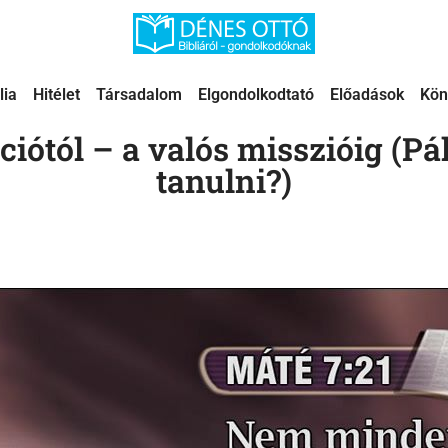
lia
Hitélet
Társadalom
Elgondolkodtató
Előadások
Kön
iótól – a valós misszióig (Pál
tanulni?)