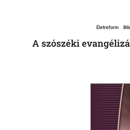
Életreform
Bib
A szószéki evangélizác