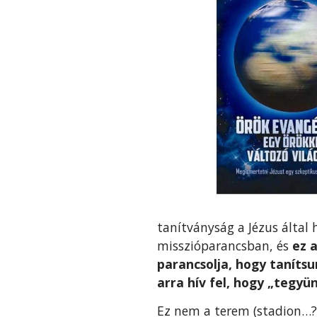
tanítványság a Jézus által 
misszióparancsban, és
ez 
parancsolja, hogy tanítsu
arra hív fel, hogy „tegy
Ez nem a terem (stadion…?)