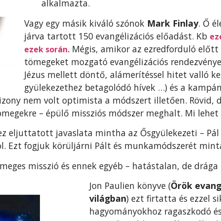
alkalmazta.
Vagy egy másik kiváló szónok
Mark Finlay
.
Ő él
járva tartott 150 evangélizációs előadást. Kb
ez
Mégis, amikor az ezredforduló előtt 
ezek során.
tömegeket mozgató evangélizációs rendezvénye
Jézus mellett döntő, alámerítéssel hitet valló ker
gyülekezethez betagolódó hívek …) és a kampány
izony nem volt optimista a módszert illetően. Rövid, 
ömegekre – épülő missziós módszer meghalt. Mi lehet
z eljuttatott javaslata mintha az Ősgyülekezeti – Pál
öl. Ezt fogjuk körüljárni Pált és munkamódszerét mint
ömeges misszió és ennek egyéb – hatástalan, de drága 
Jon Paulien könyve (
Örök evang
világban
) ezt firtatta és ezzel s
hagyományokhoz ragaszkodó és e