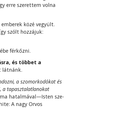
ogy erre szerettem volna
 emberek közé vegyült.
gy szólt hozzájuk:
ébe férkőzni.
sra, és többet a
 látnánk.
ondozni, a szomorkodókat és
i, a tapasztalatlanokat
 ima hatalmával—Isten sze­
hite: A nagy Orvos