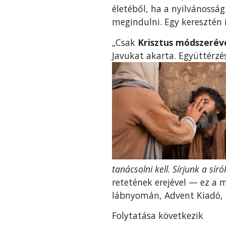
életéből, ha a nyilvánosság
megindulni. Egy keresztén í
„Csak
Krisztus módszerév
Javukat akarta. Együttérzé
tanácsolni kell. Sírjunk a sír
retetének erejével — ez a 
lábnyomán, Advent Kiadó, B
Folytatása következik