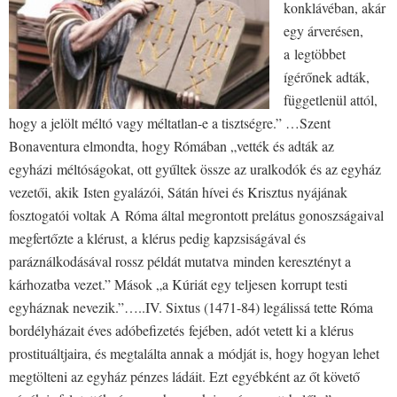
konklávéban, akár
egy árverésen,
a legtöbbet
ígérőnek adták,
függetlenül attól,
hogy a jelölt méltó vagy méltatlan-e a tisztségre.” …Szent
Bonaventura elmondta, hogy Rómában „vették és adták az
egyházi méltóságokat, ott gyűltek össze az uralkodók és az egyház
vezetői, akik Isten gyalázói, Sátán hívei és Krisztus nyájának
fosztogatói voltak A Róma által megrontott prelátus gonoszságaival
megfertőzte a klérust, a klérus pedig kapzsiságával és
paráználkodásával rossz példát mutatva minden keresztényt a
kárhozatba vezet.” Mások „a Kúriát egy teljesen korrupt testi
egyháznak nevezik.”…..IV. Sixtus (1471-84) legálissá tette Róma
bordélyházait éves adóbefizetés fejében, adót vetett ki a klérus
prostituáltjaira, és megtalálta annak a módját is, hogy hogyan lehet
megtölteni az egyház pénzes ládáit. Ezt egyébként az őt követő