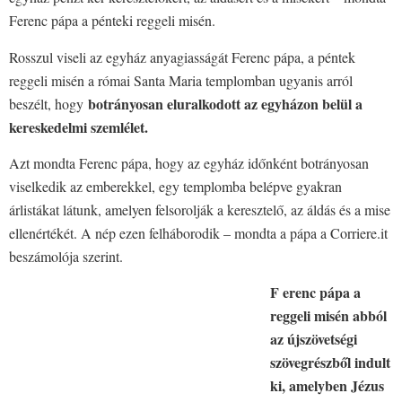
Ferenc pápa a pénteki reggeli misén.
Rosszul viseli az egyház anyagiasságát Ferenc pápa, a péntek
reggeli misén a római Santa Maria templomban ugyanis arról
botrányosan eluralkodott az egyházon belül a
beszélt, hogy
kereskedelmi szemlélet.
Azt mondta Ferenc pápa, hogy az egyház időnként botrányosan
viselkedik az emberekkel, egy templomba belépve gyakran
árlistákat látunk, amelyen felsorolják a keresztelő, az áldás és a mise
ellenértékét. A nép ezen felháborodik – mondta a pápa a Corriere.it
beszámolója szerint.
F
erenc pápa a
reggeli misén abból
az újszövetségi
szövegrészből indult
ki, amelyben Jézus