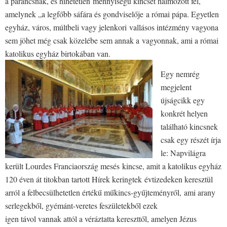
a parancsnak, és hihetetlen mennyiségű kincset halmozott fel,
amelynek „a legfőbb sáfára és gondviselője a római pápa. Egyetlen
egyház, város, múltbeli vagy jelenkori vallásos intézmény vagyona
sem jöhet még csak közelébe sem annak a vagyonnak, ami a római
katolikus egyház birtokában van.
Egy nemrég
megjelent
újságcikk egy
konkrét helyen
található kincsnek
csak egy részét írja
le: Napvilágra
került Lourdes Franciaország mesés kincse, amit a katolikus egyház
120 éven át titokban tartott Hírek keringtek évtizedeken keresztül
arról a felbecsülhetetlen értékű műkincs-gyűjteményről, ami arany
serlegekből, gyémánt-veretes feszületekből ezek
igen távol vannak attól a véráztatta kereszttől, amelyen Jézus