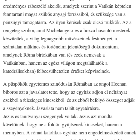
eredményes rábeszélő akciók, amelyek szerint a Vatikán képtelen
fenntartani magát szűkös anyagi forrásaiból, és szüksége van a
pénzügyi támogatásra. Az ilyen kérések csak olcsó trükkök. Az a
rengeteg szobor, amit Michelangelo és a hozzá hasonló mesterek
készítettek, a világ legnagyobb művészeinek festményei, a
számtalan műkincs és történelmi jelentőségű dokumentum,
amelynek Róma birtokában van (és ezek nemcsak a
Vatikánban, hanem az egész világon megtalálhatók a
katedrálisokban) felbecsülhetetlen értéket képviselnek.
A püspökök egyetemes szinódusán Rómában az angol Heenan
bíboros azt a javaslatot tette, hogy az egyház adjon el néhányat
ezekből a felesleges kincsekből, és az ebből befolyó összeget adják
a szegényeknek. Javaslata nem talált egyetértésre.
Jézus és tanítványai szegények voltak. Jézus azt mondta
követőinek, hogy ne a földön gyűjtsenek kincseket, hanem a
mennyben. A római katolikus egyház nem engedelmeskedett ennek