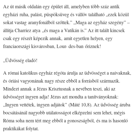
Az út másik oldalán egy épület áll, amelyben több száz antik
egyházi ruha, palást, püspöksüveg és vállöv található „ezek közül
sokat vastag aranyfonálból szőttek.” „Maga az egyház szegény” –
állítja Charriez atya „és maga a Vatikán is.” Az itt talált kincsek
csak egy részét képezik annak, amit egyetlen helyen, egy
franciaországi kisvárosban, Lour- des-ban őriznek!
„Üdvösség eladó!
A római katolikus egyház régóta árulja az üdvösséget a naivaknak,
és óriási vagyonának nagy része ebből a forrásból származik.
Mindezt annak a Jézus Krisztusnak a nevében teszi, aki az
üdvösséget ingyen adja! Jézus azt mondta a tanítványoknak:
„Ingyen vettétek, ingyen adjátok” (Máté 10,8). Az üdvösség áruba
bocsátásánál nagyobb utálatosságot elképzelni sem lehet, mégis
Róma soha nem tért meg ebből a gonoszságból, és ma is hasonló
praktikákat folytat.