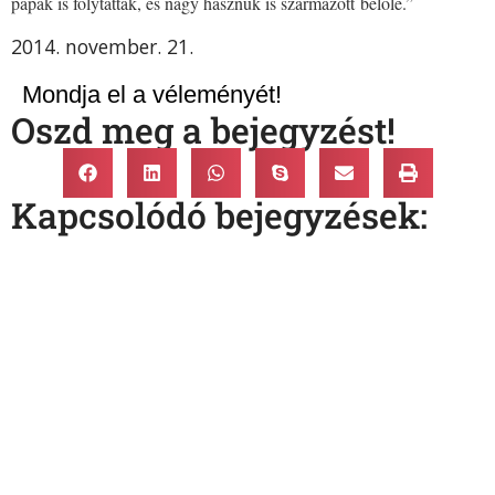
pápák is folytatták, és nagy hasznuk is származott belőle.”
2014. november. 21.
Mondja el a véleményét!
Oszd meg a bejegyzést!
Kapcsolódó bejegyzések: