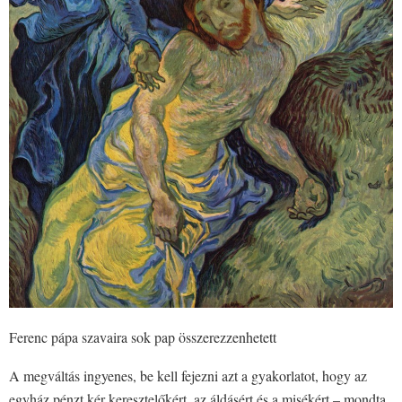
Ferenc pápa szavaira sok pap összerezzenhetett
A megváltás ingyenes, be kell fejezni azt a gyakorlatot, hogy az
egyház pénzt kér keresztelőkért, az áldásért és a misékért – mondta