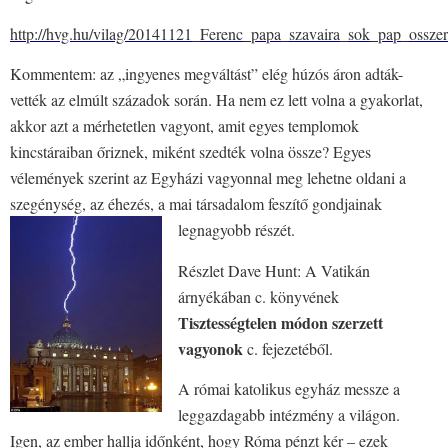
http://hvg.hu/vilag/20141121_Ferenc_papa_szavaira_sok_pap_ossze
Kommentem: az „ingyenes megváltást” elég húzós áron adták-
vették az elmúlt századok során. Ha nem ez lett volna a gyakorlat,
akkor azt a mérhetetlen vagyont, amit egyes templomok
kincstáraiban őriznek, miként szedték volna össze? Egyes
vélemények szerint az Egyházi vagyonnal meg lehetne oldani a
szegénység, az éhezés, a mai társadalom feszítő gondjainak
legnagyobb részét.
Részlet Dave Hunt: A Vatikán
árnyékában c. könyvének
Tisztességtelen módon szerzett
vagyonok
c. fejezetéből.
A római katolikus egyház messze a
leggazdagabb intézmény a világon.
Igen, az ember hallja időnként, hogy Róma pénzt kér – ezek