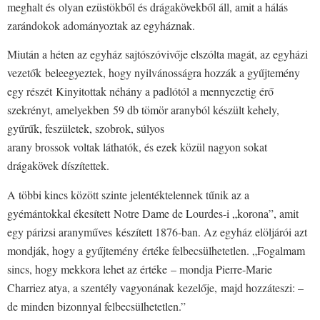
meghalt és olyan ezüstökből és drágakövekből áll, amit a hálás
zarándokok adományoztak az egyháznak.
Miután a héten az egyház sajtószóvivője elszólta magát, az egyházi
vezetők beleegyeztek, hogy nyilvánosságra hozzák a gyűjtemény
egy részét Kinyitottak néhány a padlótól a mennyezetig érő
szekrényt, amelyekben 59 db tömör aranyból készült kehely,
gyűrűk, feszületek, szobrok, súlyos
arany brossok voltak láthatók, és ezek közül nagyon sokat
drágakövek díszítettek.
A többi kincs között szinte jelentéktelennek tűnik az a
gyémántokkal ékesített Notre Dame de Lourdes-i „korona”, amit
egy párizsi aranyműves készített 1876-ban. Az egyház elöljárói azt
mondják, hogy a gyűjtemény értéke felbecsülhetetlen. „Fogalmam
sincs, hogy mekkora lehet az értéke – mondja Pierre-Marie
Charriez atya, a szentély vagyonának kezelője, majd hozzáteszi: –
de minden bizonnyal felbecsülhetetlen.”