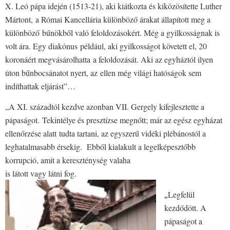
X. Leó pápa idején (1513-21), aki kiátkozta és kiközösítette Luther
Mártont, a Római Kancellária különböző árakat állapított meg a
különböző bűnökből való feloldozásokért. Még a gyilkosságnak is
volt ára. Egy diakónus például, aki gyilkosságot követett el, 20
koronáért megvásárolhatta a feloldozását. Aki az egyháztól ilyen
úton bűnbocsánatot nyert, az ellen még világi hatóságok sem
indíthattak eljárást”…
„A XI. századtól kezdve azonban VII. Gergely kifejlesztette a
pápaságot. Tekintélye és presztízse megnőtt; már az egész egyházat
ellenőrzése alatt tudta tartani, az egyszerű vidéki plébánostól a
leghatalmasabb érsekig. Ebből kialakult a legelképesztőbb
korrupció, amit a kereszténység valaha
is látott vagy látni fog.
„
Legfelül
kezdődött. A
pápaságot a