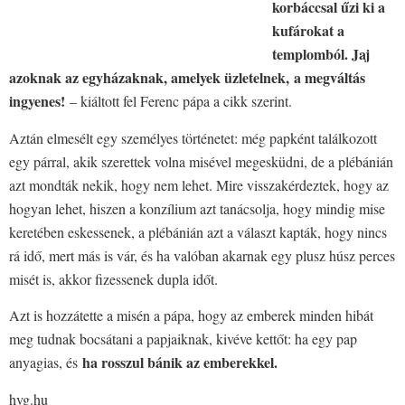
korbáccsal űzi ki a
kufárokat a
templomból. Jaj
azoknak az egyházaknak, amelyek üzletelnek,
a megváltás
ingyenes!
– kiáltott fel Ferenc pápa a cikk szerint.
Aztán elmesélt egy személyes történetet: még papként találkozott
egy párral, akik szerettek volna misével megesküdni, de a plébánián
azt mondták nekik, hogy nem lehet. Mire visszakérdeztek, hogy az
hogyan lehet, hiszen a konzílium azt tanácsolja, hogy mindig mise
keretében eskessenek, a plébánián azt a választ kapták, hogy nincs
rá idő, mert más is vár, és ha valóban akarnak egy plusz húsz perces
misét is, akkor fizessenek dupla időt.
Azt is hozzátette a misén a pápa, hogy az emberek minden hibát
meg tudnak bocsátani a papjaiknak, kivéve kettőt: ha egy pap
ha rosszul bánik az emberekkel.
anyagias, és
hvg.hu