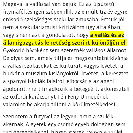
Magával a vallással van bajuk. Ez az újsütetű
fitymaféltés igen szépen illik az elmúlt tíz év egyre
erősödő szélsőséges szekularizmusába. Értsük jól,
nem a szekularizmust kritizálom úgy általában,
vagyis nem azt a gondolatot, hogy
a vallás és az
államigazgatás lehetőség szerint különüljön el.
Gyakorló hívőként sem szeretnék vallásos államot.
De olyat sem, amely tiltja és megszüntetni kívánja
a vallási szokásokat és kultúrát, vagyis levéteti a
burkát a muszlim kislányokról, levéteti a keresztet
a spanyol iskolák falairól, elbocsátja az angol
ápolónőt, mert imádkozik a betegéért, átkereszteli
az oxfordi karácsonyt Téli Fény Ünnepének,
valamint be akarja tiltani a körülmetélkedést.
Szerintem a fütyivel az legyen, amit a szülők
akarnak. A gyerek egy csomó egyéb dologban sem
tud önrendelkezni, hiszen gyerek, vagyis a szülei