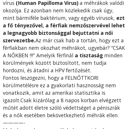
vírus
(Human Papilloma Virus)
a méhrákok valódi
okozója. Ez azonban nem közlekedik csak úgy,
mint bármiféle baktérium, vagy egyéb vírusok,
ezt
a fő tényezővel, a férfiak nemzőszervével lehet
a legnagyobb biztonsággal bejuttatni a női
szervezetbe.
Az már csak hab a tortán, hogy ezt a
férfiakban nem okozhat méhrákot, ugyebár? “CSAK
A NŐKBEN !!!” Amelyik férfinál
a tisztaság
minden
körülmények között biztosított, nem tudja
hordozni, és átadni a HPV fertőzését.
Fontos leszögezni, hogy a FELNŐTTKORI
körülmetélésre ez a gyakorlati hasznosság nem
vonatkozik, amit az amerikai statisztika is
igazolt.Csak kizárólag a 8 napos korban elvégzett
műtét adott életre szóló védettséget a péniszrák
és a nők esetében bekövetkezhető méhrák ellen.
————-