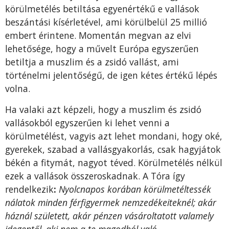
körülmetélés betiltása egyenértékű e vallások
beszántási kísérletével, ami körülbelül 25 millió
embert érintene. Momentán megvan az elvi
lehetősége, hogy a művelt Európa egyszerűen
betiltja a muszlim és a zsidó vallást, ami
történelmi jelentőségű, de igen kétes értékű lépés
volna.
Ha valaki azt képzeli, hogy a muszlim és zsidó
vallásokból egyszerűen ki lehet venni a
körülmetélést, vagyis azt lehet mondani, hogy oké,
gyerekek, szabad a vallásgyakorlás, csak hagyjátok
békén a fitymát, nagyot téved. Körülmetélés nélkül
ezek a vallások összeroskadnak. A Tóra így
rendelkezik
:
Nyolcnapos korában körülmetéltessék
nálatok minden férfigyermek nemzedékeiteknél; akár
háznál született, akár pénzen vásároltatott valamely
idegentől, aki nem a te magodból való.