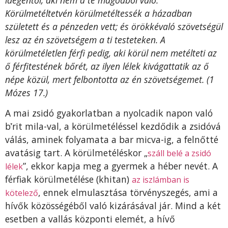
Körülmetéltetvén körülmetéltessék a házadban
született és a pénzeden vett; és örökkévaló szövetségül
lesz az én szövetségem a ti testeteken. A
körülmetéletlen férfi pedig, aki körül nem metélteti az
ő férfitestének bőrét, az ilyen lélek kivágattatik az ő
népe közül, mert felbontotta az én szövetségemet. (1
Mózes 17.)
A mai zsidó gyakorlatban a nyolcadik napon való
bֹ’rit mila-val, a körülmetéléssel kezdődik a zsidóvá
válás, aminek folyamata a bar micva-ig, a felnőtté
avatásig tart. A körülmetéléskor „
száll belé a zsidó
”, ekkor kapja meg a gyermek a héber nevét. A
lélek
férfiak körülmetélése (khitan)
az iszlámban is
,
ennek elmulasztása törvényszegés, ami a
kötelező
hívők közösségéből való kizárásával jár. Mind a két
esetben a vallás központi elemét, a hívő