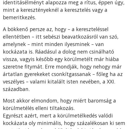
identitásélményt alapozza meg a rítus, éppen úgy,
mint a keresztényeknél a keresztelés vagy a
bemeritkezés.
A bökkenő persze az, hogy – a kereszteléssel
ellentétben – itt sebészi beavatkozásról van szó,
amelynek – mint minden ilyesminek – van
kockázata is. Ráadásul a dolog nem csinálható
vissza, vagyis később egy körülmetélt már hiába
szeretne fitymát. Erre mondják, hogy nehogy már
ártatlan gyerekeket csonkítgassanak – főleg ha az
veszélyes – valami kitalált isten nevében, a XXI.
században.
Most akkor elmondom, hogy miért baromság a
körülmetélés elleni tiltakozás.
Egyrészt azért, mert a körülmetélkedés valódi
kockázata oly minimális, hogy százalékosan ki sem