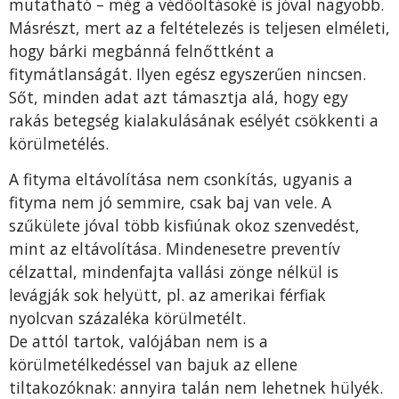
mutatható – még a védőoltásoké is jóval nagyobb.
Másrészt, mert az a feltételezés is teljesen elméleti,
hogy bárki megbánná felnőttként a
fitymátlanságát. Ilyen egész egyszerűen nincsen.
Sőt, minden adat azt támasztja alá, hogy egy
rakás betegség kialakulásának esélyét csökkenti a
körülmetélés.
A fityma eltávolítása nem csonkítás, ugyanis a
fityma nem jó semmire, csak baj van vele. A
szűkülete jóval több kisfiúnak okoz szenvedést,
mint az eltávolítása. Mindenesetre preventív
célzattal, mindenfajta vallási zönge nélkül is
levágják sok helyütt, pl. az amerikai férfiak
nyolcvan százaléka körülmetélt.
De attól tartok, valójában nem is a
körülmetélkedéssel van bajuk az ellene
tiltakozóknak: annyira talán nem lehetnek hülyék.