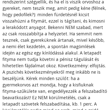
rendszerint szégyellik, és ha el is viszik orvoshoz a
gyereket, nem teszik meg, amit pedig kéne (félnek,
hogy pedofilek?): minden fürdetésnél kicsit
visszahúzni a fitymát, ezzel is tágítani, és kimosni
a lerakódott anyagot. Bekenni NEM szabad, mert
az csak rosszabbítja a helyzetet. Ha semmit nem
tesznek, csak gyereküknek ártanak, mivel később,
a nemi élet kezdetén, a spontán magömlések
idején az egész egy kínlódássá alakul. A letapadt
fityma nem tudja követni a pénisz tágulását és
hihetetlen fájdalmat okoz. Következmény: elfojtás.
A pszichés következményekről meg inkább ne is
beszéljünk. Kérek minden szülőt: ha a
gyermekorvos azt mondja, hogy a kisfiuknak
fityma-szűkülete van, engedélyezzék a felszabadító
beavatkozást! Ez NEM körülmetélés, csak a
letapadt szövetek felszabadítása, kb. 1 perc. A