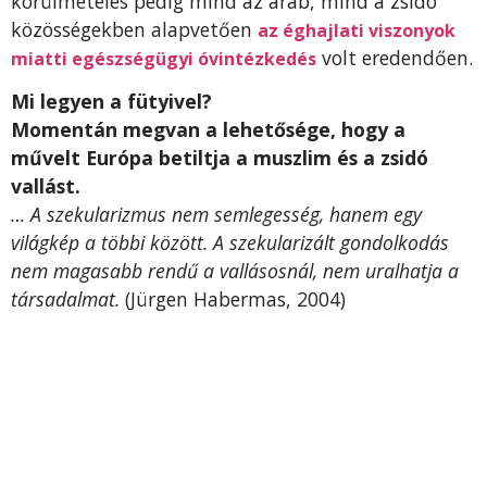
körülmetélés pedig mind az arab, mind a zsidó
közösségekben alapvetően
az éghajlati viszonyok
volt eredendően.
miatti egészségügyi óvintézkedés
Mi legyen a fütyivel?
Momentán megvan a lehetősége, hogy a
művelt Európa betiltja a muszlim és a zsidó
vallást.
… A szekularizmus nem semlegesség, hanem egy
világkép a többi között. A szekularizált gondolkodás
nem magasabb rendű a vallásosnál, nem uralhatja a
társadalmat.
(Jürgen Habermas, 2004)