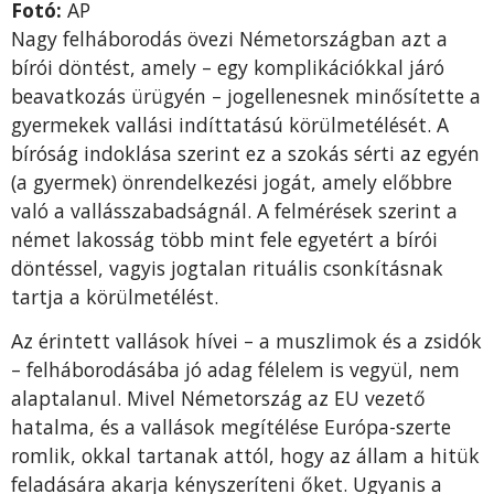
Fotó:
AP
Nagy felháborodás övezi Németországban azt a
bírói döntést, amely – egy komplikációkkal járó
beavatkozás ürügyén – jogellenesnek minősítette a
gyermekek vallási indíttatású körülmetélését. A
bíróság indoklása szerint ez a szokás sérti az egyén
(a gyermek) önrendelkezési jogát, amely előbbre
való a vallásszabadságnál. A felmérések szerint a
német lakosság több mint fele egyetért a bírói
döntéssel, vagyis jogtalan rituális csonkításnak
tartja a körülmetélést.
Az érintett vallások hívei – a muszlimok és a zsidók
– felháborodásába jó adag félelem is vegyül, nem
alaptalanul. Mivel Németország az EU vezető
hatalma, és a vallások megítélése Európa-szerte
romlik, okkal tartanak attól, hogy az állam a hitük
feladására akarja kényszeríteni őket. Ugyanis a