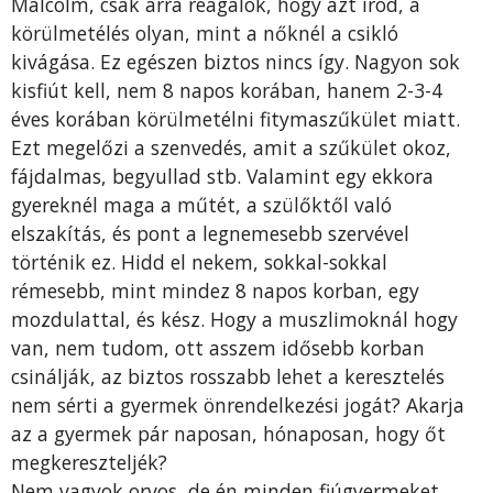
Malcolm, csak arra reagálok, hogy azt írod, a
körülmetélés olyan, mint a nőknél a csikló
kivágása. Ez egészen biztos nincs így. Nagyon sok
kisfiút kell, nem 8 napos korában, hanem 2-3-4
éves korában körülmetélni fitymaszűkület miatt.
Ezt megelőzi a szenvedés, amit a szűkület okoz,
fájdalmas, begyullad stb. Valamint egy ekkora
gyereknél maga a műtét, a szülőktől való
elszakítás, és pont a legnemesebb szervével
történik ez. Hidd el nekem, sokkal-sokkal
rémesebb, mint mindez 8 napos korban, egy
mozdulattal, és kész. Hogy a muszlimoknál hogy
van, nem tudom, ott asszem idősebb korban
csinálják, az biztos rosszabb lehet a keresztelés
nem sérti a gyermek önrendelkezési jogát? Akarja
az a gyermek pár naposan, hónaposan, hogy őt
megkereszteljék?
Nem vagyok orvos, de én minden fiúgyermeket