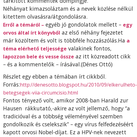
tarkított kommentek dömpingje.
Néhányat kimazsoláztam és a nevek közlése nélkül
kitettem olvasásra/átgondolásra.
egyéb jó gondolatok mellett –
Erről a témáról –
egy
az első néhány fejezetet
orvos által írt könyvből
már közöltem és volt is többféle hozzászólás.Ha
a
valakinek fontos,
téma elérhető teljessége
az itt közreadott cikk
lapozzon bele és vesse össze
– és a kommentelők – írásával.(Dénes Ottó)
Részlet egy ebben a témában írt cikkből.
Forrás:
http://denesotto.blogspot.hu/2010/09/elkerulheto-
betegsegek-viia-circumcisio.html
Fontos tényező volt, amikor 2008-ban Harald zur
Hausen rákkutató,-akire az volt jellemző, hogy “a
tradicióval és a többség véleményével szemben
gondolkozik és cselekszik” – egy vírus felfedezéséért
kapott orvosi Nobel-díjat. Ez a HPV-nek nevezett