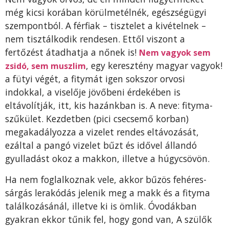
még kicsi korában körülmetélnék, egészségügyi
szempontból. A férfiak – tisztelet a kivételnek –
nem tisztálkodik rendesen. Ettől viszont a
fertőzést átadhatja a nőnek is!
Nem vagyok sem
, egy keresztény magyar vagyok!
zsidó, sem muszlim
a fütyi végét, a fitymát igen sokszor orvosi
indokkal, a viselője jövőbeni érdekében is
eltávolítják, itt, kis hazánkban is. A neve: fityma-
szűkület. Kezdetben (pici csecsemő korban)
megakadályozza a vizelet rendes eltávozását,
ezáltal a pangó vizelet bűzt és idővel állandó
gyulladást okoz a makkon, illetve a húgycsövön.
Ha nem foglalkoznak vele, akkor bűzös fehéres-
sárgás lerakódás jelenik meg a makk és a fityma
találkozásánál, illetve ki is ömlik. Óvodákban
gyakran ekkor tűnik fel, hogy gond van, A szülők