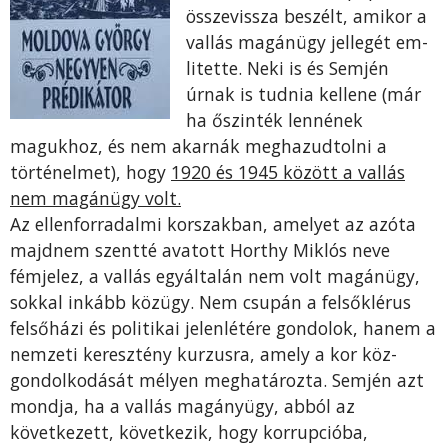
összevissza beszélt, amikor a
vallás magánügy jellegét em­
litette. Neki is és Semjén
úrnak is tud­nia kellene (már
ha őszinték lennének
magukhoz, és nem akarnák megha­zudtolni a
történelmet), hogy
1920 és 1945 között a vallás
nem magánügy volt.
Az ellenforradalmi korszakban, amelyet az azóta
majdnem szentté avatott Horthy Miklós neve
fémjelez, a vallás egyáltalán nem volt magánügy,
sokkal inkább közügy. Nem csupán a felsőklérus
felsőházi és politikai je­lenlétére gondolok, hanem a
nemzeti keresztény kurzusra, amely a kor köz­
gondolkodását mélyen meghatározta. Semjén azt
mondja, ha a vallás ma­gányügy, abból az
következett, következik, hogy korrupcióba,