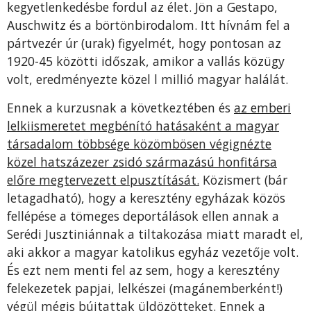
kegyetlen­kedésbe fordul az élet. Jön a Gesta­po,
Auschwitz és a börtönbirodalom. Itt hívnám fel a
pártvezér úr (urak) figyelmét, hogy pontosan az
1920-45 közötti időszak, amikor a vallás köz­ügy
volt, eredményezte közel l millió magyar halálát.
Ennek a kurzusnak a következtében és
az emberi
lelkiis­meretet megbénító hatásaként a ma­gyar
társadalom többsége közömbö­sen végignézte
közel hatszázezer zsi­dó származású honfitársa
előre meg­tervezett elpusztítását.
Közismert (bár
letagadható), hogy a keresztény egyházak közös
fellépése a tömeges deportálások ellen annak a
Serédi Jusztiniánnak a tiltakozása miatt maradt el,
aki akkor a magyar katolikus egyház vezetője volt.
És ezt nem menti fel az sem, hogy a keresztény
felekezetek papjai, lelkészei (magán­emberként!)
végül mégis bújtattak üldözötteket. Ennek a