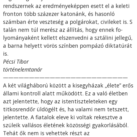
rendszernek az eredményeképpen esett el a keleti
fronton több százezer katonánk, és hasonló
számban érte veszteség a polgárokat, civileket is. S
talán nem túl merész az állítás, hogy ennek fo­
lyományaként kellett elszenvedni a sztálini jellegű,
a barna helyett vörös színben pompázó diktatúrát
is.
Pécsi Tibor
történelemtanár
————————————————————————
A két világháború között a kisegyházak „élete” erős
állami kontroll alatt működött. Ez a való életben
azt jelentette, hogy az istentiszteleteken egy
titkosrendőr üldögélt és, ha valami nem tetszett,
jelentette. A fiatalok eleve ki voltak rekesztve a
szüleik vallásos életének közösségi gyakorlásából.
Tehát ők nem is vehettek részt az