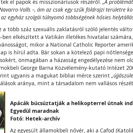
dtek el papok és misszionáriusok részéről.
„A problémát 
Navarro-Valls –, ám az csak egy szűk földrajzi területre k
 az egyház szolgái túlnyomó többségének hősies helytállás
z a több száz szexuális zaklatásról szóló jelentés vált
en elkészített a Vatikán illetékes hivatalai számára,
ánosságot, mikor a National Catholic Reporter amerik
lap is hírül adta. Bár sokan a kötelező papi nőtlenség
gásokért, önmagában a házasság engedélyezése nem ol
amokbeli George Barna Közvélemény-kutató Intézet 20
erint ugyanis a magukat bibliai mérce szerint
„újjászüle
álások aránya, mint a társadalom nem vallásos részé
Apácák búcsúztatják a helikopterrel útnak in
Egyedül maradnak
Fotó: Hetek-archív
Az egyesült államokbeli nővér, aki a Cafod (Katol