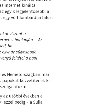
az internet kínálta
z egyik legjelentősebb, a
t egy volt lombardiai falusi
ukat viszont a
ternetes honlapján. – Az
eti, ha
az egyház súlyosbodó
vényű feltétel a papi
an és Németországban már
as papokat közvetítenek ki
szolgálatukat.
gy az utóbbi években a
 ezzel pedig – a Sulla