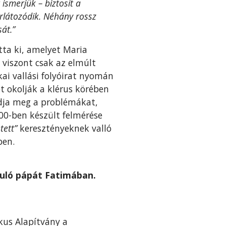
ismerjük – biztosít a
orlátozódik. Néhány rossz
át.”
otta ki, amelyet Maria
 viszont csak az elmúlt
ai vallási folyóirat nyomán
et okolják a klérus körében
dja meg a problémákat,
00-ben készült felmérése
tett”
keresztényeknek valló
ben.
duló pápát Fatimában.
ikus Alapítvány a