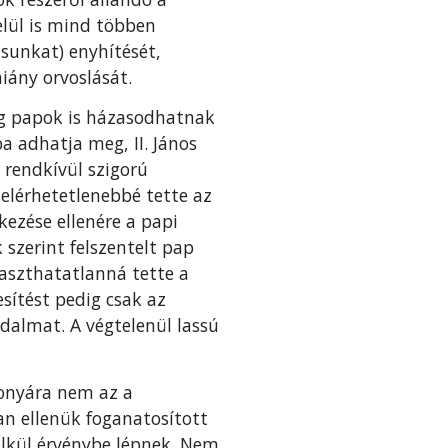
lül is mind többen
ásunkat) enyhítését,
iány orvoslását.
leg papok is házasodhatnak
a adhatja meg, II. János
 rendkívül szigorú
 elérhetetlenebbé tette az
kezése ellenére a papi
 szerint felszentelt pap
aszthatatlanná tette a
esítést pedig csak az
adalmat. A végtelenül lassú
zonyára nem az a
n ellenük foganatosított
élkül érvénybe lépnek. Nem