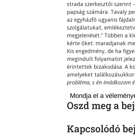
strada szerkesztői szerint
papság számára. Tavaly ped
az egyházfő ugyanis fájda
szolgálatukat, emlékeztetv
megjelenését.” Többen a kl
kérte őket: maradjanak m
Kis engedmény, de ha figye
megindult folyamatot jelez
érintettek bizakodása. A k
amelyeket találkozásukkor
probléma, s én imádkozom ér
Mondja el a véleményé
Oszd meg a bej
Kapcsolódó be