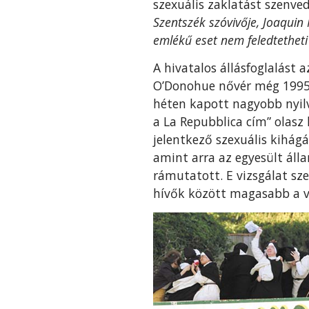
szexuális zaklatást szenve
Szentszék szóvivője, Joaquin 
emlékű eset nem feledtetheti
A hivatalos állásfoglalást a
O’Donohue nővér még 1995-b
héten kapott nagyobb nyilv
a La Repubblica cím” olasz 
jelentkező szexuális kihá
amint arra az egyesült áll
rámutatott. E vizsgálat sz
hívők között magasabb a v