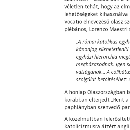
véletlen tehát, hogy az elm
lehetőségeket kihasználva 
Vocatio elnevezésű olasz sz
plébános, Lorenzo Maestri 
„A római katolikus egyh
kánonjog ellehetetlenít
egyházi hierarchia megt
megházasodnak. Igen sok
válságának… A cölibátus
szolgálat betöltéséhez:
A honlap Olaszországban 
korábban elterjedt „Rent a 
paphiányban szenvedő paró
A közelmúltban felerősítet
katolicizmusra áttért angl