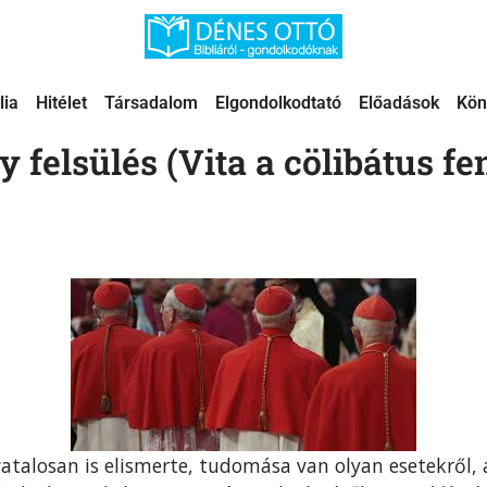
lia
Hitélet
Társadalom
Elgondolkodtató
Előadások
Kön
 felsülés (Vita a cölibátus fe
atalosan is elismerte, tudomása van olyan esetekről,