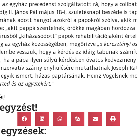
 – az egyház precedenst szolgáltatott rá, hogy a cölib
ig II. János Pál május 18-i, születésnapi beszéde is t
lmának adott hangot azokról a papokról szólva, akik 
e: „akit pappá szentelnek, örökké magában hordozza 
érusból „kiházasodott” papok rehabilitációjaként érte
eg az egyház közösségében, megőrizve
„a keresztényi ös
lembe vesszük, hogy a kérdés ez idáig tabunak számít
, ha a pápa ilyen súlyú kérdésben óvatos kedvezményt 
onzervatív szárny enyhülésére mutathatnak Joseph Ratz
 egyik ismert, házas paptársának, Heinz Vogelsnek m
ted és az ügyetekért.”
t!
egyzést!
jegyzések: