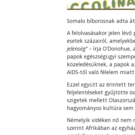
Somalo bíborosnak adta át 
A felolvasásakor jelen lév
esetek százairól, amelyek
jelenség”
– írja O’Donohue, 
papok egészségügyi szempon
közeledésüknek, a papok az
AIDS-től való félelem miatt
Ezzel együtt az érintett t
feljelentéseket gyűjtötte ö
szigetek mellett Olaszorszá
hagyományos kultúra sem k
Némelyik vidéken nő nem m
szerint Afrikában az egyház