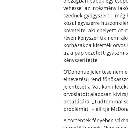
országban papok egy csopor
vehesse” az intézmény lakó
szednek gyógyszert – még h
közül egyszerre huszonkil
követelte, aki ehelyett őt 
révén kényszerítik nemi ak
kórházakba kísérték orvos 
az a pap vezetett gyászmis
kényszerítette.
O’Donohue jelentése nem e
elnevezésű rend főnökasszo
jelentését a Vatikán illeték
orvoslatot: alaposan kivizs
oktatására. „Tudtommal sem
problémát” – állítja McDon
A történtek fényében várha
sürgető hangok. Nem megle