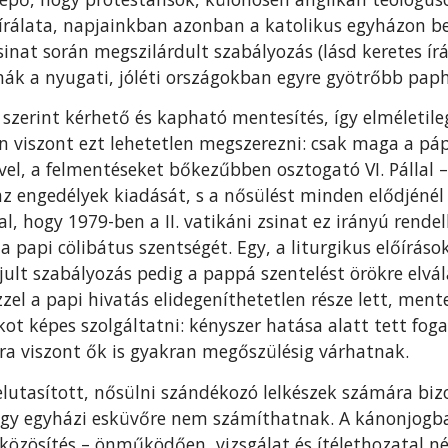
írálata, napjainkban azonban a katolikus egyházon be
inat során megszilárdult szabályozás (lásd keretes ír
ák a nyugati, jóléti országokban egyre gyötrőbb paph
g szerint kérhető és kapható mentesítés, így elméleti
n viszont ezt lehetetlen megszerezni: csak maga a páp
vel, a felmentéseket bőkezűbben osztogató VI. Pállal –
az engedélyek kiadását, s a nősülést minden elődjénél
, hogy 1979-ben a II. vatikáni zsinat ez irányú rendel
a papi cölibátus szentségét. Egy, a liturgikus előírások
lt szabályozás pedig a pappá szentelést örökre elvál
zzel a papi hivatás elidegeníthetetlen része lett, ment
kot képes szolgáltatni: kényszer hatása alatt tett fog
ra viszont ők is gyakran megőszülésig várhatnak.
lutasított, nősülni szándékozó lelkészek számára bi
hogy egyházi esküvőre nem számíthatnak. A kánonjogba
iközösítés – önműködően, vizsgálat és ítélethozatal n