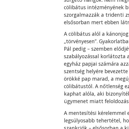
cölibátus intézményének b
szorgalmazzák a tridenti zs
elsősorban mert ebben látn
A cölibátus alól a kánonjo
„törvényesen”. Gyakorlatba
Pál pedig – szemben elődjé
szabályozással korlátozta 
egyház papjai számára azzal
szentség helyére bevezette 
örökké pap marad, a megúju
cölibátustól. A nőtlenség e
kaphat alóla, aki bizonyíté
ügymenet miatt feloldozás
A mentesítési kérelemmel e
legsúlyosabb tehertétel, 
szankciók – elsősorban a k