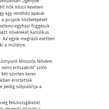
zexuálisan „igénybe
ált nők közül kevesen
ogy egy rendház apácái
ő a püspök közbelépését
szellemi-egyházi függésük
sett nővéreket katolikus
t. Az egyik megrázó esetben
aki a műtétre
szonyunk Missziós Nővérei
 nemi erőszakról” szóló
n két szinten keres
okban érintettek
 pedig súlyosbítja a
ség felülvizsgálatát
k részéről állandó a