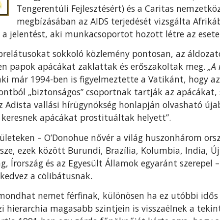
Tengerentúli Fejlesztésért) és a Caritas nemzetkö
megbízásában az AIDS terjedését vizsgálta Afriká
a jelentést, aki munkacsoportot hozott létre az esetek
ő prelátusokat sokkoló közlemény pontosan, az áldozat
ben papok apácákat zaklattak és erőszakoltak meg.
„A 
aki már 1994-ben is figyelmeztette a Vatikánt, hogy az
tból „biztonságos” csoportnak tartják az apácákat, 
 Adista vallási hírügynökség honlapján olvasható újabb
 keresnek apácákat prostituáltak helyett”.
erületeken – O’Donohue nővér a világ huszonhárom or
ssze, ezek között Burundi, Brazília, Kolumbia, India, 
g, Írország és az Egyesült Államok egyaránt szerepel 
edvez a cölibátusnak.
ondhat nemet férfinak, különösen ha ez utóbbi idős 
i hierarchia magasabb szintjein is visszaélnek a tekin