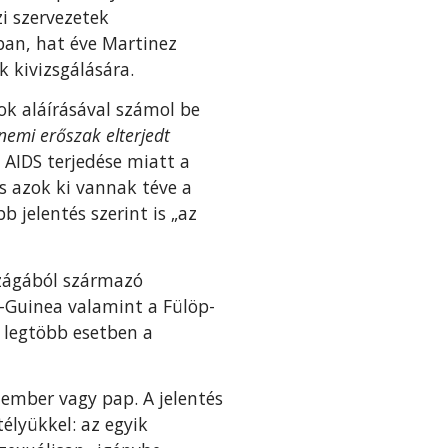
zi szervezetek
ban, hat éve Martinez
 kivizsgálására.
ok aláírásával számol be
nemi erőszak elterjedt
 AIDS terjedése miatt a
s azok ki vannak téve a
 jelentés szerint is „az
szágából származó
Új-Guinea valamint a Fülöp-
– legtöbb esetben a
ember vagy pap. A jelentés
télyükkel: az egyik