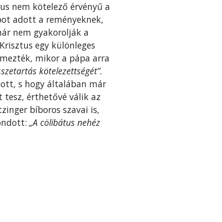
átus nem kötelező érvényű a
ápot adott a reményeknek,
már nem gyakorolják a
Krisztus egy különleges
lmezték, mikor a pápa arra
szetartás kötelezettségét”.
ott, s hogy általában már
tesz, érthetővé válik az
inger bíboros szavai is,
ondott:
„A cölibátus nehéz