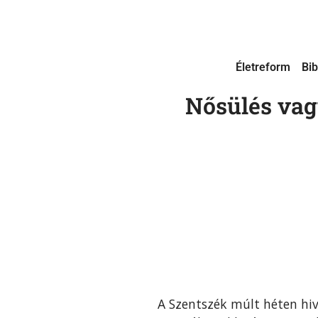
Életreform
Bib
Nősülés vagy
A Szentszék múlt héten hiv