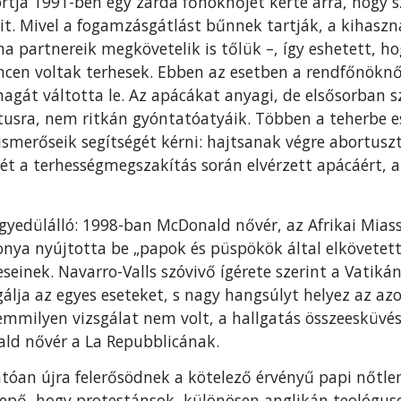
tja 1991-ben egy zárda főnöknőjét kérte arra, hogy s
it. Mivel a fogamzásgátlást bűnnek tartják, a kihaszn
a partnereik megkövetelik is tőlük –, így eshetett, h
encen voltak terhesek. Ebben az esetben a rendfőnökn
magát váltotta le. Az apácákat anyagi, de elsősorban 
tusra, nem ritkán gyóntatóatyáik. Többen a teherbe e
ismerőseik segítségét kérni: hajtsanak végre abortusz
ét a terhességmegszakítás során elvérzett apácáért, 
gyedülálló: 1998-ban McDonald nővér, az Afrikai Mias
nya nyújtotta be „papok és püspökök által elkövetett
eseinek. Navarro-Valls szóvivő ígérete szerint a Vatiká
gálja az egyes eseteket, s nagy hangsúlyt helyez az az
milyen vizsgálat nem volt, a hallgatás összeesküvése
ald nővér a La Repubblicának.
tóan újra felerősödnek a kötelező érvényű papi nőtlen
pő, hogy protestánsok, különösen anglikán teológuso