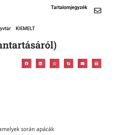
Tartalomjegyzék
yvtár
KIEMELT
nntartásáról)
 amelyek során apácák