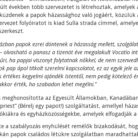
últ években több szervezetet is létrehoztak, amelyek 
küzdenek a papok házassághoz való jogáért, közülük a
ervezet folyóiratot is kiad Sulla strada címmel, amelye
szerkeszt.
ázban papok ezrei döntenek a házasság mellett, szolgálat
i – olvasható a panasz a tizenöt éve megalakult Vocatio in
űri, ha papjai viszonyt folytatnak nőkkel, de nem szenvedh
 pap ápol titkolt szerelmi kapcsolatot, ez az egyik jele 
 értékes kegyelmi ajándék Istentől, nem pedig kötelező ér
 akkor érték, ha szabadon lehet megélni.”
is meghonosította az Egyesült Államokban, Kanadáb
priest” (Bérelj egy papot!) szolgáltatást, amellyel ház
kiákra és egyházközösségekbe, amelyek elfogadják a 
te a szabályozás enyhülését remélők bizakodását, ho
ikán papok családos létükre szolgálatban maradhattak,