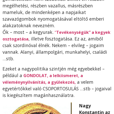
megélhetési, részben vazallus, másrészben
mameluk, de mindenképen a napjaikat
szavazógombok nyomogatásával eltöltő emberi
alakzatoknak nevezném.
Ők – most – a kegyurak.
“
Tevékenységük” a kegyek
, illetve fosztogatása. Ez az, amiből
osztogatása
csak szordinóval élnék. Nekem – elvileg – jogaim
vannak. Alanyi, állampolgári, munkahelyi, családi
…stb.
Ezeket a nagypolitika szintjén még egyebekkel –
például a
GONDOLAT, a lelkiismeret, a
a velem
véleménynyilvánítás, a gyülekezés,
egyetértőkkel való CSOPORTOSULÁS …stb – jogaival
is kiegészítem magánhasználatra.
Nagy
Konstantin az