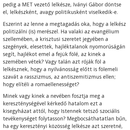
pedig a MET vezető lelkésze, Iványi Gábor döntse
el, lelkészként, avagy politikusként viselkedik-e.
Eszerint az lenne a megtagadás oka, hogy a lelkész
politizálni (is) merészel. Ha valaki az evangélium
szellemében, a krisztusi szeretet jegyében a
szegények, elesettek, hajléktalanok nyomorúságán
segít, hajlékot emel a fejük fölé, az kinek a
szemében vétek? Vagy talán azt róják föl a
lelkésznek, hogy a nyilvánosság előtt is fölemeli
szavát a rasszizmus, az antiszemitizmus ellen;
hogy elítéli a romaellenességet?
Minek vagy kinek a nevében fosztja meg a
kereszténységével kérkedő hatalom ezt a
kisegyházat attól, hogy Istennek tetsző szociális
tevékenységet folytasson? Megbocsáthatatlan bűn,
ha egy keresztényi közösség lelkésze azt szeretné,