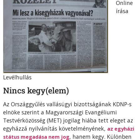
Online
írása
Levélhullás
Nincs kegy(elem)
Az Országgyűlés vallásügyi bizottságának KDNP-s
elnöke szerint a Magyarországi Evangéliumi
Testvérközösség (MET) jogilag hiába tett eleget az
egyházzá nyilvánítás követelményének,
az egyházi
, hanem kegy. Különben
státus megadása nem jog