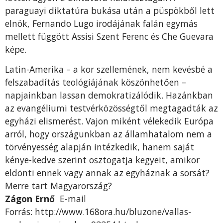
paraguayi diktatúra bukása után a püspökből lett
elnök, Fernando Lugo irodájának falán egymás
mellett függött Assisi Szent Ferenc és Che Guevara
képe.
Latin-Amerika – a kor szellemének, nem kevésbé a
felszabadítás teológiájának köszönhetően –
napjainkban lassan demokratizálódik. Hazánkban
az evangéliumi testvérközösségtől megtagadták az
egyházi elismerést. Vajon miként vélekedik Európa
arról, hogy országunkban az államhatalom nem a
törvényesség alapján intézkedik, hanem saját
kénye-kedve szerint osztogatja kegyeit, amikor
eldönti ennek vagy annak az egyháznak a sorsát?
Merre tart Magyarország?
Zágon Ernő
E-mail
Forrás: http://www.168ora.hu/bluzone/vallas-