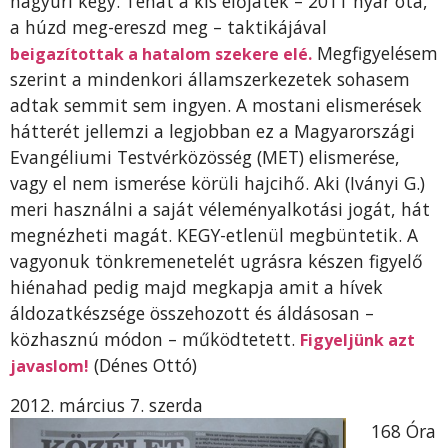
nagyúri kegy. Tehát a kis előjáték – 2011 nyár óta,
a húzd meg-ereszd meg – taktikájával
Megfigyelésem
beigazítottak a hatalom szekere elé.
szerint a mindenkori államszerkezetek sohasem
adtak semmit sem ingyen. A mostani elismerések
hátterét jellemzi a legjobban ez a Magyarországi
Evangéliumi Testvérközösség (MET) elismerése,
vagy el nem ismerése körüli hajcihő. Aki (Iványi G.)
meri használni a saját véleményalkotási jogát, hát
megnézheti magát. KEGY-etlenül megbüntetik. A
vagyonuk tönkremenetelét ugrásra készen figyelő
hiénahad pedig majd megkapja amit a hívek
áldozatkészsége összehozott és áldásosan –
közhasznú módon – működtetett.
Figyeljünk azt
(Dénes Ottó)
javaslom!
2012. március 7. szerda
168 Óra