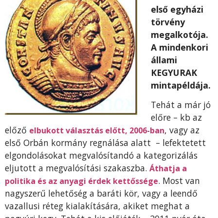
első egyházi
törvény
megalkotója.
A mindenkori
állami
KEGYURAK
mintapéldája.
Tehát a már jó
előre – kb az
előző
, vagy az
elbukott választás előtt, 2006-ban
első Orbán kormány regnálása alatt – lefektetett
elgondolásokat megvalósítandó a kategorizálás
eljutott a megvalósítási szakaszba.
Áthatja a
. Most van
politika és az anyagi érdek kettőssége
nagyszerű lehetőség a baráti kör, vagy a leendő
vazallusi réteg kialakítására, akiket meghat a