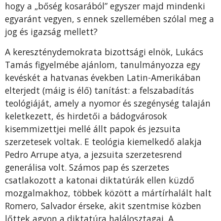
hogy a „bőség kosarából” egyszer majd mindenki
egyaránt vegyen, s ennek szellemében szólal meg a
jog és igazság mellett?
A kereszténydemokrata bizottsági elnök, Lukács
Tamás figyelmébe ajánlom, tanulmányozza egy
kevéskét a hatvanas években Latin-Amerikában
elterjedt (máig is élő) tanítást: a felszabadítás
teológiáját, amely a nyomor és szegénység talaján
keletkezett, és hirdetői a bádogvárosok
kisemmizettjei mellé állt papok és jezsuita
szerzetesek voltak. E teológia kiemelkedő alakja
Pedro Arrupe atya, a jezsuita szerzetesrend
generálisa volt. Számos pap és szerzetes
csatlakozott a katonai diktatúrák ellen küzdő
mozgalmakhoz, többek között a mártírhalált halt
Romero, Salvador érseke, akit szentmise közben
lőttek agyon a diktatúra halálosztagai. A