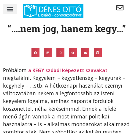
“….nem jog, hanem kegy…”
Próbálom
a KEGY szóból képezett szavakat
megtalálni. Kegyelem – kegyetlenség – kegyurak –
kegyhely – …stb. A hétköznapi használat ezernyi
változatában nekem a legfontosabb az isteni
kegyelem fogalma, amihez naponta fordulok
köszönettel, néha kéréseimmel. Ennek a lefelé
menő ágán vannak a most immár politikai
használatra – is – alkalmas mondatokat alkalmazó
gombfocisták. Nem szóbotlás: akiket én részben