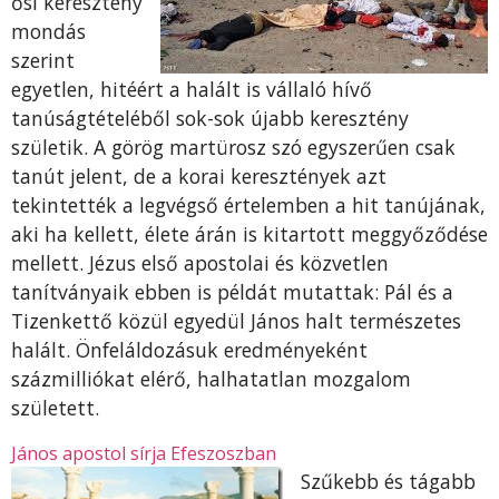
ősi keresztény
mondás
szerint
egyetlen, hitéért a halált is vállaló hívő
tanúságtételéből sok-sok újabb keresztény
születik. A görög martürosz szó egyszerűen csak
tanút jelent, de a korai keresztények azt
tekintették a legvégső értelemben a hit tanújának,
aki ha kellett, élete árán is kitartott meggyőződése
mellett. Jézus első apostolai és közvetlen
tanítványaik ebben is példát mutattak: Pál és a
Tizenkettő közül egyedül János halt természetes
halált. Önfeláldozásuk eredményeként
százmilliókat elérő, halhatatlan mozgalom
született.
János apostol sírja Efeszoszban
Szűkebb és tágabb