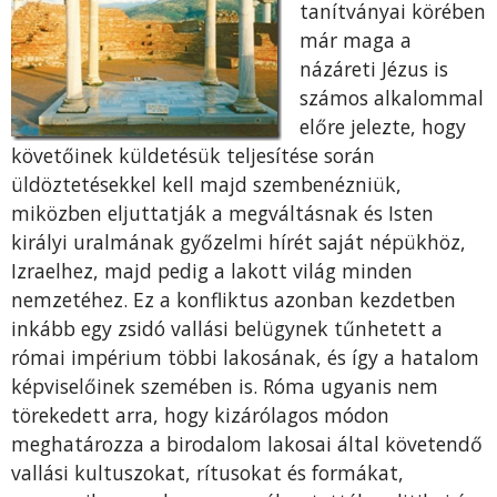
tanítványai körében
már maga a
názáreti Jézus is
számos alkalommal
előre jelezte, hogy
követőinek küldetésük teljesítése során
üldöztetésekkel kell majd szembenézniük,
miközben eljuttatják a megváltásnak és Isten
királyi uralmának győzelmi hírét saját népükhöz,
Izraelhez, majd pedig a lakott világ minden
nemzetéhez. Ez a konfliktus azonban kezdetben
inkább egy zsidó vallási belügynek tűnhetett a
római impérium többi lakosának, és így a hatalom
képviselőinek szemében is. Róma ugyanis nem
törekedett arra, hogy kizárólagos módon
meghatározza a birodalom lakosai által követendő
vallási kultuszokat, rítusokat és formákat,