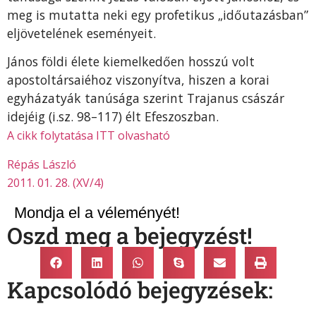
meg is mutatta neki egy profetikus „időutazásban”
eljövetelének eseményeit.
János földi élete kiemelkedően hosszú volt
apostoltársaiéhoz viszonyítva, hiszen a korai
egyházatyák tanúsága szerint Trajanus császár
idejéig (i.sz. 98–117) élt Efeszoszban.
A cikk folytatása ITT olvasható
Répás László
2011. 01. 28. (XV/4)
Mondja el a véleményét!
Oszd meg a bejegyzést!
Kapcsolódó bejegyzések: