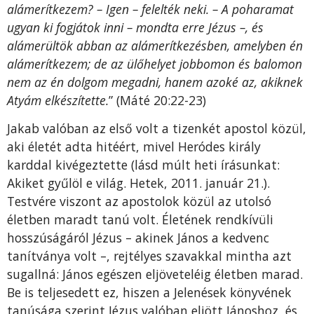
alámerítkezem? – Igen – felelték neki. – A poharamat
ugyan ki fogjátok inni – mondta erre Jézus –, és
alámerültök abban az alámerítkezésben, amelyben én
alámerítkezem; de az ülőhelyet jobbomon és balomon
nem az én dolgom megadni, hanem azoké az, akiknek
Atyám elkészítette.
” (Máté 20:22-23)
Jakab valóban az első volt a tizenkét apostol közül,
aki életét adta hitéért, mivel Heródes király
karddal kivégeztette (lásd múlt heti írásunkat:
Akiket gyűlöl e világ. Hetek, 2011. január 21.).
Testvére viszont az apostolok közül az utolsó
életben maradt tanú volt. Életének rendkívüli
hosszúságáról Jézus – akinek János a kedvenc
tanítványa volt –, rejtélyes szavakkal mintha azt
sugallná: János egészen eljöveteléig életben marad.
Be is teljesedett ez, hiszen a Jelenések könyvének
tanúsága szerint Jézus valóban eljött Jánoshoz, és