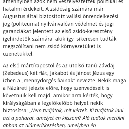
amennyiben azok nem veszélyeztették politikai és
hatalmi érdekeit. A zsidóság számára már
Augustus által biztosított vallási önrendelkezési
jog (politeuma) nyilvánvalóan védelmet és jogi
garanciákat jelentett az első zsidó-keresztény
igehirdetők számára, akik így sikeresen tudták
megszólítani nem zsidó környezetüket is
üzenetükkel.
Az első mártírapostol és az utolsó tanú Závdáj
(Zebedeus) két fiát, Jakabot és Jánost Jézus egy
ízben a „mennydörgés fiainak” nevezte. Nekik maga
a Názáreti jelezte előre, hogy szenvedéseit is
követniük kell majd, amikor arra kérték, hogy
királyságában a legelőkelőbb helyet nekik
biztosítsa:
„Nem tudjátok, mit kértek. Ki tudjátok inni
azt a poharat, amelyet én kiiszom? Alá tudtok merülni
abban az alámerítkezésben, amelyben én