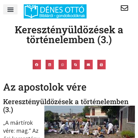
Keresztényüldözések a
történelemben (3.)
Az apostolok vére
Keresztényüldözések a történelemben
(3.)
„A mártírok
vére: mag.” Az