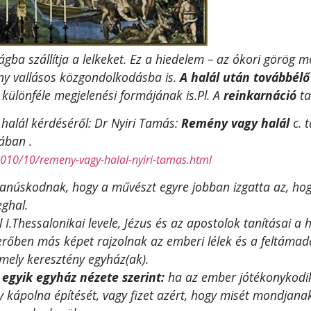
lágba szállítja a lelkeket. Ez a hiedelem – az ókori görög
ány vallásos közgondolkodásba is.
A halál után továbbélő
s különféle megjelenési formájának is.Pl. A
reinkarnáció
ta
 halál kérdéséről: Dr Nyiri Tamás:
Remény vagy halál
c. 
ában .
2010/10/remeny-vagy-halal-nyiri-tamas.html
 tanúskodnak, hogy a művészt egyre jobban izgatta az, hogy
ghal.
l I.Thessalonikai levele, Jézus és az apostolok tanításai a 
rőben más képet rajzolnak az emberi lélek és a feltámadás
mely keresztény egyház(ak).
 egyik egyház nézete szerint:
ha az ember jótékonykodi
y kápolna építését, vagy fizet azért, hogy misét mondjanak