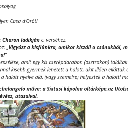
mosolyog
lyen Casa d’Orót!
:
Charon ladikján
c. verséhez.
z: „
Vigyázz a kisfiúnkra, amikor kiszáll a csónakból
ta!
”
beszélése, amit egy kis cserépdarabon (osztrakon) találtak 
nál kisebb gyermek lehetett a halott, akit illően elláttak a
a halott nyelve alá, (vagy szemeire) helyeztek a halotti m
chelangelo műve: a Sixtusi kápolna oltárképe,az Utolsó
évész, utasaival.