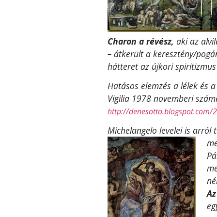
Charon a révész,
aki az alvi
– átkerült a keresztény/pog
hátteret az újkori spiritizmu
Hatásos elemzés a lélek és a
Vigilia 1978 novemberi szám
http://denesotto.blogspot.com/
Michelangelo levelei is arról
me
Pá
me
né
Az
eg