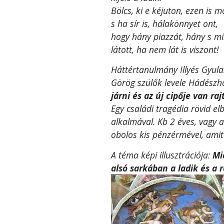
Bölcs, ki e kéjuton, ezen is 
s ha sír is, hálakönnyet ont,
hogy hány piazzát, hány s mi
látott, ha nem lát is viszont!
Háttértanulmány Illyés Gyula
Görög szülők levele Hádészho
járni és az új cipője van raj
Egy családi tragédia rövid el
alkalmával. Kb 2 éves, vagy an
obolos kis pénzérmével, amit 
A téma képi illusztrációja:
Mi
alsó sarkában a ladik és a r