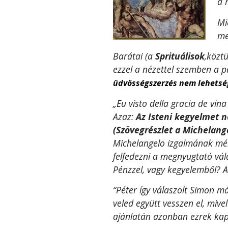
a 
Mi
me
Barátai (a
Sprituálisok
,közt
ezzel a nézettel szemben a pá
üdvösségszerzés nem lehetsé
„Eu visto della gracia de vin
Azaz:
Az Isteni kegyelmet 
(Szövegrészlet a Michelange
Michelangelo izgalmának mél
felfedezni a megnyugtató vál
Pénzzel, vagy kegyelemből? A
“Péter így válaszolt Simon m
veled együtt vesszen el, miv
ajánlatán azonban ezrek kap