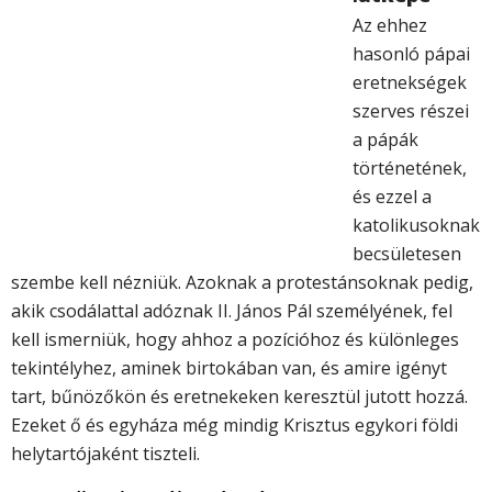
Az ehhez
hasonló pápai
eretnekségek
szerves részei
a pápák
történetének,
és ezzel a
katolikusoknak
becsületesen
szembe kell nézniük. Azoknak a protestánsoknak pedig,
akik csodálattal adóznak II. János Pál személyének, fel
kell ismerniük, hogy ahhoz a pozícióhoz és különleges
tekintélyhez, aminek birtokában van, és amire igényt
tart, bűnözőkön és eretnekeken keresztül jutott hozzá.
Ezeket ő és egyháza még mindig Krisztus egykori földi
helytartójaként tiszteli.