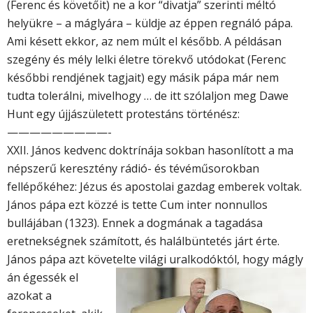
(Ferenc és követőit) ne a kor “divatja” szerinti méltó
helyükre – a máglyára – küldje az éppen regnáló pápa.
Ami késett ekkor, az nem múlt el később. A példásan
szegény és mély lelki életre törekvő utódokat (Ferenc
későbbi rendjének tagjait) egy másik pápa már nem
tudta tolerálni, mivelhogy … de itt szólaljon meg Dawe
Hunt egy újjászületett protestáns történész:
—————————-
XXII. János kedvenc doktrínája sokban hasonlított a ma
népszerű keresztény rádió- és tévéműsorokban
fellépőkéhez: Jézus és apostolai gazdag emberek voltak.
János pápa ezt közzé is tette Cum inter nonnullos
bullájában (1323). Ennek a dogmának a tagadása
eretnekségnek számított, és halálbüntetés járt érte.
János pápa azt követelte világi uralkodóktól, hogy mágly
án égessék el
azokat a