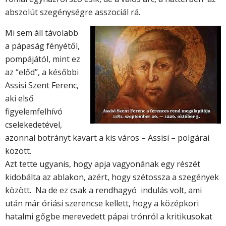
abszolút szegénységre asszociál rá.
Mi sem áll távolabb
a pápaság fényétől,
pompájától, mint ez
az “előd”, a későbbi
Assisi Szent Ferenc,
aki első
figyelemfelhívó
cselekedetével,
azonnal botrányt kavart a kis város – Assisi – polgárai
között.
Azt tette ugyanis, hogy apja vagyonának egy részét
kidobálta az ablakon, azért, hogy szétossza a szegények
között. Na de ez csak a rendhagyó indulás volt, ami
után már óriási szerencse kellett, hogy a középkori
hatalmi gőgbe merevedett pápai trónról a kritikusokat