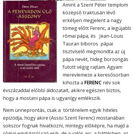
Amint a Szent Péter templom
középső traktusán lévő
erkélyen megjelent a nagy
tömeg előtt Ferenc, a legújabb
római pápa, és Jean-Louis
Tauran bíboros pápai
tisztviselő megmondta az új
pápa nevét, hideg borzongás
futott végig rajtam. Agyam
merevlemeze a keresősorban
kihozta a
FERENC
név sok
évszázaddal előbbi áldozatait, akikre egészen biztos,
hogy a mostani pápa is ugyanígy emlékszik.
Nem ünneprontás, csak a történelem egyik hiteles
epizódja, hogy akire (Assisi Szent Ferenc) mostanában
sokszor fognak hivatkozni, mintegy előképre, ha majd a
római egyházról szó esik, de a valós arc, a háttérben az