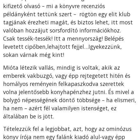
kifizető olvasó – mi a könyvre recenziós
példányként tettünk szert – rögtön egy elit klub
tagjának érezheti magát, és biztos lehet, itt most
valóban hozzájut sorsfordító információkhoz.
Csak tessék-tessék! Itt a mennyország! Belépés
levetett cipőben,lehajtott fejjel…Igyekezzünk,
sokan várnak még kint!
Mióta létezik vallás, mindig is voltak, akik az
emberek vakbuzgó, vagy épp rejtegetett hitén és
homályos reményein felkapaszkodva szerettek
volna jelentősebb konyhapénzhez jutni. És mivel a
bolygó népességének döntő többsége – ha elismeri,
ha nem – azért fél valamilyen istenséget, ez
általában be is jött.
Tételezzük fel a legjobbat, azt, hogy az ominózus
könyv írója nem egy falánk kiadó alul-vagy épp