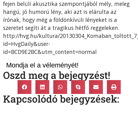
fejen belüli akusztika szempontjából mély, meleg
hangú, jó humorú lény, aki azt is elárulta az
írónak, hogy még a földönkívüli lényeket is a
szeretet segíti át a tragikus hétfő reggeleken.
http://hvg.hu/kultura/20130304_Komaban_toltott
id=HvgDaily&user-
id=BCD9E2BC&utm_content=normal
Mondja el a véleményét!
Oszd meg a bejegyzést!
Kapcsolódó bejegyzések: