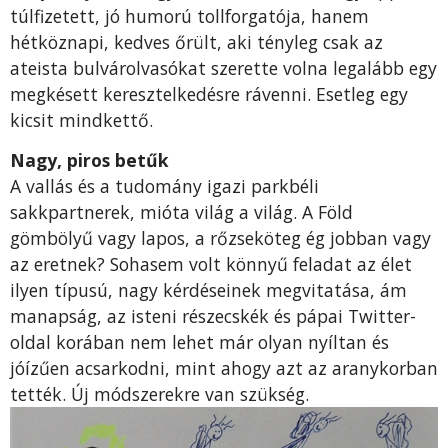
túlfizetett, jó humorú tollforgatója, hanem
hétköznapi, kedves őrült, aki tényleg csak az
ateista bulvárolvasókat szerette volna legalább egy
megkésett keresztelkedésre rávenni. Esetleg egy
kicsit mindkettő.
Nagy, piros betűk
A vallás és a tudomány igazi parkbéli
sakkpartnerek, mióta világ a világ. A Föld
gömbölyű vagy lapos, a rőzseköteg ég jobban vagy
az eretnek? Sohasem volt könnyű feladat az élet
ilyen típusú, nagy kérdéseinek megvitatása, ám
manapság, az isteni részecskék és pápai Twitter-
oldal korában nem lehet már olyan nyíltan és
jóízűen acsarkodni, mint ahogy azt az aranykorban
tették. Új módszerekre van szükség.