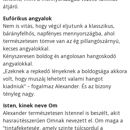
átjáró.
Eufórikus angyalok
Nem is vitás, hogy végül eljutunk a klasszikus,
bárányfelhős, napfényes mennyországba, ahol
természetesen tömve van az ég pillangószárnyú,
kecses angyalokkal.
Kényszeresen boldog és angolosan hangoskodó
angyalokkal.
„Ezeknek a repkedő lényeknek a boldogsága akkora
volt, hogy muszáj lehetett valami hangot
kiadniuk” – fogalmaz Alexander. És az bizony
tényleg nagy.
Isten, kinek neve Om
Alexander természetesen Istennel is beszélt, akit
hasraütésszerűen Omnak nevezett el. Om maga a
“tintafeketeség, amely szinte túlcsordul a