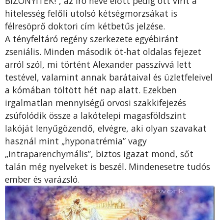
BIZONYÍTÉK!”, az író neve előtt pedig ott virít a
hitelesség felőli utolsó kétségmorzsákat is
félresöprő doktori cím kétbetűs jelzése.
A tényfeltáró regény szerkezete egyébiránt
zseniális. Minden második öt-hat oldalas fejezet
arról szól, mi történt Alexander passzívvá lett
testével, valamint annak barátaival és üzletfeleivel
a kómában töltött hét nap alatt. Ezekben
irgalmatlan mennyiségű orvosi szakkifejezés
zsúfolódik össze a lakótelepi magasföldszint
lakóját lenyűgözendő, elvégre, aki olyan szavakat
használ mint „hyponatrémia” vagy
„intraparenchymális”, biztos igazat mond, sőt
talán még nyelveket is beszél. Mindenesetre tudós
ember és varázsló.