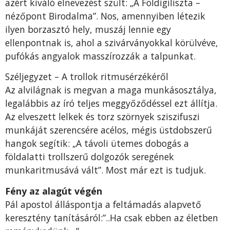
azért kiváló elnevezést szült: „A Földigiliszta –
nézőpont Birodalma”. Nos, amennyiben létezik
ilyen borzasztó hely, muszáj lennie egy
ellenpontnak is, ahol a szivárványokkal körülvéve,
pufókás angyalok masszírozzák a talpunkat.
Széljegyzet – A trollok ritmusérzékéről
Az alvilágnak is megvan a maga munkásosztálya,
legalábbis az író teljes meggyőződéssel ezt állítja.
Az elveszett lelkek és torz szörnyek sziszifuszi
munkáját szerencsére acélos, mégis üstdobszerű
hangok segítik: „A távoli ütemes dobogás a
földalatti trollszerű dolgozók seregének
munkaritmusává vált”. Most már ezt is tudjuk.
Fény az alagút végén
Pál apostol álláspontja a feltámadás alapvető
keresztény tanításáról:”..Ha csak ebben az életben