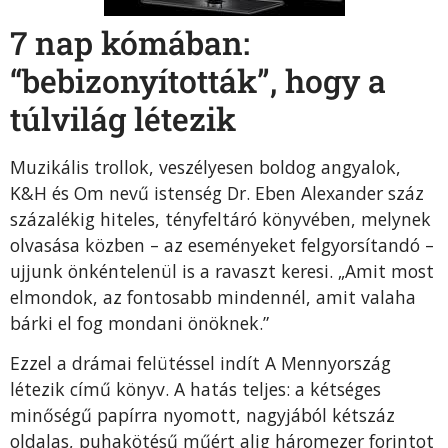
7 nap kómában:
“bebizonyították”, hogy a
túlvilág létezik
Muzikális trollok, veszélyesen boldog angyalok,
K&H és Om nevű istenség Dr. Eben Alexander száz
százalékig hiteles, tényfeltáró könyvében, melynek
olvasása közben – az eseményeket felgyorsítandó –
ujjunk önkéntelenül is a ravaszt keresi. „Amit most
elmondok, az fontosabb mindennél, amit valaha
bárki el fog mondani önöknek.”
Ezzel a drámai felütéssel indít A Mennyország
létezik című könyv. A hatás teljes: a kétséges
minőségű papírra nyomott, nagyjából kétszáz
oldalas, puhakötésű műért alig háromezer forintot