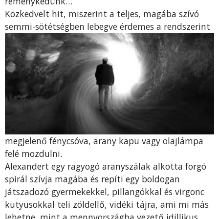
reménykedünk…”
Közkedvelt hit, miszerint a teljes, magába szívó
sem
mi-sötétségben lebegve érdemes a rendszerint
megjelenő fénycsóva, arany kapu vagy olajlámpa
felé mozdulni.
Alexandert egy ragyogó aranyszálak alkotta forgó
spirál szívja magába és repíti egy boldogan
játszadozó gyermekekkel, pillangókkal és virgonc
kutyusokkal teli zöldellő, vidéki tájra, ami mi más
lehetne, mint a mennyországba vezető idillikus