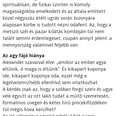
spirituálisan, de fizikai szinten is komoly
magasságokba emelkedett és az általa említett
közel négyszáz átélt ugrás során bizonyára
alaposan körbe is tudott nézni odafent. Az, hogy a
metsző szél és pazar kilátás kombóján túl nem
talált semmi érdemlegeset, csupán annyit jelent: a
mennyország valamivel feljebb van.
Az agy fájó hiánya
Alexander szavaival élve: „amikor az ember agya
eltűnik, ő maga is eltűnik”. És kikapart koponya
ide, kikapart koponya oda, ezzel még a
legelvetemültebb ellenhívő sem vitatkozhat.
A kérdés csak az, hogy a szóban forgó szerv és ugye
vele együtt az ott lakó tudat a műtő szemetesén,
formalinos üvegen és kétes hírű pincekifőzdéken
túl mégis hova kerülhet?
Az író véleménye szerint például hét napos,