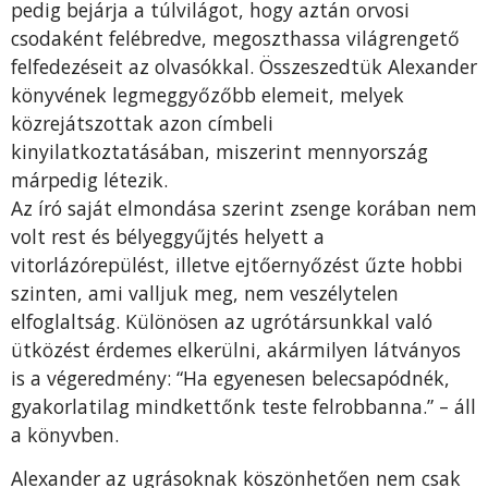
pedig bejárja a túlvilágot, hogy aztán orvosi
csodaként felébredve, megoszthassa világrengető
felfedezéseit az olvasókkal. Összeszedtük Alexander
könyvének legmeggyőzőbb elemeit, melyek
közrejátszottak azon címbeli
kinyilatkoztatásában, miszerint mennyország
márpedig létezik.
Az író saját elmondása szerint zsenge korában nem
volt rest és bélyeggyűjtés helyett a
vitorlázórepülést, illetve ejtőernyőzést űzte hobbi
szinten, ami valljuk meg, nem veszélytelen
elfoglaltság. Különösen az ugrótársunkkal való
ütközést érdemes elkerülni, akármilyen látványos
is a végeredmény: “Ha egyenesen belecsapódnék,
gyakorlatilag mindkettőnk teste felrobbanna.” – áll
a könyvben.
Alexander az ugrásoknak köszönhetően nem csak