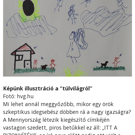
Képünk illusztráció a “túlvilágról”
Fotó: hvg.hu
Mi lehet annál meggyőzőbb, mikor egy örök
szkeptikus idegsebész döbben rá a nagy igazságra?
A Mennyország létezik kiegészítő címkéjén
vastagon szedett, piros betűkkel ez áll: „ITT A