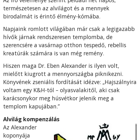
természetesen az alvilágot és a mennyek
birodalmát is érintő élmény-kómába.
Napjaink romlott világában már csak a legigazabb
hívők járnak rendszeresen templomba, de
szerencsére a vasárnap otthon tespedő, rebellis
kreatúrák számára is van még remény.
Hiszen maga Dr. Eben Alexander is ilyen volt,
mielőtt kiugrott a mennyországba piknikezni.
Könyvének zseniális fordítását idézve: „Hajszálnyira
voltam egy K&H-tól – olyasvalakitől, aki csak
karácsonykor meg húsvétkor jelenik meg a
templom kapujában.”
Alvilág kompenzálás
Az Alexander
koponyája