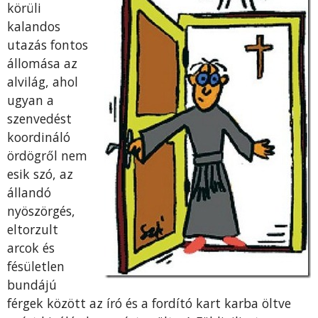
körüli
kalandos
utazás fontos
állomása az
alvilág, ahol
ugyan a
szenvedést
koordináló
ördögről nem
esik szó, az
állandó
nyöszörgés,
eltorzult
arcok és
fésületlen
bundájú
férgek között az író és a fordító kart karba öltve