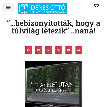
“…bebizonyították, hogy a
túlvilág létezik” ..naná!