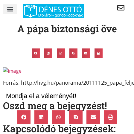
A pápa biztonsági öve
Forrás: http://hvg.hu/panorama/20111125_papa_felje
Mondja el a véleményét!
Oszd meg a bejegyzést!
Kapcsolódó bejegyzések: