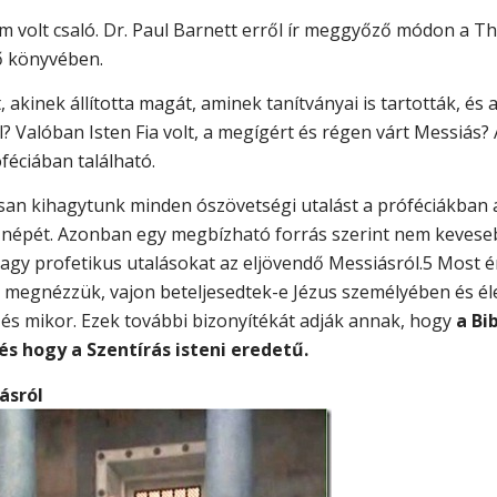
volt csaló. Dr. Paul Barnett erről ír meggyőző módon a Th
ő könyvében.
, akinek állította magát, aminek tanítványai is tartották, és
? Valóban Isten Fia volt, a megígért és régen várt Messiás? 
féciában található.
an kihagytunk minden ószövetségi utalást a próféciákban a 
 népét. Azonban egy megbízható forrás szerint nem kevese
agy profetikus utalásokat az eljövendő Messiásról.5 Most ér
 megnézzük, vajon beteljesedtek-e Jézus személyében és él
és mikor. Ezek további bizonyítékát adják annak, hogy
a Bi
és hogy a Szentírás isteni eredetű.
ásról