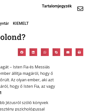
Tartalomjegyzék
yvtár
KIEMELT
olond?
agát – Isten Fia és Messiás
ember állítja magáról, hogy ő
őrült. Az olyan ember, aki azt
áról, hogy ő Isten Fia, az vagy
1
abb Jézusról szóló könyvek
esztény pszichológussal