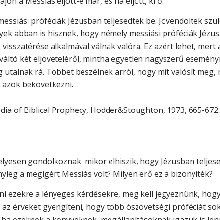
on a Messiás eljött-e már, és ha eljött, ki ő.
messiási próféciák Jézusban teljesedtek be. Jövendöltek szüle
nyek abban is hisznek, hogy némely messiási próféciák Jézus
 visszatérése alkalmával válnak valóra. Ez azért lehet, mer
ltó két eljöveteléről, mintha egyetlen nagyszerű eseményr
talnak rá. Többet beszélnek arról, hogy mit valósít meg, m
k azok bekövetkezni.
dia of Biblical Prophecy, Hodder&Stoughton, 1973, 665-672.
elyesen gondolkoznak, mikor elhiszik, hogy Jézusban teljes
nyleg a megígért Messiás volt? Milyen erő ez a bizonyíték?
lni ezekre a lényeges kérdésekre, meg kell jegyeznünk, hog
g az érveket gyengíteni, hogy több ószövetségi próféciát so
 ha ezeknek a könyveknek, megállapításoknak igazuk is lenn