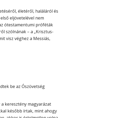
téséről, életéről, haláláról és
 első eljövetelével nem
t az ótestamentumi próféták
ől szólnának – a „Krisztus-
it visz véghez a Messiás,
edtek be az Ószövetség
y a keresztény magyarázat
kkal később írtak, mint ahogy
e, akkor is értelmetlen volna