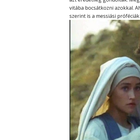
vitába bocsátkozni azokkal. A
szerint is a messiási próféciák