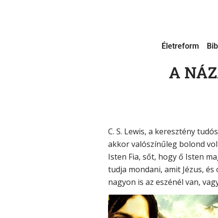
Életreform
Bib
A NÁZ
C. S. Lewis, a keresztény tud
akkor valószínűleg bolond volt
Isten Fia, sőt, hogy ő Isten m
tudja mondani, amit Jézus, és 
nagyon is az eszénél van, vag