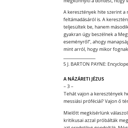
megkönnyíti a döntést, hogy vaj
A keresztények hite szerint a 
feltámadásáról is. A kereszté
teljesültek be, hanem második
gyakran úgy beszélnek a Megvá
eseményről”, ahogy manapság u
mint arról, hogy mikor fogna
________________
5 J. BARTON PAYNE: Encyclope
A NÁZÁRETI JÉZUS
– 3 –
Tehát vajon a keresztények h
messiási próféciái? Vajon ő té
Mielőtt megkísérlünk válaszo
kritikusai azzal próbálták me
azt eredetileg gondolták. Még