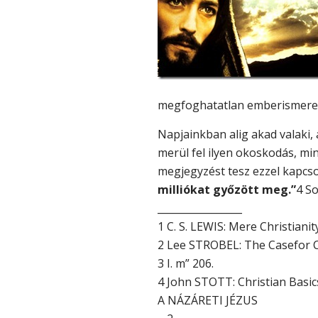
megfoghatatlan emberismeret
Napjainkban alig akad valaki, 
merül fel ilyen okoskodás, min
megjegyzést tesz ezzel kapcs
milliókat győzött meg.”
4 So
_________________
1 C. S. LEWIS: Mere Christianit
2 Lee STROBEL: The Casefor Ch
3 I. m” 206.
4 John STOTT: Christian Basic
A NÁZÁRETI JÉZUS