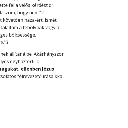
tte fel a velős kérdést dr.
válaszom, hogy nem.”2
t követően haza-ért, ismét
 találtam a tébolynak vagy a
éges bölcsessége,
e.”3
ynek állítaná be. Akárhányszor
lyes egyházférfi jó
magukat, ellenben Jézus
olatos félrevezető írásaikkal.