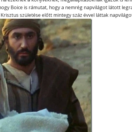
hogy Boice is rámutat, hogy a nemrég napvilágot látott legra
 Krisztus születése előtt mintegy száz évvel láttak napvilágo