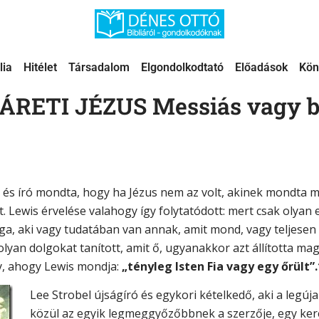
lia
Hitélet
Társadalom
Elgondolkodtató
Előadások
Kön
ÁRETI JÉZUS Messiás vagy b
ós és író mondta, hogy ha Jézus nem az volt, akinek mondta m
. Lewis érvelése valahogy így folytatódott: mert csak olyan 
aga, aki vagy tudatában van annak, amit mond, vagy teljesen 
olyan dolgokat tanított, amit ő, ugyanakkor azt állította mag
y, ahogy Lewis mondja:
„tényleg Isten Fia vagy egy őrült”.
Lee Strobel újságíró és egykori kételkedő, aki a legúj
közül az egyik legmeggyőzőbbnek a szerzője, egy ker