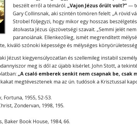
beszélt erről a témáról.
„Vajon Jézus őrült volt?”
— te
Gary Collinsnak, aki szintén tömören felelt: „A rövid 
Strobel följegyzi, hogy mikor egy hosszas beszélgetés
átolvasta Jézus újszövetségi szavait. „Semmi jelét nem
paranoiának. Ellenkezőleg, ismét megrendített mélys
e, kiváló szónoki képessége és mélységes könyörületesség
aki Jézust kiegyensúlyozatlan és szellemileg instabil személ
dannyiszor meg is dől az újabb kísérlet. John Stott, a tekinté
olatban:
„A csaló emberek senkit nem csapnak be, csak 
kakat megtévesztenek ma az ún. tudósok a Krisztussal kapcs
y, Fortuna, 1955, 52-53.
rist, Zondervan, 1998, 195.
s, Baker Book House, 1984, 66.