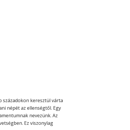
nép századokon keresztül várta
ani népét az ellenségtől. Egy
testamentumnak nevezünk. Az
vetségben. Ez viszonylag