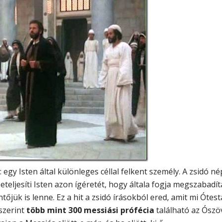
 egy Isten által különleges céllal felkent személy. A zsidó 
beteljesíti Isten azon ígéretét, hogy általa fogja megszabadít
ntőjük is lenne. Ez a hit a zsidó írásokból ered, amit mi Ó
szerint
több mint 300 messiási prófécia
található az Ószö