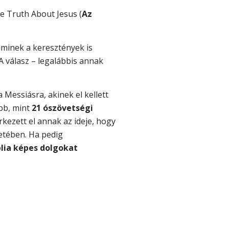
e Truth About Jesus (
Az
 aminek a keresztények is
A válasz – legalábbis annak
Messiásra, akinek el kellett
bb, mint
21 ószövetségi
kezett el annak az ideje, hogy
etében. Ha pedig
blia képes dolgokat