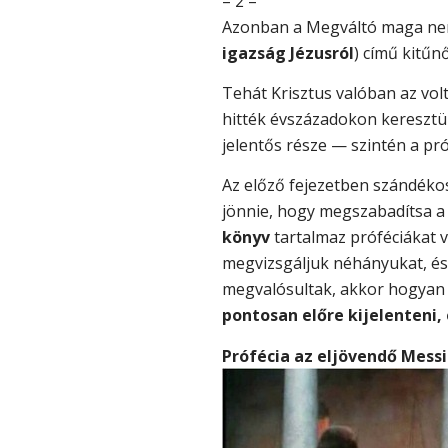
– 2 –
Azonban a Megváltó maga nem 
igazság Jézusról
) című kitűn
Tehát Krisztus valóban az volt
hitték évszázadokon keresztül
jelentős része — szintén a pró
Az előző fejezetben szándékos
jönnie, hogy megszabadítsa a
könyv
tartalmaz próféciákat v
megvizsgáljuk néhányukat, és
megvalósultak, akkor hogyan 
pontosan előre kijelenteni, 
Prófécia az eljövendő Messi