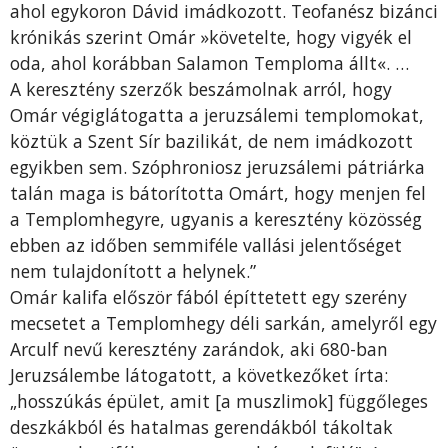
ahol egykoron Dávid imádkozott. Teofanész bizánci
krónikás szerint Omár »követelte, hogy vigyék el
oda, ahol korábban Salamon Temploma állt«. …
A keresztény szerzők beszámolnak arról, hogy
Omár végiglátogatta a jeruzsálemi templomokat,
köztük a Szent Sír bazilikát, de nem imádkozott
egyikben sem. Szóphroniosz jeruzsálemi pátriárka
talán maga is bátorította Omárt, hogy menjen fel
a Templomhegyre, ugyanis a keresztény közösség
ebben az időben semmiféle vallási jelentőséget
nem tulajdonított a helynek.”
Omár kalifa először fából építtetett egy szerény
mecsetet a Templomhegy déli sarkán, amelyről egy
Arculf nevű keresztény zarándok, aki 680-ban
Jeruzsálembe látogatott, a következőket írta:
„hosszúkás épület, amit [a muszlimok] függőleges
deszkákból és hatalmas gerendákból tákoltak