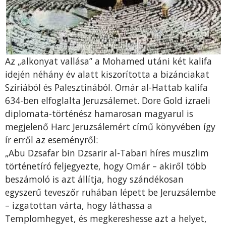
Az „alkonyat vallása” a Mohamed utáni két kalifa
idején néhány év alatt kiszorította a bizánciakat
Szíriából és Palesztinából. Omár al-Hattab kalifa
634-ben elfoglalta Jeruzsálemet. Dore Gold izraeli
diplomata-történész hamarosan magyarul is
megjelenő Harc Jeruzsálemért című könyvében így
ír erről az eseményről:
„Abu Dzsafar bin Dzsarir al-Tabari híres muszlim
történetíró feljegyezte, hogy Omár – akiről több
beszámoló is azt állítja, hogy szándékosan
egyszerű teveszőr ruhában lépett be Jeruzsálembe
– izgatottan várta, hogy láthassa a
Templomhegyet, és megkereshesse azt a helyet,