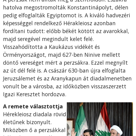
hatolva megostromolták Konstantinápolyt, délen
pedig elfoglalták Egyiptomot is. A kiváló hadvezéri
képességgel rendelkező Hérakleiosz azonban
fordítani tudott: előbb békét kötött az avarokkal,
majd seregével megindult kelet felé.
Visszahódította a Kaukázus vidékét és
Örményországot, majd 627-ben Ninive mellett
döntő vereséget mért a perzsákra. Ezzel megnyílt
az út dél felé is. A császár 630-ban újra elfoglalta
Jeruzsálemet és az Aranykapun át diadalmenetben
vonult be a városba, az időközben visszaszerzett
Igazi Keresztet hordozva.
A remete választottja
Hérekleiosz diadala rövid
életűnek bizonyult.
Miközben ő a perzsákkal