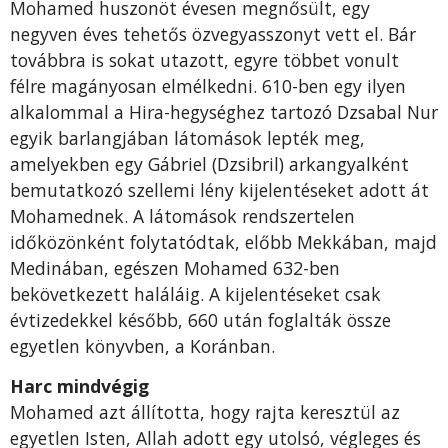
Mohamed huszonöt évesen megnősült, egy
negyven éves tehetős özvegyasszonyt vett el. Bár
továbbra is sokat utazott, egyre többet vonult
félre magányosan elmélkedni. 610-ben egy ilyen
alkalommal a Hira-hegységhez tartozó Dzsabal Nur
egyik barlangjában látomások lepték meg,
amelyekben egy Gábriel (Dzsibril) arkangyalként
bemutatkozó szellemi lény kijelentéseket adott át
Mohamednek. A látomások rendszertelen
időközönként folytatódtak, előbb Mekkában, majd
Medinában, egészen Mohamed 632-ben
bekövetkezett haláláig. A kijelentéseket csak
évtizedekkel később, 660 után foglalták össze
egyetlen könyvben, a Koránban.
Harc mindvégig
Mohamed azt állította, hogy rajta keresztül az
egyetlen Isten, Allah adott egy utolsó, végleges és