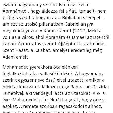
iszlám hagyomány szerint Isten azt kérte
Ábrahámtól, hogy áldozza fel a fiát, Izmaelt- nem
pedig Izsákot, ahogyan az a Bibliában szerepel -,
ám ezt az utolsó pillanatban Gábriel angyal
megakadályozta. A Korán szerint (2:127) Mekka
volt az a város, ahol Ábrahám és Izmael az Istentől
kapott útmutatás szerint újjáépítette az imádás
Szent Házát, a Ka’abát, amelyet eredetileg még
Ádám emelt.
Mohamedet gyerekkora óta élénken
foglalkoztatták a vallási kérdések. A hagyomány
szerint egyszer nevelőszüleivel utazott, amikor a
mekkai karaván találkozott egy Bahira nevű szíriai
remetével, aki vendégül látta az utazókat. A 9-10
éves Mohamedet a tevéknél hagyták, hogy őrizze
azokat. A remete azonban ragaszkodott ahhoz,
hogy a karaván minden tagja jöjjön el hozzá.