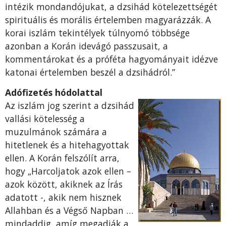
intézik mon­­dandójukat, a dzsihád kötelezettségét
spirituális és morális értelemben magyarázzák. A
korai iszlám tekintélyek túlnyomó többsége
azonban a Korán idevágó passzusait, a
kommentárokat és a próféta hagyományait idézve
katonai értelemben beszél a dzsihádról.”
Adófizetés hódolattal
Az iszlám jog szerint a
dzsihád
vallási kötelesség a
muzulmánok számára a
hitetlenek és a hitehagyottak
ellen. A Korán felszólít arra,
hogy „Harcoljatok azok ellen –
azok között, akiknek az Írás
adatott -, akik nem hisznek
Allahban és a Végső Napban …
mindaddig, amíg megadják a