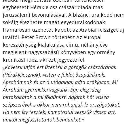
egybeesett Hérakleiosz császár diadalmas
jeruzsálemi bevonulásával. A bi­zánci uralkodó nem
sokáig érezhette magát egyeduralkodónak.
Hamarosan üzenetet kapott az Arábiai-félsziget új
uraitól. Peter Brown történész Az európai
kereszténység kialakulása című, néhány éve
megjelent nagyszabású könyvében egy örmény
krónikást idéz, aki ezt jegyezte fel:
„Követek útján ezt üzenték a görögök császárának
(Hérakleiosznak): »Isten e földet ősapáinknak,
Ábrahámnak és az ő utódainak adta örökjogon. Mi
Ábrahám gyermekei vagyunk. Épp elég ideig
birtokoltátok a mi földünket. Adjátok hát vissza
szépszerével, s akkor nem rohanjuk le országotokat.
Ha nem így tesztek, kamatostul vesszük vissza azt,
amitől megfosztottatok bennünket.«