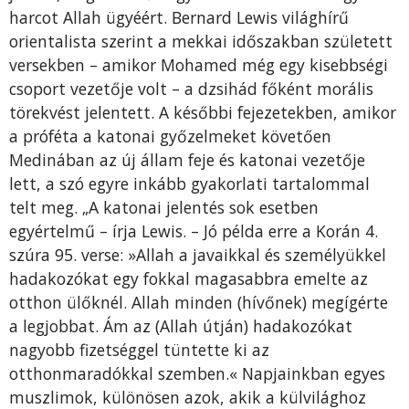
harcot Allah ügyéért. Bernard Lewis világhírű
orientalista szerint a mekkai időszakban született
versekben – amikor Mohamed még egy kisebbségi
csoport vezetője volt – a dzsihád főként morális
törekvést jelentett. A későbbi fejezetekben, amikor
a próféta a katonai győzelmeket követően
Medinában az új állam feje és katonai vezetője
lett, a szó egyre inkább gyakorlati tartalommal
telt meg. „A katonai jelentés sok esetben
egyértelmű – írja Lewis. – Jó példa erre a Korán 4.
szúra 95. verse: »Allah a javaikkal és személyükkel
hadakozókat egy fokkal magasabbra emelte az
otthon ülőknél. Allah minden (hívőnek) megígérte
a legjobbat. Ám az (Allah útján) hadakozókat
nagyobb fizetséggel tüntette ki az
otthonmaradókkal szemben.« Napjainkban egyes
muszlimok, különösen azok, akik a külvilághoz