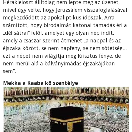
Hérakleioszt állítólag nem lepte meg az üzenet,
mivel úgy vélte, hogy Jeruzsálem visszafoglalásával
megkezdődött az apokaliptikus időszak. Arra
számított, hogy birodalmát katonai támadás éri a
„dél sátrai” felől, amelyet egy olyan nép indít,
amely a császár szerint átmenet „a nappal és az
éjszaka között, se nem napfény, se nem sötétség…
ezt a népet nem világítja meg Krisztus fénye, de
nem merül alá a bálványimádás éjszakájában
sem”.
Mekka a Kaaba kő szentélye