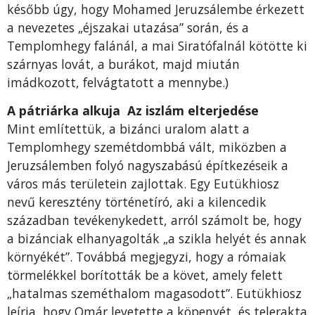
később úgy, hogy Mohamed Jeruzsálembe érkezett
a nevezetes „éjszakai utazása” során, és a
Templomhegy falánál, a mai Siratófalnál kötötte ki
szárnyas lovát, a burákot, majd miután
imádkozott, felvágtatott a mennybe.)
A pátriárka alkuja
Az iszlám elterjedése
Mint említettük, a bizánci uralom alatt a
Templomhegy szemétdombbá vált, miközben a
Jeruzsálemben folyó nagyszabású építkezéseik a
város más területein zajlottak. Egy Eutükhiosz
nevű keresztény történetíró, aki a kilencedik
században tevékenykedett, arról számolt be, hogy
a bizánciak elhanyagolták „a szikla helyét és annak
környékét”. Továbbá megjegyzi, hogy a rómaiak
törmelékkel borították be a követ, amely felett
„hatalmas szeméthalom magasodott”. Eutükhiosz
leírja, hogy Omár levetette a köpenyét, és telerakta