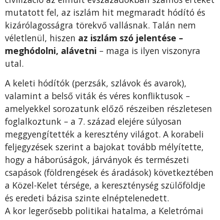
mutatott fel, az iszlám hit megmaradt hódító és
kizárólagosságra törekvő vallásnak. Talán nem
véletlenül, hiszen
az iszlám szó jelentése –
meghódolni, alávetni
– maga is ilyen viszonyra
utal.
A keleti hódítók (perzsák, szlávok és avarok),
valamint a belső viták és véres konfliktusok –
amelyekkel sorozatunk előző részeiben részletesen
foglalkoztunk – a 7. század elejére súlyosan
meggyengítették a keresztény világot. A korabeli
feljegyzések szerint a bajokat tovább mélyítette,
hogy a háborúságok, járványok és természeti
csapások (földrengések és áradások) következtében
a Közel-Kelet térsége, a kereszténység szülőföldje
és eredeti bázisa szinte elnéptelenedett.
A kor legerősebb politikai hatalma, a Keletrómai