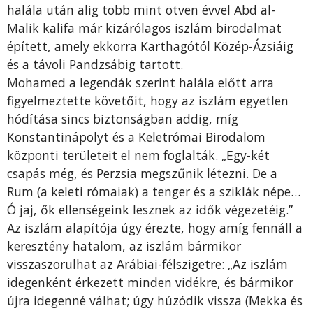
halála után alig több mint ötven évvel Abd al-
Malik kalifa már kizárólagos iszlám birodalmat
épített, amely ekkorra Karthagótól Közép-Ázsiáig
és a távoli Pandzsábig tartott.
Mohamed a legendák szerint halála előtt arra
figyelmeztette követőit, hogy az iszlám egyetlen
hódítása sincs biztonságban addig, míg
Konstantinápolyt és a Keletrómai Birodalom
központi területeit el nem foglalták. „Egy-két
csapás még, és Perzsia megszűnik létezni. De a
Rum (a keleti rómaiak) a tenger és a sziklák népe…
Ó jaj, ők ellenségeink lesznek az idők végezetéig.”
Az iszlám alapítója úgy érezte, hogy amíg fennáll a
keresztény hatalom, az iszlám bármikor
visszaszorulhat az Arábiai-félszigetre: „Az iszlám
idegenként érkezett minden vidékre, és bármikor
újra idegenné válhat; úgy húzódik vissza (Mekka és