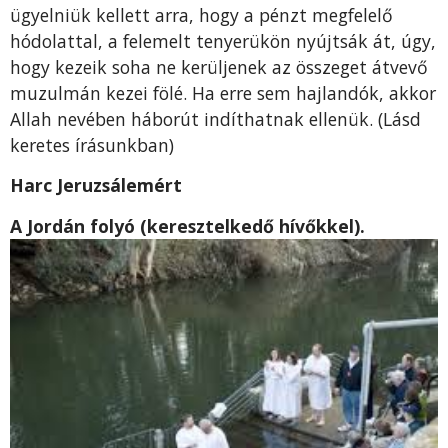
ügyelniük kellett arra, hogy a pénzt megfelelő
hódolattal, a felemelt tenyerükön nyújtsák át, úgy,
hogy kezeik soha ne kerüljenek az összeget átvevő
muzulmán kezei fölé. Ha erre sem hajlandók, akkor
Allah nevében háborút indíthatnak ellenük. (Lásd
keretes írásunkban)
Harc Jeruzsálemért
A Jordán folyó (keresztelkedő hívőkkel).