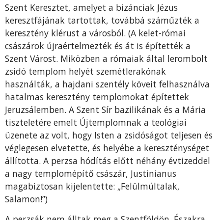
Szent Keresztet, amelyet a bizánciak Jézus
keresztfájának tartottak, továbbá száműzték a
keresztény klérust a városból. (A kelet-római
császárok újraértelmezték és át is építették a
Szent Várost. Miközben a rómaiak által lerombolt
zsidó templom helyét szemétlerakónak
használták, a hajdani szentély köveit felhasználva
hatalmas keresztény templomokat építettek
Jeruzsálemben. A Szent Sír bazilikának és a Mária
tiszteletére emelt Újtemplomnak a teológiai
üzenete az volt, hogy Isten a zsidóságot teljesen és
véglegesen elvetette, és helyébe a kereszténységet
állította. A perzsa hódítás előtt néhány évtizeddel
a nagy templomépítő császár, Justinianus
magabiztosan kijelentette: „Felülmúltalak,
Salamon!”)
A perzsák nem álltak meg a Szentföldön. Északra