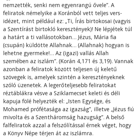
nemzették, senki nem egyenrangú ővele”. A
feliratok némelyike a Koránból vett teljes vers­
idézet, mint például ez: „Ti, Írás birtokosai (vagyis
a Szentírást birtokló keresztények)! Ne lépjétek túl
a határt a ti vallásotokban… Jézus, Mária fia
(csupán) küldötte Allahnak… (Allahnak) hogyan is
lehetne gyermeke!… Az (igazi) vallás Allah
szemében az iszlám”. (Korán 4,171 és 3,19). Vannak
azonban a feliratok között teljesen új keletű
szövegek is, amelyek szintén a keresztényeknek
szóló üzenetek. A legerőteljesebb feliratokat
réztáblákra vésve a Sziklamecset keleti és déli
kapuja fölé helyezték el: „Isten Egysége, és
Mohamed prófétasága az igazság”, illetve „Jézus fiú
mivolta és a Szentháromság hazugság”. A belső
falfeliratok azzal a felszólítással érnek véget, hogy
a Könyv Népe térjen át az iszlámra.