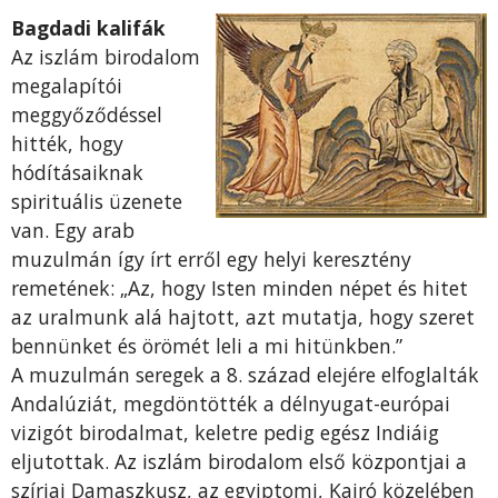
Bagdadi kalifák
Az iszlám birodalom
megalapítói
meggyőződéssel
hitték, hogy
hódításaiknak
spirituális üzenete
van. Egy arab
muzulmán így írt erről egy helyi keresztény
remetének: „Az, hogy Isten minden népet és hitet
az uralmunk alá hajtott, azt mutatja, hogy szeret
bennünket és örömét leli a mi hitünkben.”
A muzulmán seregek a 8. század elejére elfoglalták
Andalúziát, megdöntötték a délnyugat-európai
vizigót birodalmat, keletre pedig egész Indiáig
eljutottak. Az iszlám birodalom első központjai a
szíriai Damaszkusz, az egyiptomi, Kairó közelében