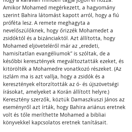
Amikor Mohamed megérkezett, a hagyomány
szerint Bahira látomást kapott arról, hogy a fiú
próféta lesz. A remete meghagyta a
nevelőszülőknek, hogy őrizzék Mohamedet a
zsidóktól és a bizánciaktól. Azt állította, hogy
Mohamed eljöveteléről már az „eredeti,
hamisítatlan evangéliumok” is szóltak, de a
későbbi keresztények megváltoztatták ezeket, és
kitörölték a Mohamedre vonatkozó részeket. (Az
iszlám ma is azt vallja, hogy a zsidók és a
keresztények eltorzították az ó- és újszövetségi
írásokat, amelyeket a Korán állított helyre.)
Keresztény szerzők, köztük Damaszkuszi János az
eseményről azt írták, hogy Bahira ariánus eretnek
volt és tőle meríthette Mohamed a bibliai
könyvekkel kapcsolatos eretnek tanításait.