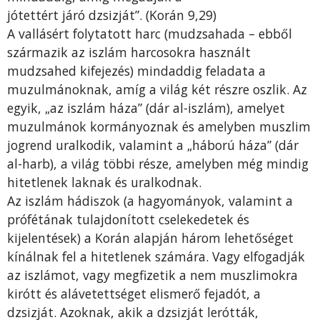
jótettért járó dzsizját”. (Korán 9,29)
A vallásért folytatott harc (mudzsahada – ebből
származik az iszlám harcosokra használt
mudzsahed kifejezés) mindaddig feladata a
muzulmánoknak, amíg a világ két részre oszlik. Az
egyik, „az iszlám háza” (dár al-iszlám), amelyet
muzulmánok kormányoznak és amelyben muszlim
jogrend uralkodik, valamint a „háború háza” (dár
al-harb), a világ többi része, amelyben még mindig
hitetlenek laknak és uralkodnak.
Az iszlám hádiszok (a hagyományok, valamint a
prófétának tulajdonított cselekedetek és
kijelentések) a Korán alapján három lehetőséget
kínálnak fel a hitetlenek számára. Vagy elfogadják
az iszlámot, vagy megfizetik a nem muszlimokra
kirótt és alávetettséget elismerő fejadót, a
dzsizját. Azoknak, akik a dzsizját lerótták,