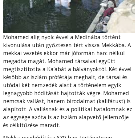
Mohamed alig nyolc évvel a Medinába történt
kivonulása után győztesen tért vissza Mekkába. A
mekkai vezetés ekkor már jóformán harc nélkül
megadta magát. Mohamed társaival együtt
megtisztította a Ka’abát a bálványoktól. Két évvel
később az iszlám prófétája meghalt, de társai és
utódai két nemzedék alatt a történelem egyik
legnagyobb hódítását hajtották végre. Mohamed
nemcsak vallást, hanem birodalmat (kalifátust) is
alapított. A vallásnak és a politikai hatalomnak ez
az egysége azóta is az iszlám alapvető jellemzője
és célkitűzése maradt.
Mekka meghódítása 630-ban történetesen