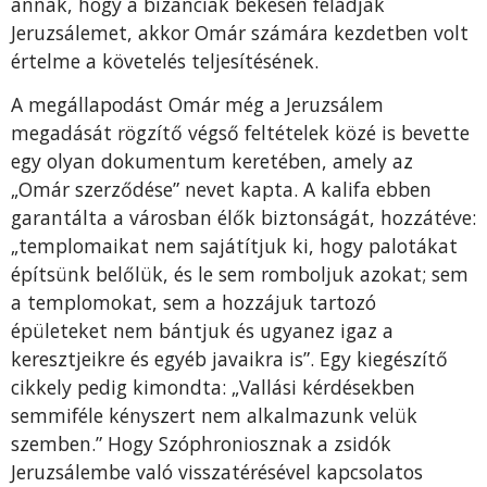
annak, hogy a bizánciak békésen feladják
Jeruzsálemet, akkor Omár számára kezdetben volt
értelme a követelés teljesítésének.
A megállapodást Omár még a Jeruzsálem
megadását rögzítő végső feltételek közé is bevette
egy olyan dokumentum keretében, amely az
„Omár szerződése” nevet kapta. A kalifa ebben
garantálta a városban élők biztonságát, hozzátéve:
„templomaikat nem sajátítjuk ki, hogy palotákat
építsünk belőlük, és le sem romboljuk azokat; sem
a templomokat, sem a hozzájuk tartozó
épületeket nem bántjuk és ugyanez igaz a
keresztjeikre és egyéb javaikra is”. Egy kiegészítő
cikkely pedig kimondta: „Vallási kérdésekben
semmiféle kényszert nem alkalmazunk velük
szemben.” Hogy Szóphroniosznak a zsidók
Jeruzsálembe való visszatérésével kapcsolatos