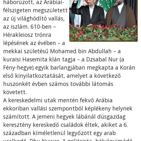
háborúzott, az Arábiai-
félszigeten megszületett
az új világhódító vallás,
az iszlám. 610-ben –
Hérakleiosz trónra
lépésének az évében – a
mekkai születésű Mohamed bin Abdullah – a
kuraisi Hasemita klán tagja – a Dzsabal Nur (a
Fény-hegye) egyik barlangjában megkapta a Korán
első kinyilatkoztatását, amelyet a következő
huszonkét évben számos további látomás
követett.
A kereskedelmi utak mentén fekvő Arábia
ekkoriban vallási szempontból képlékeny helynek
számított. A jemeni hegyek lábánál dúsgazdag
keresztény kereskedő családok éltek, akiket a 6.
században kíméletlenül legyőzött egy arab