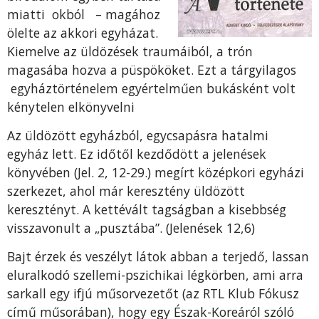
miatti okból – magához
ölelte az akkori egyházat.
Kiemelve az üldözések traumáiból, a trón
magasába hozva a püspököket. Ezt a tárgyilagos
egyháztörténelem egyértelműen bukásként volt
kénytelen elkönyvelni
Az üldözött egyházból, egycsapásra hatalmi
egyház lett. Ez időtől kezdődött a jelenések
könyvében (Jel. 2, 12-29.) megírt középkori egyházi
szerkezet, ahol már keresztény üldözött
keresztényt. A kettévált tagságban a kisebbség
visszavonult a „pusztába”. (Jelenések 12,6)
Bajt érzek és veszélyt látok abban a terjedő, lassan
eluralkodó szel­lemi-pszichikai légkörben, ami arra
sarkall egy ifjú műsorvezetőt (az RTL Klub Fókusz
című mű­sorában), hogy egy Észak-Koreá­ról szóló