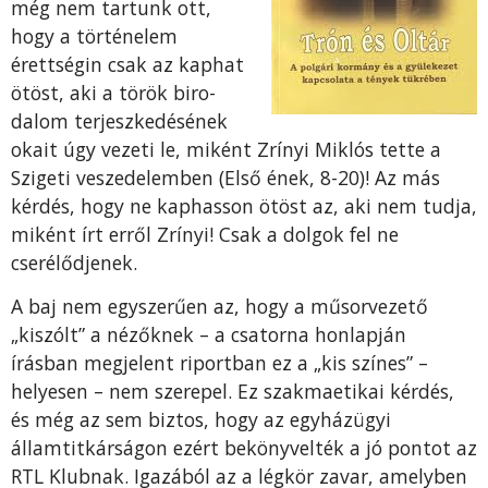
még nem tartunk ott,
hogy a történelem
érettségin csak az kaphat
ötöst, aki a török biro­
dalom terjeszkedésének
okait úgy vezeti le, miként Zrínyi Mik­lós tette a
Szigeti veszedelemben (Első ének, 8-20)! Az más
kér­dés, hogy ne kaphasson ötöst az, aki nem tudja,
miként írt erről Zrínyi! Csak a dolgok fel ne
cserélődjenek.
A baj nem egyszerűen az, hogy a műsorvezető
„kiszólt” a nézőknek – a csatorna honlapján
írásban megjelent riportban ez a „kis színes” –
helyesen – nem sze­repel. Ez szakmaetikai kérdés,
és még az sem biztos, hogy az egy­házügyi
államtitkárságon ezért bekönyvelték a jó pontot az
RTL Klubnak. Igazából az a légkör za­var, amelyben