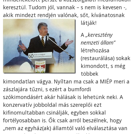
keresztül. Tudom jól, vannak – s nem is kevesen -,
akik mindezt rendjén valónak, sőt, kívánatosnak
látják!
A
„keresztény
nemzeti állam”
létreho­zása
(restaurálása) sokak
kimon­dott, s még
többek
kimondatlan vágya. Nyíltan ma csak a MIÉP meri a
zászlajára tűzni, s ezért a bumfordi
szókimondásért akár hálásak is lehetünk neki. A
kon­zervatív jobboldal más szereplői ezt
kifinomultabban csinálják, egyben sokkal
fortélyosabban is. Ők csak arról beszélnek, hogy
„nem az egyház(ak) államtól való elválasztása van