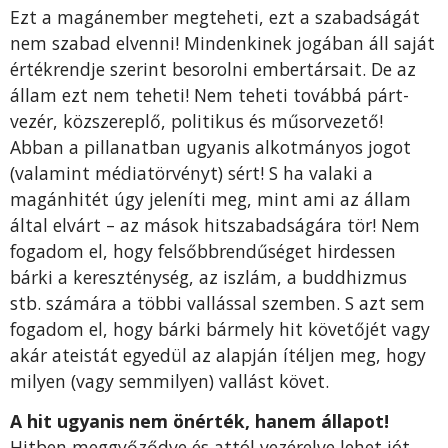
Ezt a ma­gánember megteheti, ezt a sza­badságát
nem szabad elvenni! Mindenkinek jogában áll saját
ér­tékrendje szerint besorolni em­bertársait. De az
állam ezt nem teheti! Nem teheti továbbá párt­
vezér, közszereplő, politikus és műsorvezető!
Abban a pillanat­ban ugyanis alkotmányos jogot
(valamint médiatörvényt) sért! S ha valaki a
magánhitét úgy jele­níti meg, mint ami az állam
által elvárt – az mások hitszabadságá­ra tör! Nem
fogadom el, hogy felsőbbrendűséget hirdessen
bárki a kereszténység, az iszlám, a buddhizmus
stb. számára a többi val­lással szemben. S azt sem
foga­dom el, hogy bárki bármely hit követőjét vagy
akár ateistát egyedül az alapján ítéljen meg, hogy
milyen (vagy semmilyen) vallást követ.
A hit ugyanis nem önérték, hanem állapot!
Hitben meggyőződve és attól vezérelve lehet jót