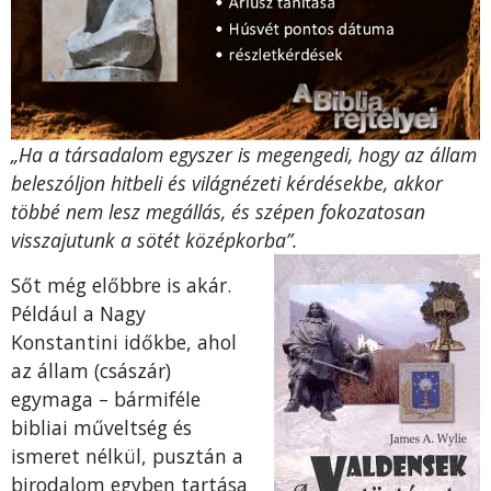
„Ha a társadalom egyszer is megengedi, hogy az állam
beleszóljon hitbeli és világnézeti
kérdésekbe, akkor
többé nem lesz megállás, és szépen fokozatosan
visszajutunk a sötét középkorba”.
Sőt még előbbre is akár.
Például a Nagy
Konstantini időkbe, ahol
az állam (császár)
egymaga – bármiféle
bibliai műveltség és
ismeret nélkül, pusztán a
birodalom egyben tartása