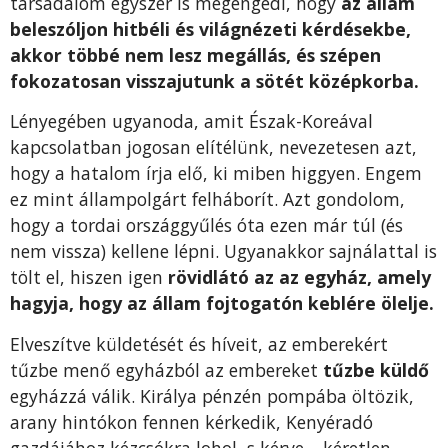
társadalom egyszer is megengedi, hogy
az állam
bele­szóljon hitbéli és világnézeti kér­désekbe,
akkor többé nem lesz megállás, és szépen
fokozatosan visszajutunk a sötét középkorba.
Lényegében ugyanoda, amit Észak-Koreával
kapcsolatban jogosan elítélünk, nevezetesen azt,
hogy a hatalom írja elő, ki miben higgyen. Engem
ez mint állam­polgárt felháborít. Azt gondo­lom,
hogy a tordai országgyűlés óta ezen már túl (és
nem vissza) kellene lépni. Ugyanakkor sajnálattal is
tölt el, hiszen igen
rövid­látó az az egyház, amely
hagyja, hogy az állam fojtogatón keblére ölelje.
Elveszítve küldetését és híveit, az emberekért
tűzbe menő egyházból az embereket
tűzbe küldő
egyházzá válik. Királya pénzén pompába öltözik,
arany hintókon fennen kérkedik, Ke­nyéradó
gazdájához kézcsókra lohol, s kérve – kéretlen