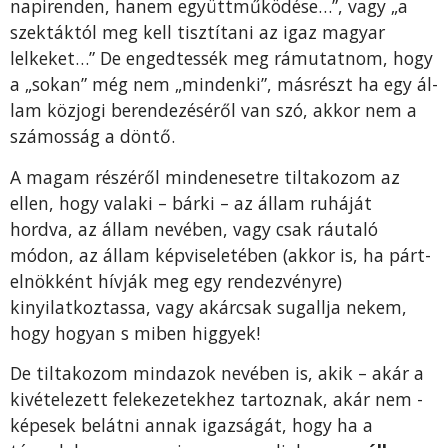
napiren­den, hanem együttműködése…”, vagy „a
szektáktól meg kell tisztítani az igaz magyar
lelkeket…” De engedtessék meg rámutat­nom, hogy
a „sokan” még nem „mindenki”, másrészt ha egy ál­
lam közjogi berendezéséről van szó, akkor nem a
számosság a döntő.
A magam részéről minden­esetre tiltakozom az
ellen, hogy valaki – bárki – az állam ruháját
hordva, az állam nevében, vagy csak ráutaló
módon, az állam képviseletében (akkor is, ha párt­
elnökként hívják meg egy ren­dezvényre)
kinyilatkoztassa, vagy akárcsak sugallja nekem,
hogy hogyan s miben higgyek!
De tiltakozom mindazok nevében is, akik – akár a
kivételezett feleke­zetekhez tartoznak, akár nem -
képesek belátni annak igazságát, hogy ha a