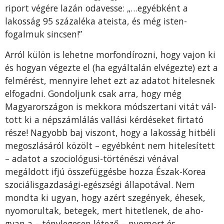
riport végére lazán oda­vesse: „…egyébként a
lakosság 95 százaléka ateista, és még isten­
fogalmuk sincsen!”
Arról külön is lehetne morfon­dírozni, hogy vajon ki
és hogyan végezte el (ha egyáltalán elvégez­te) ezt a
felmérést, mennyire le­het ezt az adatot hitelesnek
el­fogadni. Gondoljunk csak arra, hogy még
Magyarországon is mekkora módszertani vitát vál­
tott ki a népszámlálás vallási kér­déseket firtató
része! Nagyobb baj viszont, hogy a lakosság hitbéli
megoszlásáról közölt – egyébként nem hitelesített
– ada­tot a szociológusi-történészi vé­nával
megáldott ifjú összefüggés­be hozza Észak-Korea
szociális­gazdasági-egészségi állapotával. Nem
mondta ki ugyan, hogy azért szegények, éhesek,
nyomorultak, betegek, mert hitetlenek, de aho­
gyan a – ténylegesen létező – nyo­mort és