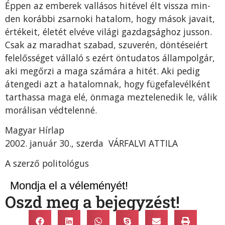
Éppen az embe­rek vallásos hitével élt vissza min­
den korábbi zsarnoki hatalom, hogy mások javait,
értékeit, éle­tét elvéve világi gazdagsághoz jusson.
Csak az maradhat szabad, szuverén, döntéseiért
felelőssé­get vállaló s ezért öntudatos állampolgár,
aki megőrzi a maga számára a hitét. Aki pedig
áten­gedi azt a hatalomnak, hogy füge­falevélként
tarthassa maga elé, önmaga meztelenedik le, válik
morálisan védtelenné.
Magyar Hírlap
2002. január 30., szerda VÁRFALVI ATTILA
A szerző politológus
Mondja el a véleményét!
Oszd meg a bejegyzést!