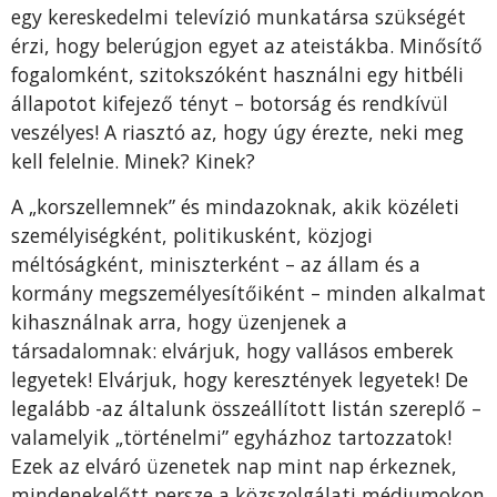
egy kereskedelmi televízió munkatársa szükségét
érzi, hogy belerúgjon egyet az ateistákba. Minősítő
fogalom­ként, szitokszóként használni egy hitbéli
állapotot kifejező tényt – botorság és rendkívül
veszélyes! A riasztó az, hogy úgy érezte, ne­ki meg
kell felelnie. Minek? Kinek?
A „korszellemnek” és mindazoknak, akik közéleti
személyiségként, politikusként, közjogi
méltóságként, miniszterként – az állam és a
kormány megszemélyesítőiként – minden alkalmat
kihasználnak arra, hogy üzenjenek a
társadalomnak: el­várjuk, hogy vallásos emberek
legyetek! Elvárjuk, hogy keresztények legyetek! De
legalább -az általunk összeállított listán szereplő –
valamelyik „történel­mi” egyházhoz tartozzatok!
Ezek az elváró üzenetek nap mint nap érkeznek,
mindenekelőtt persze a közszolgálati médiumokon