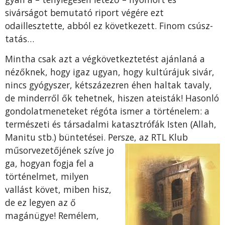
sivárságot bemutató ri­port végére ezt
odaillesztette, ab­ból ez következett. Finom csúsz­
tatás…
Mintha csak azt a végkö­vetkeztetést ajánlaná a
nézők­nek, hogy igaz ugyan, hogy kultú­rájuk sivár,
nincs gyógyszer, két­százezren éhen haltak tavaly,
de minderről ők tehetnek, hiszen ateisták! Hasonló
gondolatmene­teket régóta ismer a történelem: a
természeti és társadalmi kataszt­rófák Isten (Allah,
Manitu stb.) büntetései. Persze, az RTL Klub
műsorvezetőjének szíve jo
ga, hogyan fogja fel a
történelmet, mi­lyen
vallást követ, miben hisz,
de ez legyen az ő
magánügye! Re­mélem,