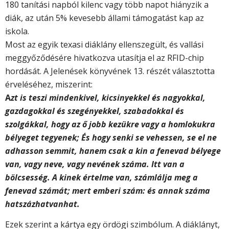
180 tanítási napból kilenc vagy több napot hiányzik a
diák, az után 5% kevesebb állami támogatást kap az
iskola.
Most az egyik texasi diáklány ellenszegült, és vallási
meggyőződésére hivatkozva utasítja el az RFID-chip
hordását. A Jelenések könyvének 13. részét választotta
érveléséhez, miszerint:
A
zt is teszi mindenkivel, kicsinyekkel és nagyokkal,
gazdagokkal és szegényekkel, szabadokkal és
szolgákkal, hogy az ő jobb kezükre vagy a homlokukra
bélyeget tegyenek; És hogy senki se vehessen, se el ne
adhasson semmit, hanem csak a kin a fenevad bélyege
van, vagy neve, vagy nevének száma. Itt van a
bölcsesség. A kinek értelme van, számlálja meg a
fenevad számát; mert emberi szám: és annak száma
hatszázhatvanhat.
Ezek szerint a kártya egy ördögi szimbólum. A diáklányt,