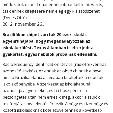
módozatok okán. Tehát ennél jobbat kell lelni. Van is,
csak ennek kifejtésére nem elég egy kis szösszenet.
(Dénes Ottó)
2012. november 26.,
Brazíliában chipet varrtak 20 ezer iskolás
egyenruhájába, hogy megakadályozzák az
iskolakerülést. Texas államban is elterjedt a
gyakorlat, egyes nebulók próbálnak ellenállni.
Radio Frequency Identification Device (rádiófrekvenciás
azonosító eszköz), ez annak az olcsó chipnek a neve,
amit a Brazíliai Bahia államában beültettek a nebulók
iskolaköpenyébe. A szerkezet az iskolakapunál
azonosítja a gyermeket, és ha húsz perccel a
becsöngetés után nem érkezik meg, akkor a szülők
telefonjára sms-jelentés érkezik. A négy és tizennégy év
közötti iskolásoknak kötelezővé tennék a következő