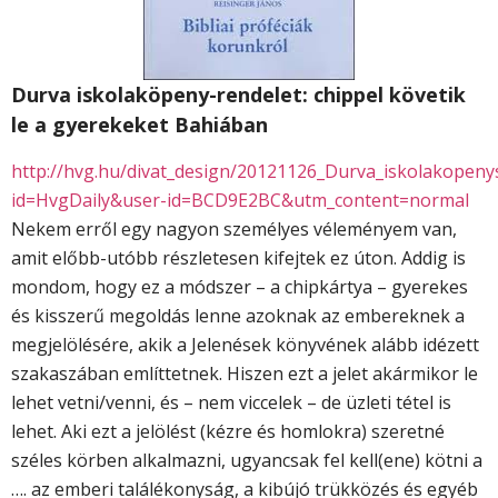
Durva iskolaköpeny-rendelet: chippel követik
le a gyerekeket Bahiában
http://hvg.hu/divat_design/20121126_Durva_iskolakope
id=HvgDaily&user-id=BCD9E2BC&utm_content=normal
Nekem erről egy nagyon személyes véleményem van,
amit előbb-utóbb részletesen kifejtek ez úton. Addig is
mondom, hogy ez a módszer – a chipkártya – gyerekes
és kisszerű megoldás lenne azoknak az embereknek a
megjelölésére, akik a Jelenések könyvének alább idézett
szakaszában említtetnek. Hiszen ezt a jelet akármikor le
lehet vetni/venni, és – nem viccelek – de üzleti tétel is
lehet. Aki ezt a jelölést (kézre és homlokra) szeretné
széles körben alkalmazni, ugyancsak fel kell(ene) kötni a
…. az emberi találékonyság, a kibújó trükközés és egyéb