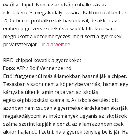
évtől a chipet. Nem ez az első próbálkozás az
iskolakerülés megakadályozására: Kalifornia államban
2005-ben is próbálkoztak hasonlóval, de akkor az
emberi jogi szervezetek és a szülők tiltakozására
megbukott a kezdeményezés: mert sérti a gyerekek
privátszféráját – í
rja a welt.de
.
RFID-chippel követik a gyerekeket
Fotó:
AFP / Rolf Vennenbernd
Ettől függetlenül más államokban használják a chipet,
Texasban viszont nem a köpenybe varrják, hanem egy
kártyába ültetik, amin rajta van az iskolás
egészségbiztosítási száma is. Az iskolakerülést ott
azonban nem csupán a gyermekek érdekében akarják
megakadályozni: az intézmények ugyanis az iskolások
száma szerint kapják a pénzt, az állam azonban csak
akkor hajlandó fizetni, ha a gyerek tényleg be is jár. Ha